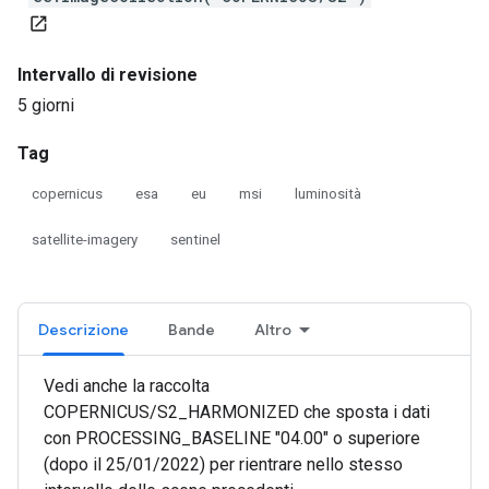
open_in_new
Intervallo di revisione
5 giorni
Tag
copernicus
esa
eu
msi
luminosità
satellite-imagery
sentinel
Descrizione
Bande
Altro
Vedi anche la raccolta
COPERNICUS/S2_HARMONIZED che sposta i dati
con PROCESSING_BASELINE "04.00" o superiore
(dopo il 25/01/2022) per rientrare nello stesso