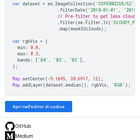
var
dataset
=
ee
.
ImageCollection
(
'COPERNICUS/S2'
)
.
filterDate
(
'2018-01-01'
,
'2018-
// Pre-filter to get less cloudy
.
filter
(
ee
.
Filter
.
lt
(
'CLOUDY_PIX
.
map
(
maskS2clouds
);
var
rgbVis
=
{
min
:
0.0
,
max
:
0.3
,
bands
:
[
'B4'
,
'B3'
,
'B2'
],
};
Map
.
setCenter
(
-
9.1695
,
38.6917
,
12
);
Map
.
addLayer
(
dataset
.
median
(),
rgbVis
,
'RGB'
);
Apri nell'editor di codice
GitHub
Medium