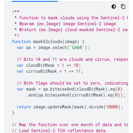
/**
 * Function to mask clouds using the Sentinel-2 QA
 * @param {ee.Image} image Sentinel-2 image
 * @return {ee.Image} cloud masked Sentinel-2 imag
 */
function
maskS2clouds
(
image
)
{
var
qa
=
image
.
select
(
'QA60'
);
// Bits 10 and 11 are clouds and cirrus, respecti
var
cloudBitMask
=
1
 << 
10
;
var
cirrusBitMask
=
1
 << 
11
;
// Both flags should be set to zero, indicating c
var
mask
=
qa
.
bitwiseAnd
(
cloudBitMask
).
eq
(
0
)
.
and
(
qa
.
bitwiseAnd
(
cirrusBitMask
).
eq
(
0
));
return
image
.
updateMask
(
mask
).
divide
(
10000
);
}
// Map the function over one month of data and tak
// Load Sentinel-2 TOA reflectance data.