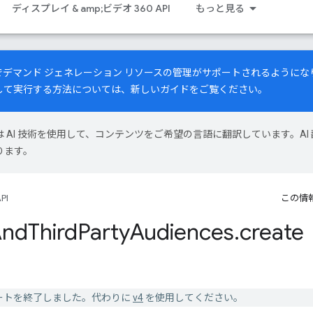
ディスプレイ & amp;ビデオ 360 API
もっと見る
PI でデマンド ジェネレーション リソースの管理がサポートされるよう
して実行する方法については、
新しいガイド
をご覧ください。
le は AI 技術を使用して、コンテンツをご希望の言語に翻訳しています。AI 
ります。
PI
この情
And
Third
Party
Audiences
.
create
 v3 はサポートを終了しました。代わりに
v4
を使用してください。