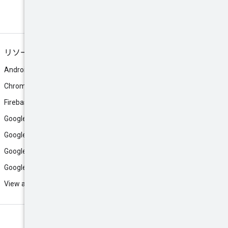
リソース
Android
Chrome
Firebase
Google AI Studio
Google Antigravity
Google Cloud
Google Play
View all