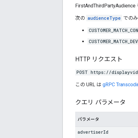
FirstAndThirdPartyAudi
次の
audienceType
でのみ
CUSTOMER_MATCH_CO
CUSTOMER_MATCH_DEV
HTTP リクエスト
POST https://displayvi
この URL は
gRPC Transcodi
クエリ パラメータ
パラメータ
advertiser
Id