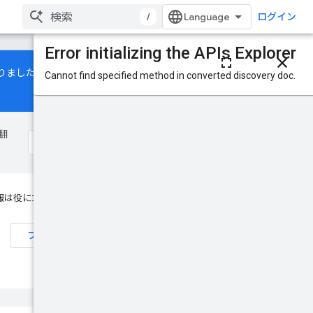
/
ログイン
このページの内容
になりました。デマンドジェネレー
HTTP リクエスト
クエリ パラメータ
リクエストの本文
レスポンスの本文
翻
認可スコープ
試してみる
報は役に立ちましたか？
フィードバックを送信