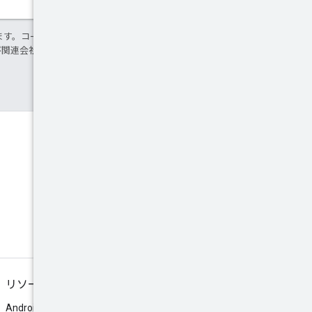
ます。コードサンプルは
Apache 2.0 ライセ
 および関連会社の登録商標です。
Discord
コミュニティの Discord サーバ
ーに参加します。
リソース
Android