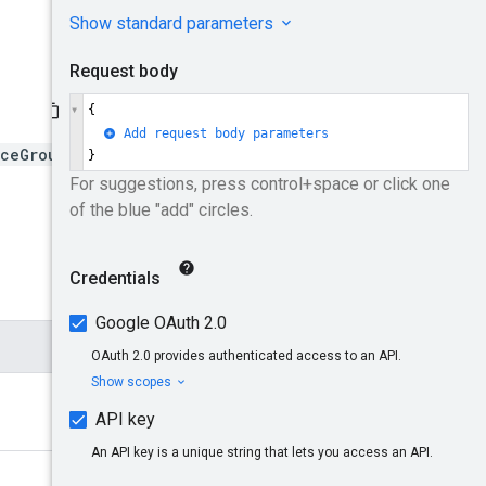
rceGroupId}/assignedInve