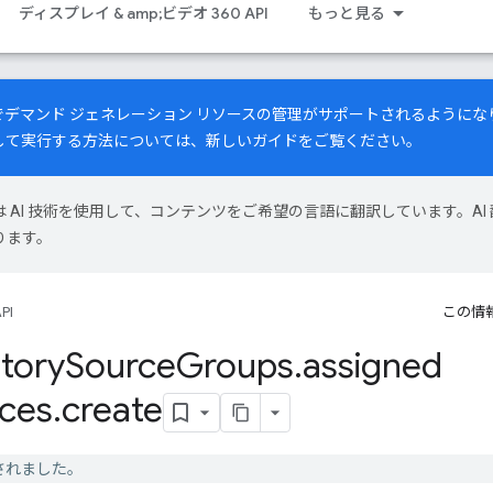
ディスプレイ & amp;ビデオ 360 API
もっと見る
PI でデマンド ジェネレーション リソースの管理がサポートされるよう
して実行する方法については、
新しいガイド
をご覧ください。
le は AI 技術を使用して、コンテンツをご希望の言語に翻訳しています。AI 
ります。
PI
この情
tory
Source
Groups
.
assigned
ces
.
create
 は廃止されました。