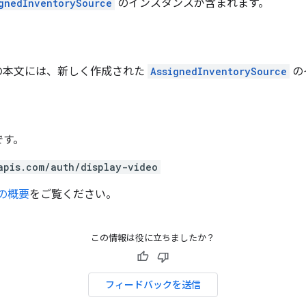
gnedInventorySource
のインスタンスが含まれます。
の本文には、新しく作成された
AssignedInventorySource
の
です。
apis.com/auth/display-video
0 の概要
をご覧ください。
この情報は役に立ちましたか？
フィードバックを送信