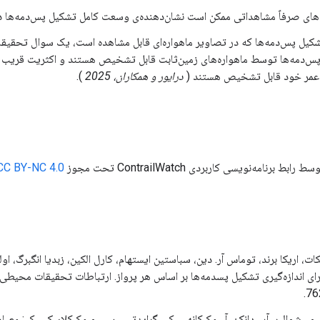
‌های صرفاً مشاهداتی ممکن است نشان‌دهنده‌ی وسعت کامل تشکیل پس‌دمه‌ها د
یل پس‌دمه‌ها که در تصاویر ماهواره‌ای قابل مشاهده است، یک سوال تحقیقا
 پس‌دمه‌ها توسط ماهواره‌های زمین‌ثابت قابل تشخیص هستند و اکثریت قریب 
 عمر خود قابل تشخیص هستند (
درایور و همکاران، 2025
).
 برنامه‌نویسی کاربردی ContrailWatch تحت مجوز
CC BY-NC 4.0
76
یر، و.، شوالیر، آر.، دانکن، آ.، مک‌کانهی، ک.، گرایدتس، س.، و مک‌کلاسکی، ک.: مع