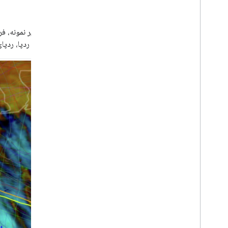
مثال
اجتناب از ردپا، ردپ