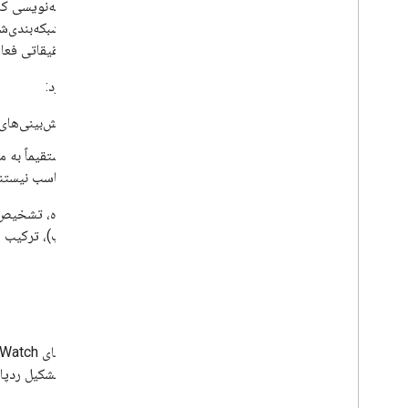
CoCiP شبکه‌ب
حوزه تحقیقاتی فعال
این رویکرد:
پیش‌بینی‌های
مستقیماً به م
مناسب نیستن
این دیدگاه، تشخیص‌های منطبق با
(پیش‌چاپ)، ترکیب م
کاربرد
الگوهای تشکیل ردپا