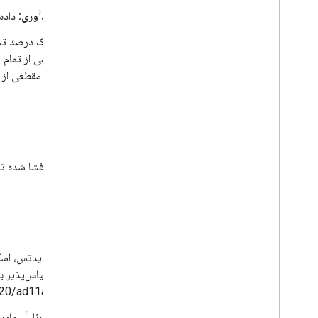
یادآوری:
داده
درک درصد تشک
نیمی از تمام
در مقطعی از
مجوز
داده‌های افشا شده توسط رابط
منابع
20/ad11ab.
سارنا، آ.، ما