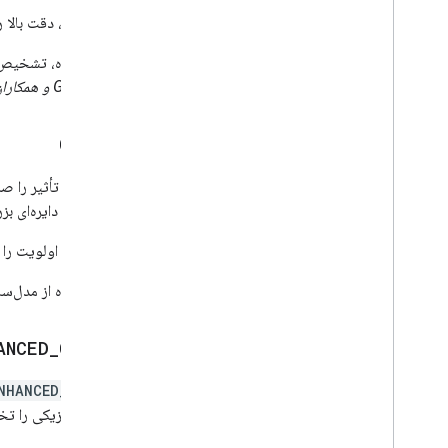
این حالت، دقت بالا 
این دیدگاه، تشخیص‌ه
Geraedts و همکاران، ۲۰۲۳،
COCIP
COCIP
مسیرهای دایره‌ای بز
این حالت اولویت را ب
این دیدگاه از مدل‌
ANCED
_
COCIP
NHANCED_COCIP
تابشی فیزیکی را تخم