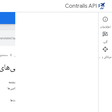
Contrails API
صفحه اصلی
راهنما
مرجع
پشتیبانی
اطلاعات
گپ
نمای کلی
صفحه اصلی
محصول
مرور کلی API کانتریلز
میانای برنامه‌سازی کاربردی
پیش‌بینی رد دنباله‌ها
ویژگی‌های ontrail
ویژگی‌های Contrail
Watch
شروع به کار
در این صفحه
تنظیم محیط خود
روش‌شناسی‌ها
تجسم پیش‌بینی‌ها
کاربرد
محدودیت‌ها
مجوز