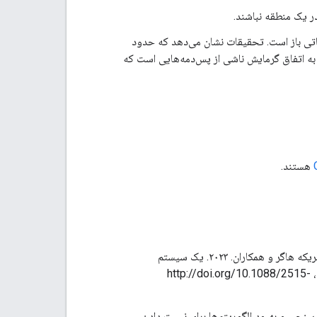
ر یک منطقه نباشند.
تی باز است. تحقیقات نشان می‌دهد که حدود
به اتفاق گرمایش ناشی از پس‌دمه‌هایی است که
هستند.
گرایدتس، اسکات، اریکا برند، توماس آر. دین، سباستین ایستهام، کارل الکین، زبدیا انگبرگ، اولریکه هاگر و همکاران. ۲۰۲۳. یک سیستم
مقیاس‌پذیر برای اندازه‌گیری تشکیل پسدمه‌ها بر اساس هر پرواز. ارتباطات تحقیقات محیطی، http://doi.org/10.1088/2515-
یارسنجی و بهبود الگوریتم‌ها برای نسبت دادن