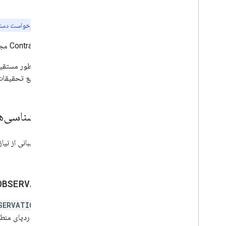
منابع
توجه:
برای درخواست دسترس
ContrailWatch مجموعه‌ای از داده‌های مربوط به ردپاها در سطح پرواز برای پروازهای گذشته است.
اگرچه به‌طور مستقیم 
برای تسریع تحقیقات 
روش‌شناسی‌ه
برای پشتیبانی از نیازهای مختلف تح
می‌دهد:
OBSERVATION
حالت
SERVATION
تشخیص ردپای منطبق،