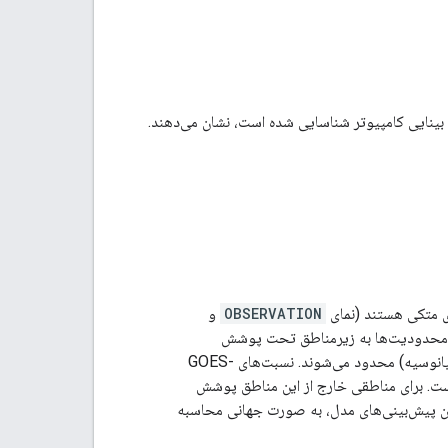
بینایی کامپیوتر شناسایی شده است، نشان می‌دهند.
ی متکی هستند (نمای
OBSERVATION
و
ن محدودیت‌ها به زیرمناطق تحت پوشش
GOES-East (قاره آمریکا)، MTG (قاره اروپا) و Himawari (زیرمناطق شرق آسیا / آسیا-اقیانوسیه) محدود می‌شوند. نسبت‌های GOES-
ولید ارائه می‌دهند، در حالی که MTG در مرحله بتا است. برای مناطقی خارج از این مناطق پوشش
ادن پیش‌بینی‌های مدل، به صورت جهانی محاسبه