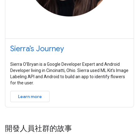
Sierra’s Journey
Sierra O’Bryan is a Google Developer Expert and Android
Developer living in Cincinatti, Ohio. Sierra used ML Kit’s Image
Labeling API and Android to build an app to identify flowers
for the user.
Learn more
開發人員社群的故事