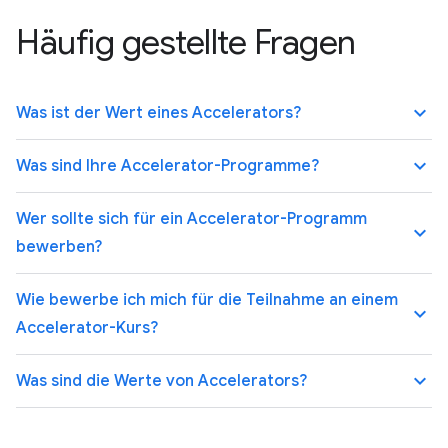
Häufig gestellte Fragen
keyboard_arrow_up
Was ist der Wert eines Accelerators?
keyboard_arrow_up
Was sind Ihre Accelerator-Programme?
Wer sollte sich für ein Accelerator-Programm
keyboard_arrow_up
bewerben?
Wie bewerbe ich mich für die Teilnahme an einem
keyboard_arrow_up
Accelerator-Kurs?
keyboard_arrow_up
Was sind die Werte von Accelerators?