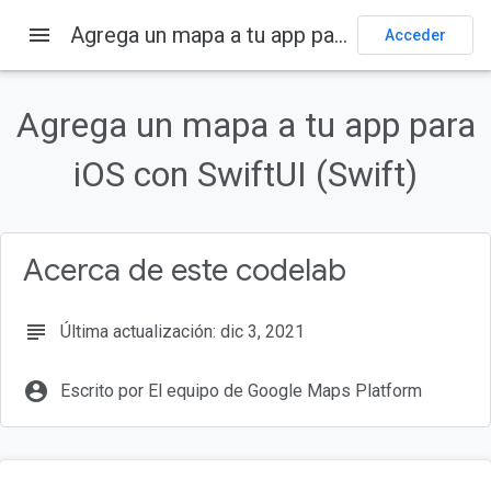
menu
Agrega un mapa a tu app para iOS con SwiftUI (Swift)
Página principal
Productos
Google Maps Platform
Acceder
Documentación
iOS
Maps SDK for iOS
Ejemplos
Enviar comentarios
Agrega un mapa a tu app para
iOS con SwiftUI (Swift)
En esta página
Antes de comenzar
Requisitos previos
Actividades
Acerca de este codelab
Otros requisitos
Prepárate
subject
Última actualización: dic 3, 2021
account_circle
Escrito por El equipo de Google Maps Platform