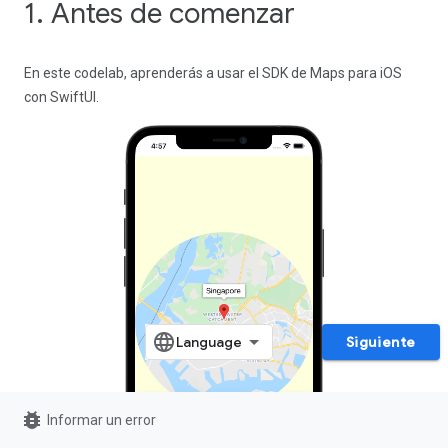
1. Antes de comenzar
En este codelab, aprenderás a usar el SDK de Maps para iOS
con SwiftUI.
Siguiente
bug_report
Informar un error