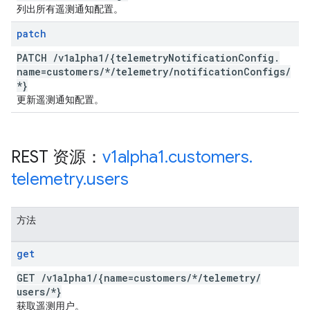
列出所有遥测通知配置。
patch
PATCH
/
v1alpha1
/
{telemetry
Notification
Config
.
name=customers
/
*
/
telemetry
/
notification
Configs
/
*}
更新遥测通知配置。
REST 资源：
v1alpha1
.
customers
.
telemetry
.
users
方法
get
GET
/
v1alpha1
/
{name=customers
/
*
/
telemetry
/
users
/
*}
获取遥测用户。