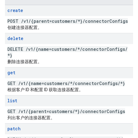
create
POST
/
v1
/
{parent=customers
/
*}
/
connector
Configs
创建连接器配置。
delete
DELETE
/
v1
/
{name=customers
/
*
/
connector
Configs
/
*}
删除连接器配置。
get
GET
/
v1
/
{name=customers
/
*
/
connector
Configs
/
*}
根据客户 ID 和配置 ID 获取连接器配置。
list
GET
/
v1
/
{parent=customers
/
*}
/
connector
Configs
列出客户的连接器配置。
patch