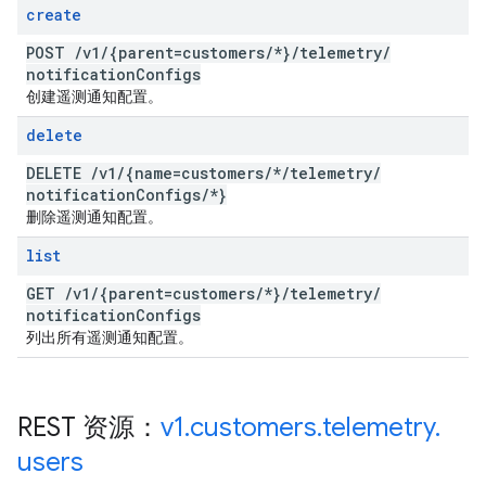
create
POST
/
v1
/
{parent=customers
/
*}
/
telemetry
/
notification
Configs
创建遥测通知配置。
delete
DELETE
/
v1
/
{name=customers
/
*
/
telemetry
/
notification
Configs
/
*}
删除遥测通知配置。
list
GET
/
v1
/
{parent=customers
/
*}
/
telemetry
/
notification
Configs
列出所有遥测通知配置。
REST 资源：
v1
.
customers
.
telemetry
.
users