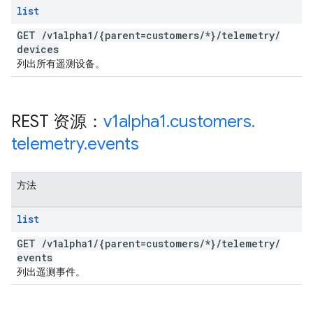
list
GET
/
v1alpha1
/
{parent=customers
/
*}
/
telemetry
/
devices
列出所有遥测设备。
REST 资源：
v1alpha1
.
customers
.
telemetry
.
events
方法
list
GET
/
v1alpha1
/
{parent=customers
/
*}
/
telemetry
/
events
列出遥测事件。