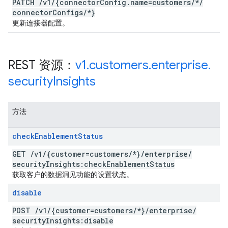
PATCH
/
v1
/
{connector
Config
.
name=customers
/
*
/
connector
Configs
/
*}
更新连接器配置。
REST 资源：
v1
.
customers
.
enterprise
.
security
Insights
方法
check
Enablement
Status
GET
/
v1
/
{customer=customers
/
*}
/
enterprise
/
security
Insights:check
Enablement
Status
获取客户的数据洞见功能的设置状态。
disable
POST
/
v1
/
{customer=customers
/
*}
/
enterprise
/
security
Insights:disable