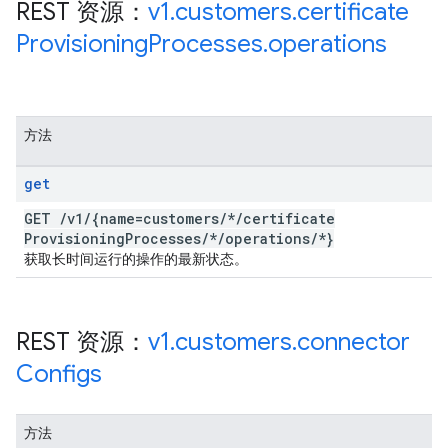
REST 资源：
v1
.
customers
.
certificate
Provisioning
Processes
.
operations
方法
get
GET
/
v1
/
{name=customers
/
*
/
certificate
Provisioning
Processes
/
*
/
operations
/
*}
获取长时间运行的操作的最新状态。
REST 资源：
v1
.
customers
.
connector
Configs
方法