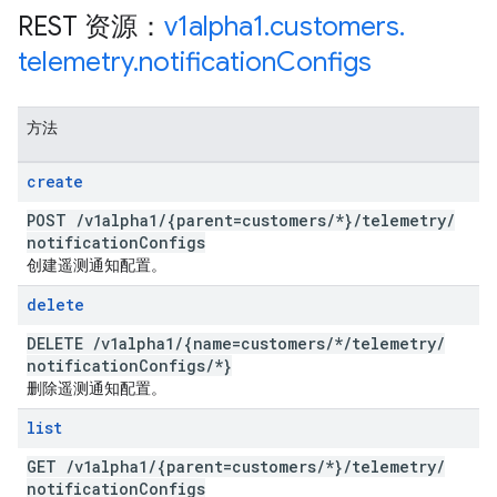
REST 资源：
v1alpha1
.
customers
.
telemetry
.
notification
Configs
方法
create
POST
/
v1alpha1
/
{parent=customers
/
*}
/
telemetry
/
notification
Configs
创建遥测通知配置。
delete
DELETE
/
v1alpha1
/
{name=customers
/
*
/
telemetry
/
notification
Configs
/
*}
删除遥测通知配置。
list
GET
/
v1alpha1
/
{parent=customers
/
*}
/
telemetry
/
notification
Configs