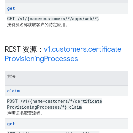
get
GET
/
v1
/
{name=customers
/
*
/
apps
/
web
/
*}
按资源名称获取客户的特定应用。
REST 资源：
v1
.
customers
.
certificate
Provisioning
Processes
方法
claim
POST
/
v1
/
{name=customers
/
*
/
certificate
Provisioning
Processes
/
*}:claim
声明证书配置流程。
get