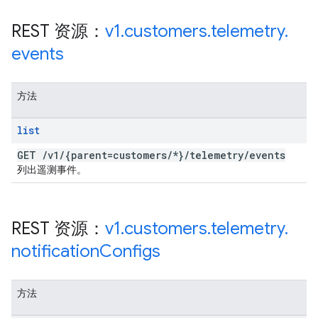
REST 资源：
v1
.
customers
.
telemetry
.
events
方法
list
GET
/
v1
/
{parent=customers
/
*}
/
telemetry
/
events
列出遥测事件。
REST 资源：
v1
.
customers
.
telemetry
.
notification
Configs
方法