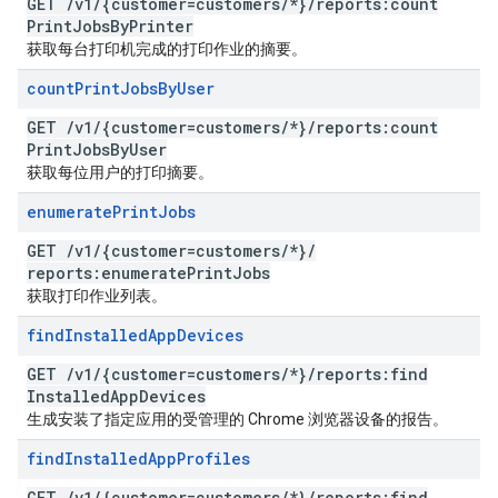
GET
/
v1
/
{customer=customers
/
*}
/
reports:count
Print
Jobs
By
Printer
获取每台打印机完成的打印作业的摘要。
count
Print
Jobs
By
User
GET
/
v1
/
{customer=customers
/
*}
/
reports:count
Print
Jobs
By
User
获取每位用户的打印摘要。
enumerate
Print
Jobs
GET
/
v1
/
{customer=customers
/
*}
/
reports:enumerate
Print
Jobs
获取打印作业列表。
find
Installed
App
Devices
GET
/
v1
/
{customer=customers
/
*}
/
reports:find
Installed
App
Devices
生成安装了指定应用的受管理的 Chrome 浏览器设备的报告。
find
Installed
App
Profiles
GET
/
v1
/
{customer=customers
/
*}
/
reports:find