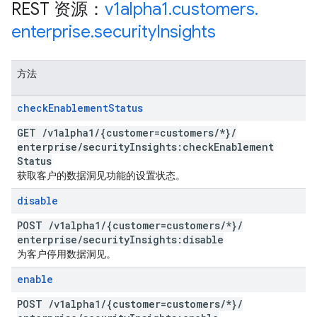
REST 资源：
v1alpha1
.
customers
.
enterprise
.
security
Insights
方法
check
Enablement
Status
GET
/
v1alpha1
/
{customer=customers
/
*}
/
enterprise
/
security
Insights:check
Enablement
Status
获取客户的数据洞见功能的设置状态。
disable
POST
/
v1alpha1
/
{customer=customers
/
*}
/
enterprise
/
security
Insights:disable
为客户停用数据洞见。
enable
POST
/
v1alpha1
/
{customer=customers
/
*}
/