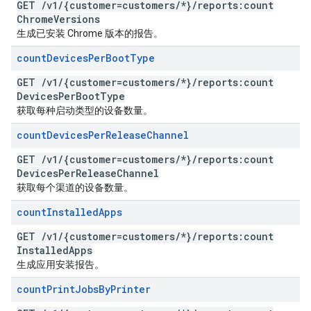
GET
/
v1
/
{customer=customers
/
*}
/
reports:count
Chrome
Versions
生成已安装 Chrome 版本的报告。
count
Devices
Per
Boot
Type
GET
/
v1
/
{customer=customers
/
*}
/
reports:count
Devices
Per
Boot
Type
获取每种启动类型的设备数量。
count
Devices
Per
Release
Channel
GET
/
v1
/
{customer=customers
/
*}
/
reports:count
Devices
Per
Release
Channel
获取每个渠道的设备数量。
count
Installed
Apps
GET
/
v1
/
{customer=customers
/
*}
/
reports:count
Installed
Apps
生成应用安装报告。
count
Print
Jobs
By
Printer