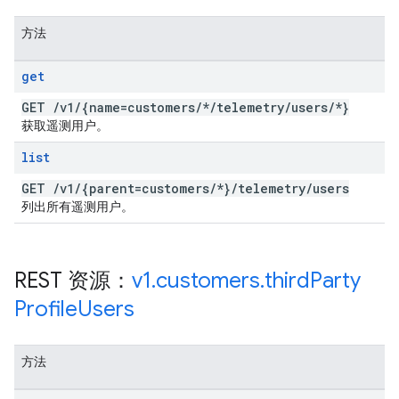
方法
get
GET
/
v1
/
{name=customers
/
*
/
telemetry
/
users
/
*}
获取遥测用户。
list
GET
/
v1
/
{parent=customers
/
*}
/
telemetry
/
users
列出所有遥测用户。
REST 资源：
v1
.
customers
.
third
Party
Profile
Users
方法