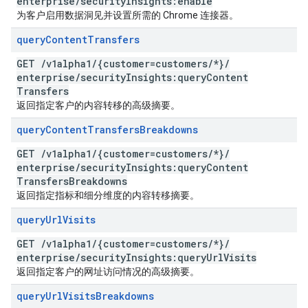
enterprise
/
security
Insights:enable
为客户启用数据洞见并设置所需的 Chrome 连接器。
query
Content
Transfers
GET
/
v1alpha1
/
{customer=customers
/
*}
/
enterprise
/
security
Insights:query
Content
Transfers
返回指定客户的内容转移的高级摘要。
query
Content
Transfers
Breakdowns
GET
/
v1alpha1
/
{customer=customers
/
*}
/
enterprise
/
security
Insights:query
Content
Transfers
Breakdowns
返回指定指标和细分维度的内容转移摘要。
query
Url
Visits
GET
/
v1alpha1
/
{customer=customers
/
*}
/
enterprise
/
security
Insights:query
Url
Visits
返回指定客户的网址访问情况的高级摘要。
query
Url
Visits
Breakdowns