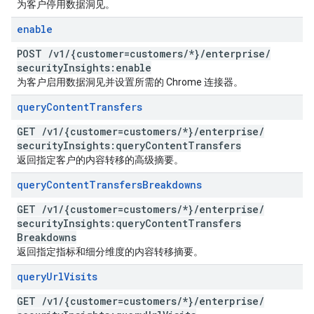
为客户停用数据洞见。
enable
POST
/
v1
/
{customer=customers
/
*}
/
enterprise
/
security
Insights:enable
为客户启用数据洞见并设置所需的 Chrome 连接器。
query
Content
Transfers
GET
/
v1
/
{customer=customers
/
*}
/
enterprise
/
security
Insights:query
Content
Transfers
返回指定客户的内容转移的高级摘要。
query
Content
Transfers
Breakdowns
GET
/
v1
/
{customer=customers
/
*}
/
enterprise
/
security
Insights:query
Content
Transfers
Breakdowns
返回指定指标和细分维度的内容转移摘要。
query
Url
Visits
GET
/
v1
/
{customer=customers
/
*}
/
enterprise
/