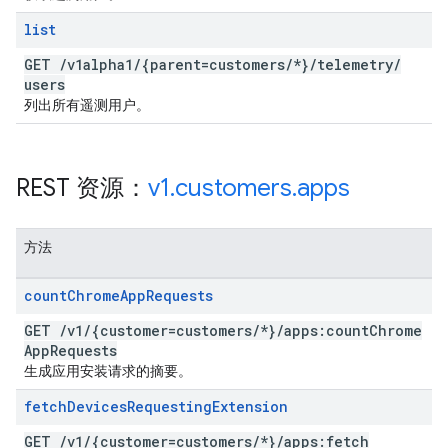
list
GET
/
v1alpha1
/
{parent=customers
/
*}
/
telemetry
/
users
列出所有遥测用户。
REST 资源：
v1
.
customers
.
apps
方法
count
Chrome
App
Requests
GET
/
v1
/
{customer=customers
/
*}
/
apps:count
Chrome
App
Requests
生成应用安装请求的摘要。
fetch
Devices
Requesting
Extension
GET
/
v1
/
{customer=customers
/
*}
/
apps:fetch