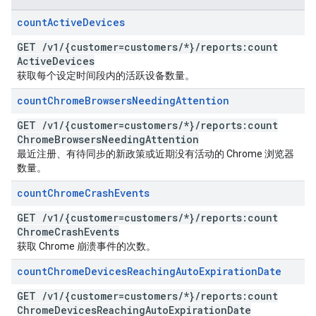
count
Active
Devices
GET
/
v1
/
{customer=customers
/
*}
/
reports:count
Active
Devices
获取每个设定时间段内的活跃设备数量。
count
Chrome
Browsers
Needing
Attention
GET
/
v1
/
{customer=customers
/
*}
/
reports:count
Chrome
Browsers
Needing
Attention
最近注册、有待同步的新政策或近期没有活动的 Chrome 浏览器
数量。
count
Chrome
Crash
Events
GET
/
v1
/
{customer=customers
/
*}
/
reports:count
Chrome
Crash
Events
获取 Chrome 崩溃事件的次数。
count
Chrome
Devices
Reaching
Auto
Expiration
Date
GET
/
v1
/
{customer=customers
/
*}
/
reports:count
Chrome
Devices
Reaching
Auto
Expiration
Date