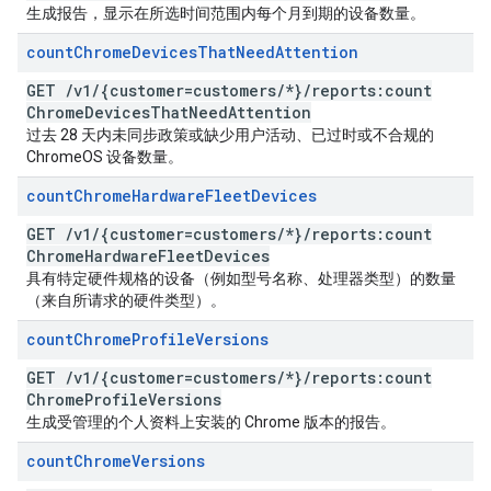
生成报告，显示在所选时间范围内每个月到期的设备数量。
count
Chrome
Devices
That
Need
Attention
GET
/
v1
/
{customer=customers
/
*}
/
reports:count
Chrome
Devices
That
Need
Attention
过去 28 天内未同步政策或缺少用户活动、已过时或不合规的
ChromeOS 设备数量。
count
Chrome
Hardware
Fleet
Devices
GET
/
v1
/
{customer=customers
/
*}
/
reports:count
Chrome
Hardware
Fleet
Devices
具有特定硬件规格的设备（例如型号名称、处理器类型）的数量
（来自所请求的硬件类型）。
count
Chrome
Profile
Versions
GET
/
v1
/
{customer=customers
/
*}
/
reports:count
Chrome
Profile
Versions
生成受管理的个人资料上安装的 Chrome 版本的报告。
count
Chrome
Versions