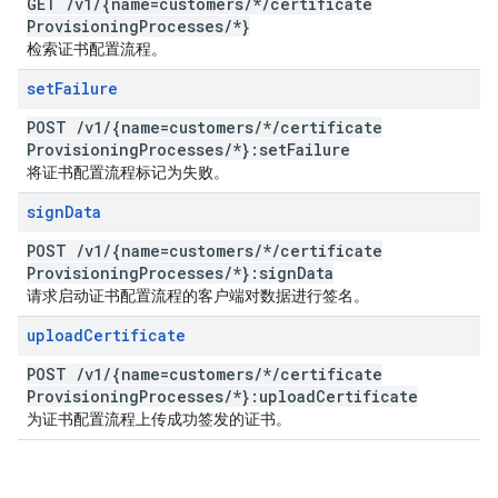
GET
/
v1
/
{name=customers
/
*
/
certificate
Provisioning
Processes
/
*}
检索证书配置流程。
set
Failure
POST
/
v1
/
{name=customers
/
*
/
certificate
Provisioning
Processes
/
*}:set
Failure
将证书配置流程标记为失败。
sign
Data
POST
/
v1
/
{name=customers
/
*
/
certificate
Provisioning
Processes
/
*}:sign
Data
请求启动证书配置流程的客户端对数据进行签名。
upload
Certificate
POST
/
v1
/
{name=customers
/
*
/
certificate
Provisioning
Processes
/
*}:upload
Certificate
为证书配置流程上传成功签发的证书。