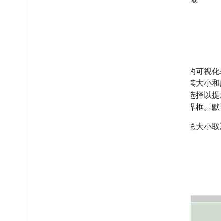
正在加载
图表库
注解图表
面积图
概览
条形图
气泡图
日历图表
数据树的可视化
K 线图表
矩形，其大小和
柱形图
还可以选择以提
组合图表
点的边界框。默
差异图表
图表的总大小取
圆环图
甘特图
刻度盘图
示例
地理图表
直方图
间隔
折线图
地图