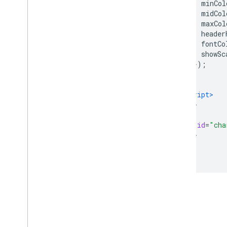
          minCol
          midCol
          maxCol
          header
          fontCo
          showSc
});
}
</script>
</head>
<body>
<div
id
=
"cha
</body>
</html>
亮点