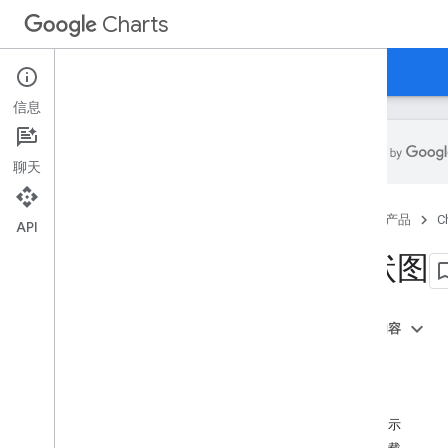
Charts
首页
指南
参考
支持
信息
聊天
概览
首页
产品
C
API
您好，图表！
树状图
快速入门
加载图表库
准备数据
本页内容
自定义图表
概览
绘制图表
示例
绘制多个图表
亮点
工具提示
图表类型