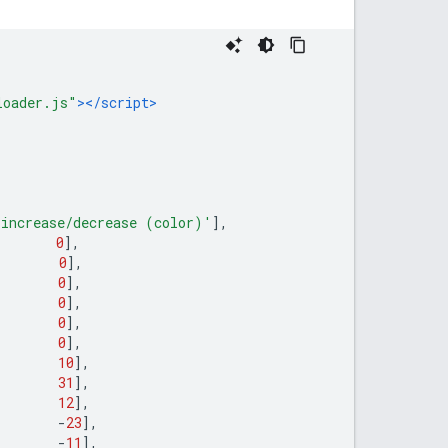
loader.js"
></script>
 increase/decrease (color)'
],
0
],
0
],
0
],
0
],
0
],
0
],
10
],
31
],
12
],
-
23
],
-
11
],