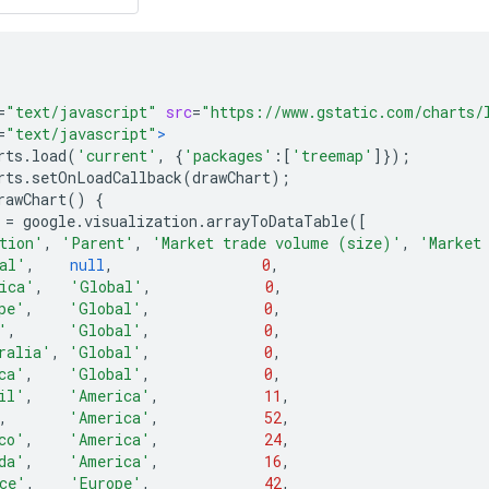
=
"text/javascript"
src
=
"https://www.gstatic.com/charts/
=
"text/javascript"
>
rts
.
load
(
'current'
,
{
'packages'
:[
'treemap'
]});
rts
.
setOnLoadCallback
(
drawChart
);
rawChart
()
{
 
=
 google
.
visualization
.
arrayToDataTable
([
tion'
,
'Parent'
,
'Market trade volume (size)'
,
'Market
al'
,
null
,
0
,
ica'
,
'Global'
,
0
,
pe'
,
'Global'
,
0
,
'
,
'Global'
,
0
,
ralia'
,
'Global'
,
0
,
ca'
,
'Global'
,
0
,
il'
,
'America'
,
11
,
,
'America'
,
52
,
co'
,
'America'
,
24
,
da'
,
'America'
,
16
,
ce'
,
'Europe'
,
42
,