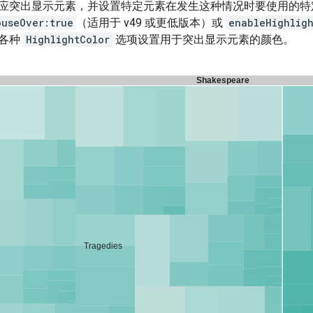
应突出显示元素，并设置特定元素在发生这种情况时要使用的特
ouseOver:true
（适用于 v49 或更低版本）或
enableHighligh
用各种
HighlightColor
选项设置用于突出显示元素的颜色。