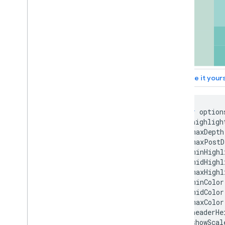
var
 option
        highligh
        maxDepth
        maxPostD
        minHighl
        midHighl
        maxHighl
        minColor
        midColor
        maxColor
        headerHe
        showScal