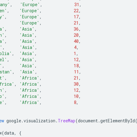
any'
,
'Europe'
,
31
,
en'
,
'Europe'
,
22
,
y'
,
'Europe'
,
17
,
'Europe'
,
21
,
a'
,
'Asia'
,
36
,
n'
,
'Asia'
,
20
,
a'
,
'Asia'
,
40
,
'
,
'Asia'
,
4
,
olia'
,
'Asia'
,
1
,
el'
,
'Asia'
,
12
,
'
,
'Asia'
,
18
,
stan'
,
'Asia'
,
11
,
t'
,
'Africa'
,
21
,
frica'
,
'Africa'
,
30
,
n'
,
'Africa'
,
12
,
o'
,
'Africa'
,
10
,
e'
,
'Africa'
,
8
,
ew
 google
.
visualization
.
TreeMap
(
document
.
getElementById
w
(
data
,
{