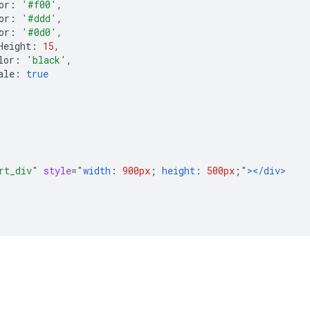
or
:
'#f00'
,
or
:
'#ddd'
,
or
:
'#0d0'
,
Height
:
15
,
lor
:
'black'
,
ale
:
true
rt_div"
style
=
"
width
:
900px
;
height
:
500px
;
"
></div>