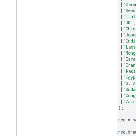
[
'Germ
工具栏
[
'Swed
图表编辑器
[
'Ital
[
'UK'
,
图表数据
[
'Chin
[
'Japa
Data
Table 和 Data
View
[
'Indi
数据角色
[
'Laos
日期和时间
[
'Mong
如何连接数据库
[
'Isra
从其他来源注入图表数据
[
'Iran
[
'Paki
从 Google 表格注入数据
[
'Egyp
如何实现新型数据源
[
'S. A
[
'Suda
[
'Cong
[
'Zair
]);
        tree 
=
n
        tree
.
dra