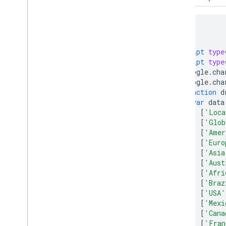
如何使用包含图表的电子表格
如何打印 PNG
<html>
<head>
高级用法
<script
type
如何自定义图表
<script
type
轴选项
      google
.
cha
如何创建新的图表类型
      google
.
cha
十字形
function
 d
var
 data
格式化程序
[
'Loca
线条
[
'Glob
叠层
[
'Amer
积分
[
'Euro
提示
[
'Asia
[
'Aust
开发工具
[
'Afri
[
'Braz
与图表交互
[
'USA'
活动
[
'Mexi
动画
[
'Cana
[
'Fran
控件和信息中心