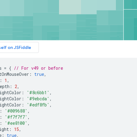
s 
=
{
// For v49 or before
tOnMouseOver
:
true
,
:
1
,
epth
:
2
,
ightColor
:
'#8c6bb1'
,
ightColor
:
'#9ebcda'
,
ightColor
:
'#edf8fb'
,
:
'#009688'
,
:
'#f7f7f7'
,
:
'#ee8100'
,
ight
:
15
,
e
:
true
,