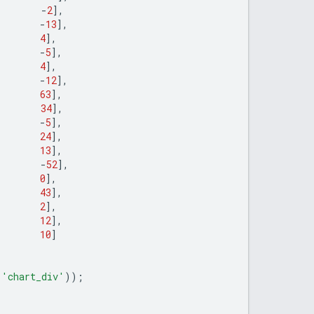
-
2
],
-
13
],
4
],
-
5
],
4
],
-
12
],
63
],
34
],
-
5
],
24
],
13
],
-
52
],
0
],
43
],
2
],
12
],
10
]
(
'chart_div'
));