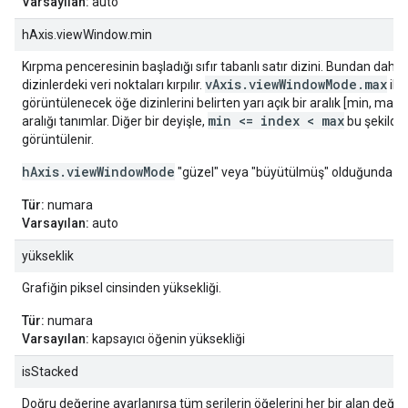
Varsayılan:
auto
hAxis.viewWindow.min
Kırpma penceresinin başladığı sıfır tabanlı satır dizini. Bundan daha
vAxis.viewWindowMode.max
dizinlerdeki veri noktaları kırpılır.
ile 
görüntülenecek öğe dizinlerini belirten yarı açık bir aralık [min, maks.]
min <= index < max
aralığı tanımlar. Diğer bir deyişle,
bu şekilde 
görüntülenir.
hAxis.viewWindowMode
"güzel" veya "büyütülmüş" olduğunda yok
Tür:
numara
Varsayılan:
auto
yükseklik
Grafiğin piksel cinsinden yüksekliği.
Tür:
numara
Varsayılan:
kapsayıcı öğenin yüksekliği
isStacked
Doğru değerine ayarlanırsa tüm serilerin öğelerini her bir alan değeri