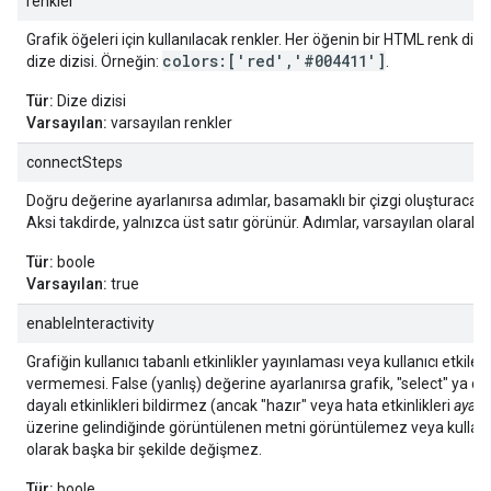
renkler
Grafik öğeleri için kullanılacak renkler. Her öğenin bir HTML renk dize
colors:['red','#004411']
dize dizisi. Örneğin:
.
Tür:
Dize dizisi
Varsayılan:
varsayılan renkler
connectSteps
Doğru değerine ayarlanırsa adımlar, basamaklı bir çizgi oluşturacak ş
Aksi takdirde, yalnızca üst satır görünür. Adımlar, varsayılan olarak 
Tür:
boole
Varsayılan:
true
enableInteractivity
Grafiğin kullanıcı tabanlı etkinlikler yayınlaması veya kullanıcı etkile
vermemesi. False (yanlış) değerine ayarlanırsa grafik, "select" ya da
dayalı etkinlikleri bildirmez (ancak "hazır" veya hata etkinlikleri
ayarl
üzerine gelindiğinde görüntülenen metni görüntülemez veya kullanıcı
olarak başka bir şekilde değişmez.
Tür:
boole