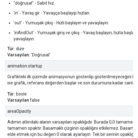
"doğrusal" - Sabit hız.
'in' - Yavaş gir - Yavaşça başlayıp hızlan.
'out' - Yumuşak çıkış - Hızlı başlayın ve yavaşlayın.
'inAndOut' - Yumuşak giriş ve çıkış - Yavaş başlayın, hızla başlay
yavaşlayın.
Tür:
dize
Varsayılan:
'Doğrusal'
animation.startup
Grafikteki ilk çizimde animasyonun gösterilip gösterilmeyeceğini bel
ise grafik, referans değerden başlar ve son durumuna kadar canlandır
Tür:
boole
Varsayılan
false
areaOpacity
Adımın altındaki alanın varsayılan opaklığıdır. Burada 0,0 tamamen 
tamamen opaktır. Basamaklı çizginin opaklığını etkilemez. Basamaklı
elde etmek için bu değeri 0 olarak ayarlayın. Tek bir serinin opaklığını