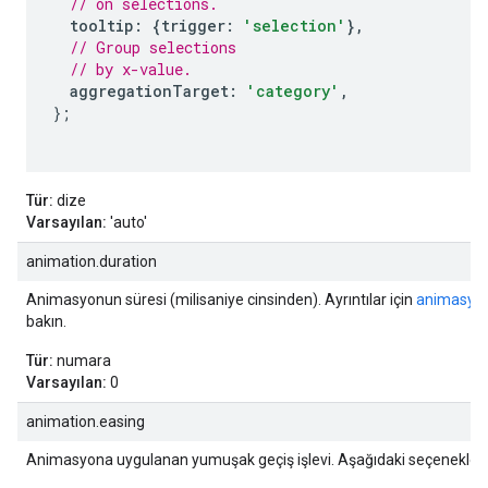
// on selections.
tooltip
:
{
trigger
:
'selection'
},
// Group selections
// by x-value.
aggregationTarget
:
'category'
,
};
Tür:
dize
Varsayılan:
'auto'
animation.duration
Animasyonun süresi (milisaniye cinsinden). Ayrıntılar için
animasyon
bakın.
Tür:
numara
Varsayılan:
0
animation.easing
Animasyona uygulanan yumuşak geçiş işlevi. Aşağıdaki seçenekler kul