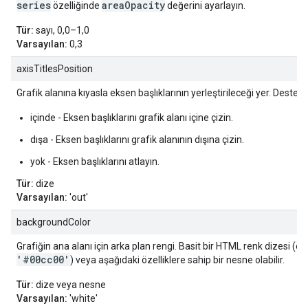
series
areaOpacity
özelliğinde
değerini ayarlayın.
Tür:
sayı, 0,0–1,0
Varsayılan:
0,3
axisTitlesPosition
Grafik alanına kıyasla eksen başlıklarının yerleştirileceği yer. Destek
içinde - Eksen başlıklarını grafik alanı içine çizin.
dışa - Eksen başlıklarını grafik alanının dışına çizin.
yok - Eksen başlıklarını atlayın.
Tür:
dize
Varsayılan:
'out'
backgroundColor
Grafiğin ana alanı için arka plan rengi. Basit bir HTML renk dizesi (ör.
'#00cc00'
) veya aşağıdaki özelliklere sahip bir nesne olabilir.
Tür:
dize veya nesne
Varsayılan:
'white'