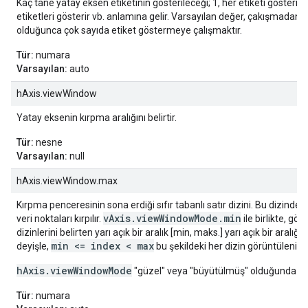
Kaç tane yatay eksen etiketinin gösterileceği; 1, her etiketi gösterir,
etiketleri gösterir vb. anlamına gelir. Varsayılan değer, çakışmada
olduğunca çok sayıda etiket göstermeye çalışmaktır.
Tür:
numara
Varsayılan:
auto
hAxis.viewWindow
Yatay eksenin kırpma aralığını belirtir.
Tür:
nesne
Varsayılan:
null
hAxis.viewWindow.max
Kırpma penceresinin sona erdiği sıfır tabanlı satır dizini. Bu dizinde
vAxis.viewWindowMode.min
veri noktaları kırpılır.
ile birlikte, gö
dizinlerini belirten yarı açık bir aralık [min, maks.] yarı açık bir aralığı 
min <= index < max
deyişle,
bu şekildeki her dizin görüntülenir.
hAxis.viewWindowMode
"güzel" veya "büyütülmüş" olduğunda yok
Tür:
numara