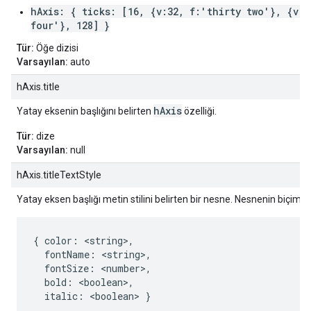
hAxis: { ticks: [16, {v:32, f:'thirty two'}, {v:6
four'}, 128] }
Tür:
Öğe dizisi
Varsayılan:
auto
hAxis.title
hAxis
Yatay eksenin başlığını belirten
özelliği.
Tür:
dize
Varsayılan:
null
hAxis.titleTextStyle
Yatay eksen başlığı metin stilini belirten bir nesne. Nesnenin biçimi ş
{ color: <string>,

  fontName: <string>,

  fontSize: <number>,

  bold: <boolean>,

  italic: <boolean> }
