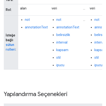
alan
veri
...
veri
Rol:
not
not
...
not
annotationText
annotationText
annotat
belirsizlik
belirsizl
İsteğe
bağlı
interval
interval
sütun
rolleri
:
kapsam
kapsa
stil
stil
ipucu
ipucu
Yapılandırma Seçenekleri