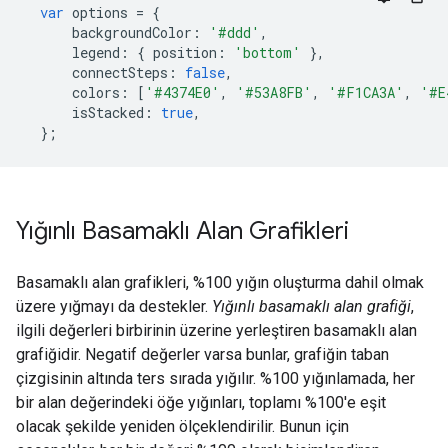
var
 options 
=
{
      backgroundColor
:
'#ddd'
,
      legend
:
{
 position
:
'bottom'
},
      connectSteps
:
false
,
      colors
:
[
'#4374E0'
,
'#53A8FB'
,
'#F1CA3A'
,
'#E
      isStacked
:
true
,
};
Yığınlı Basamaklı Alan Grafikleri
Basamaklı alan grafikleri, %100 yığın oluşturma dahil olmak
üzere yığmayı da destekler.
Yığınlı basamaklı alan grafiği
,
ilgili değerleri birbirinin üzerine yerleştiren basamaklı alan
grafiğidir. Negatif değerler varsa bunlar, grafiğin taban
çizgisinin altında ters sırada yığılır. %100 yığınlamada, her
bir alan değerindeki öğe yığınları, toplamı %100'e eşit
olacak şekilde yeniden ölçeklendirilir. Bunun için