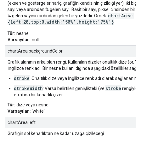
(eksen ve göstergeler hariç, grafiğin kendisinin çizildiği yer). İki biçim
sayı veya ardından % gelen sayı. Basit bir sayı, piksel cinsinden bir d
chartArea:
% gelen sayının ardından gelen bir yüzdedir. Örnek:
{left:20,top:0,width:'50%',height:'75%'}
Tür:
nesne
Varsayılan:
null
chartArea.backgroundColor
Grafik alanının arka plan rengi. Kullanılan dizeler onaltılık dize (ör. "
İngilizce renk adı. Bir nesne kullanıldığında aşağıdaki özellikler sağlan
stroke
: Onaltılık dize veya İngilizce renk adı olarak sağlanan ren
strokeWidth
stroke
: Varsa belirtilen genişlikteki (ve
rengiyle) 
etrafına bir kenarlık çizer.
Tür:
dize veya nesne
Varsayılan:
'white'
chartArea.left
Grafiğin sol kenarlıktan ne kadar uzağa çizileceği.