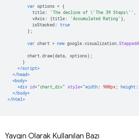
var
 options 
=
{
          title
:
'The decline of \'The 39 Steps\''
,
          vAxis
:
{
title
:
'Accumulated Rating'
},
          isStacked
:
true
};
var
 chart 
=
new
 google
.
visualization
.
SteppedA
        chart
.
draw
(
data
,
 options
);
}
</script>
</head>
<body>
<div
id
=
"chart_div"
style
=
"
width
:
900px
;
height
:
</body>
</html>
Yaygın Olarak Kullanılan Bazı