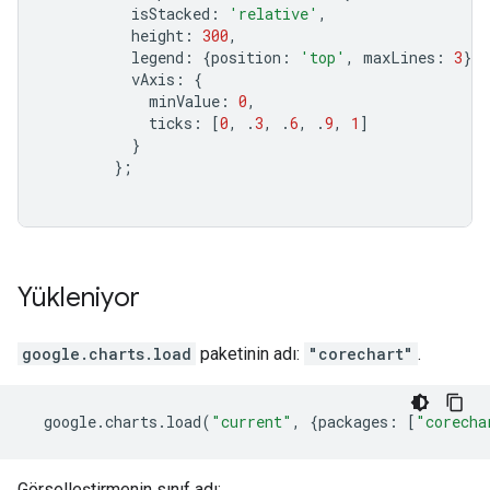
          isStacked
:
'relative'
,
          height
:
300
,
          legend
:
{
position
:
'top'
,
 maxLines
:
3
},
          vAxis
:
{
            minValue
:
0
,
            ticks
:
[
0
,
.
3
,
.
6
,
.
9
,
1
]
}
};
Yükleniyor
google.charts.load
paketinin adı:
"corechart"
.
  google
.
charts
.
load
(
"current"
,
{
packages
:
[
"corecha
Görselleştirmenin sınıf adı: