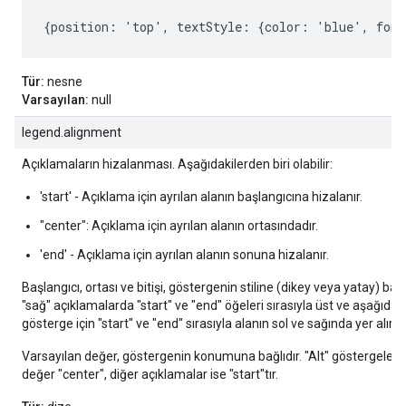
{position: 'top', textStyle: {color: 'blue', font
Tür:
nesne
Varsayılan:
null
legend.alignment
Açıklamaların hizalanması. Aşağıdakilerden biri olabilir:
'start' - Açıklama için ayrılan alanın başlangıcına hizalanır.
"center": Açıklama için ayrılan alanın ortasındadır.
'end' - Açıklama için ayrılan alanın sonuna hizalanır.
Başlangıcı, ortası ve bitişi, göstergenin stiline (dikey veya yatay) bağl
"sağ" açıklamalarda "start" ve "end" öğeleri sırasıyla üst ve aşağıda ye
gösterge için "start" ve "end" sırasıyla alanın sol ve sağında yer alır.
Varsayılan değer, göstergenin konumuna bağlıdır. "Alt" göstergeler i
değer "center", diğer açıklamalar ise "start"tır.