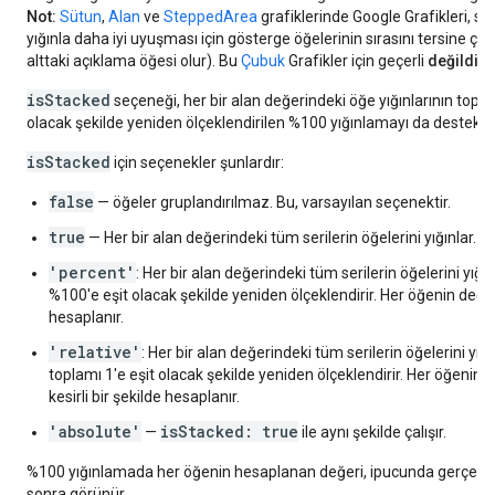
Not:
Sütun
,
Alan
ve
SteppedArea
grafiklerinde Google Grafikleri, ser
yığınla daha iyi uyuşması için gösterge öğelerinin sırasını tersine çeviri
alttaki açıklama öğesi olur). Bu
Çubuk
Grafikler için geçerli
değildir
.
isStacked
seçeneği, her bir alan değerindeki öğe yığınlarının topl
olacak şekilde yeniden ölçeklendirilen %100 yığınlamayı da destekler
isStacked
için seçenekler şunlardır:
false
— öğeler gruplandırılmaz. Bu, varsayılan seçenektir.
true
— Her bir alan değerindeki tüm serilerin öğelerini yığınlar.
'percent'
: Her bir alan değerindeki tüm serilerin öğelerini yığı
%100'e eşit olacak şekilde yeniden ölçeklendirir. Her öğenin değe
hesaplanır.
'relative'
: Her bir alan değerindeki tüm serilerin öğelerini yığı
toplamı 1'e eşit olacak şekilde yeniden ölçeklendirir. Her öğenin 
kesirli bir şekilde hesaplanır.
'absolute'
isStacked: true
—
ile aynı şekilde çalışır.
%100 yığınlamada her öğenin hesaplanan değeri, ipucunda gerçek 
sonra görünür.