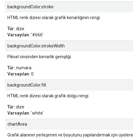
backgroundColor.stroke
HTML renk dizesi olarak grafik kenarlığının rengi.
Tür:
dize
Varsayılan:
'#666'
backgroundColor.strokeWidth
Piksel cinsinden kenarlık genişliği.
Tür:
numara
Varsayılan:
0
backgroundColor.fill
HTML renk dizesi olarak grafik dolgu rengi.
Tür:
dize
Varsayılan:
'white'
chartArea
Grafik alanının yerleşimini ve boyutunu yapılandırmak için üyelere s