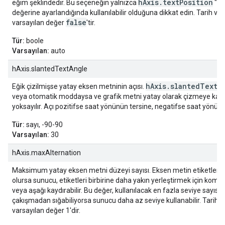
hAxis.textPosition
eğim şeklindedir. Bu seçeneğin yalnızca
"ou
değerine ayarlandığında kullanılabilir olduğuna dikkat edin. Tarih ve s
false
varsayılan değer
'tir.
Tür:
boole
Varsayılan:
auto
hAxis.slantedTextAngle
hAxis.slantedText
Eğik çizilmişse yatay eksen metninin açısı.
d
veya otomatik moddaysa ve grafik metni yatay olarak çizmeye kara
yoksayılır. Açı pozitifse saat yönünün tersine, negatifse saat yönünd
Tür:
sayı, -90-90
Varsayılan:
30
hAxis.maxAlternation
Maksimum yatay eksen metni düzeyi sayısı. Eksen metin etiketleri ç
olursa sunucu, etiketleri birbirine daha yakın yerleştirmek için komşu 
veya aşağı kaydırabilir. Bu değer, kullanılacak en fazla seviye sayısını b
çakışmadan sığabiliyorsa sunucu daha az seviye kullanabilir. Tarih ve
varsayılan değer 1'dir.