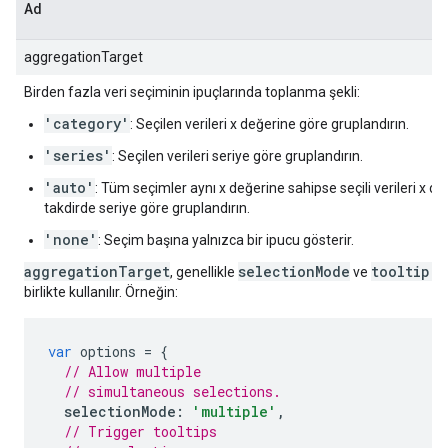
Ad
aggregationTarget
Birden fazla veri seçiminin ipuçlarında toplanma şekli:
'category'
: Seçilen verileri x değerine göre gruplandırın.
'series'
: Seçilen verileri seriye göre gruplandırın.
'auto'
: Tüm seçimler aynı x değerine sahipse seçili verileri x de
takdirde seriye göre gruplandırın.
'none'
: Seçim başına yalnızca bir ipucu gösterir.
aggregationTarget
selectionMode
tooltip.t
, genellikle
ve
birlikte kullanılır. Örneğin:
var
 options 
=
{
// Allow multiple
// simultaneous selections.
selectionMode
:
'multiple'
,
// Trigger tooltips