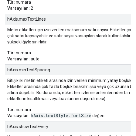
Tür:
numara
Varsayılan:
2
hAxis.maxTextLines
Metin etiketleri için izin verilen maksimum satır sayısı. Etiketler ço
çok satırı kapsayabilir ve satır sayısı varsayılan olarak kullanılabilir a
yüksekliğiyle sınırlıdır.
Tür:
numara
Varsayılan:
auto
hAxis.minTextSpacing
Bitişik iki metin etiketi arasında izin verilen minimum yatay boşluk (p
Etiketler arasında çok fazla boşluk bırakılmışsa veya çok uzunsa boş
altına düşebilir. Bu durumda, etiket temizleme önlemlerinden biri uyg
etiketlerin kısaltılması veya bazılarının düşürülmesi).
Tür:
numara
hAxis.textStyle.fontSize
Varsayılan:
değeri
hAxis.showTextEvery