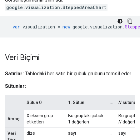
google.visualization.SteppedAreaChart
.
var
 visualization 
=
new
 google
.
visualization
.
Steppe
Veri Biçimi
Satırlar:
Tablodaki her satır, bir çubuk grubunu temsil eder.
Sütunlar:
Sütun 0
1. Sütun
...
N
sütunu
X ekseni grup
Bu gruptaki çubuk
...
Bu gruptak
Amaç:
etiketleri
1 değerleri
N
değerleri
dize
sayı
...
sayı
Veri
Türü: