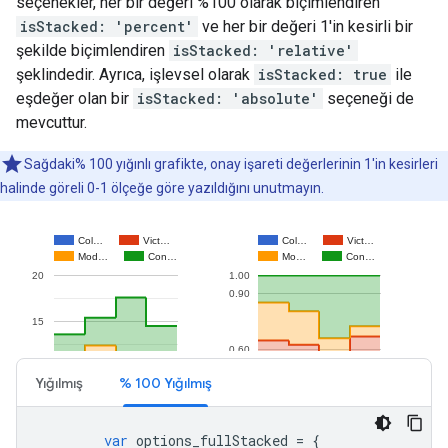
seçenekler, her bir değeri %100 olarak biçimlendiren
isStacked: 'percent'
ve her bir değeri 1'in kesirli bir
şekilde biçimlendiren
isStacked: 'relative'
şeklindedir. Ayrıca, işlevsel olarak
isStacked: true
ile
eşdeğer olan bir
isStacked: 'absolute'
seçeneği de
mevcuttur.
Sağdaki% 100 yığınlı grafikte, onay işareti değerlerinin 1'in kesirleri
halinde göreli 0-1 ölçeğe göre yazıldığını unutmayın.
Yığılmış
% 100 Yığılmış
var
 options_fullStacked 
=
{