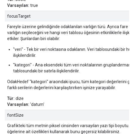
Varsayılan:
true
focusTarget
Fareyle üzerine gelindiğinde odaklanılan varlığın türü. Ayrıca fare tı
varlığın seçileceğini ve hangi veri tablosu öğesinin etkinliklerle ilişkil
etkiler. Şunlardan biri olabilir:
"veri" - Tek bir veri noktasına odaklanın. Veri tablosundaki bir hüc
ilişkilendirilir.
"kategori" - Ana eksendeki tüm veri noktalarının gruplandırmasına
tablosundaki bir satırla ilişkilendirilir.
OdakHedef "kategori" aracındaki ipucu, tüm kategori değerlerini göst
farklı serilerin değerlerini karşılaştırırken işinize yarayabilir.
Tür:
dize
Varsayılan:
'datum'
fontSize
Grafikteki tüm metnin piksel cinsinden varsayılan yazı tipi boyutu. Bel
öğelerine ait özellikleri kullanarak bunu geçersiz kılabilirsiniz.