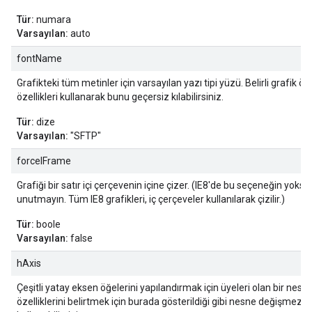
Tür:
numara
Varsayılan:
auto
fontName
Grafikteki tüm metinler için varsayılan yazı tipi yüzü. Belirli grafik öğ
özellikleri kullanarak bunu geçersiz kılabilirsiniz.
Tür:
dize
Varsayılan:
"SFTP"
forceIFrame
Grafiği bir satır içi çerçevenin içine çizer. (IE8'de bu seçeneğin yoksay
unutmayın. Tüm IE8 grafikleri, iç çerçeveler kullanılarak çizilir.)
Tür:
boole
Varsayılan:
false
hAxis
Çeşitli yatay eksen öğelerini yapılandırmak için üyeleri olan bir nes
özelliklerini belirtmek için burada gösterildiği gibi nesne değişmez 