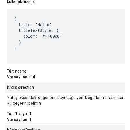
kullanabilirsiniz:
{

  title: 'Hello',

  titleTextStyle: {

    color: '#FF0000'

  }

}

Tür:
nesne
Varsayılan:
null
hAxis.direction
Yatay eksendeki değerlerin büyüdüğü yön. Değerlerin sırasını tersin
-1
değerini belirtin.
Tür:
1 veya -1
Varsayılan:
1