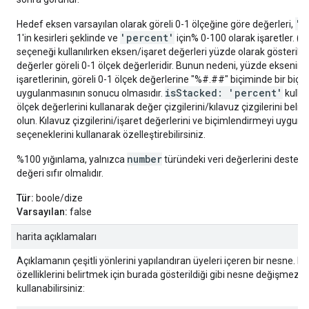
'r
Hedef eksen varsayılan olarak göreli 0-1 ölçeğine göre değerleri,
'percent'
1'in kesirleri şeklinde ve
için% 0-100 olarak işaretler. (
N
seçeneği kullanılırken eksen/işaret değerleri yüzde olarak gösterilir
değerler göreli 0-1 ölçek değerleridir. Bunun nedeni, yüzde eksenin
işaretlerinin, göreli 0-1 ölçek değerlerine "%#.##" biçiminde bir biçi
isStacked: 'percent'
uygulanmasının sonucu olmasıdır.
kullan
ölçek değerlerini kullanarak değer çizgilerini/kılavuz çizgilerini belir
olun. Kılavuz çizgilerini/işaret değerlerini ve biçimlendirmeyi uygun
seçeneklerini kullanarak özelleştirebilirsiniz.
number
%100 yığınlama, yalnızca
türündeki veri değerlerini destekl
değeri sıfır olmalıdır.
Tür:
boole/dize
Varsayılan:
false
harita açıklamaları
Açıklamanın çeşitli yönlerini yapılandıran üyeleri içeren bir nesne. 
özelliklerini belirtmek için burada gösterildiği gibi nesne değişmez 
kullanabilirsiniz: