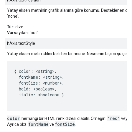
hAxis.textPosition
Yatay eksen metninin grafik alanına göre konumu. Desteklenen değerle
'none'.
Tür:
dize
Varsayılan:
'out'
hAxis.textStyle
Yatay eksen metin stilini belirten bir nesne. Nesnenin biçimi şu şekil
{ color: <string>,

  fontName: <string>,

  fontSize: <number>,

  bold: <boolean>,

  italic: <boolean> }

color
'red'
, herhangi bir HTML renk dizesi olabilir. Örneğin:
veya
fontName
fontSize
Ayrıca bkz.
ve
.