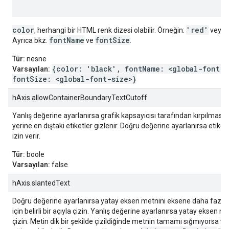
color
'red'
, herhangi bir HTML renk dizesi olabilir. Örneğin:
veya
fontName
fontSize
Ayrıca bkz.
ve
.
Tür:
nesne
{color: 'black', fontName: <global-font-n
Varsayılan:
fontSize: <global-font-size>}
hAxis.allowContainerBoundaryTextCutoff
Yanlış değerine ayarlanırsa grafik kapsayıcısı tarafından kırpılması
yerine en dıştaki etiketler gizlenir. Doğru değerine ayarlanırsa etiket
izin verir.
Tür:
boole
Varsayılan:
false
hAxis.slantedText
Doğru değerine ayarlanırsa yatay eksen metnini eksene daha fazla
için belirli bir açıyla çizin. Yanlış değerine ayarlanırsa yatay eksen m
çizin. Metin dik bir şekilde çizildiğinde metnin tamamı sığmıyorsa va