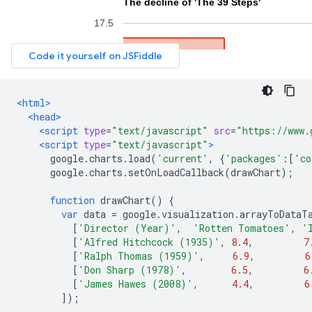
<html>
<head>
<script
type
=
"text/javascript"
src
=
"https://www.
<script
type
=
"text/javascript"
>
      google
.
charts
.
load
(
'current'
,
{
'packages'
:[
'co
      google
.
charts
.
setOnLoadCallback
(
drawChart
);
function
 drawChart
()
{
var
 data 
=
 google
.
visualization
.
arrayToDataT
[
'Director (Year)'
,
'Rotten Tomatoes'
,
'
[
'Alfred Hitchcock (1935)'
,
8.4
,
7
[
'Ralph Thomas (1959)'
,
6.9
,
6
[
'Don Sharp (1978)'
,
6.5
,
6
[
'James Hawes (2008)'
,
4.4
,
6
]);