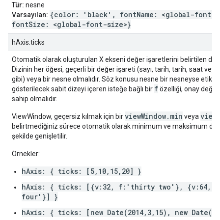
Tür:
nesne
{color: 'black', fontName: <global-font-n
Varsayılan:
fontSize: <global-font-size>}
hAxis.ticks
Otomatik olarak oluşturulan X ekseni değer işaretlerini belirtilen diziy
Dizinin her öğesi, geçerli bir değer işareti (sayı, tarih, tarih, saat ve
gibi) veya bir nesne olmalıdır. Söz konusu nesne bir nesneyse etiket
f
gösterilecek sabit dizeyi içeren isteğe bağlı bir
özelliği, onay değeri
sahip olmalıdır.
viewWindow.min
view
ViewWindow, geçersiz kılmak için bir
veya
belirtmediğiniz sürece otomatik olarak minimum ve maksimum değe
şekilde genişletilir.
Örnekler:
hAxis: { ticks: [5,10,15,20] }
hAxis: { ticks: [{v:32, f:'thirty two'}, {v:64, f
four'}] }
hAxis: { ticks: [new Date(2014,3,15), new Date(20