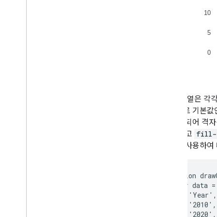
처음 두 열은 각
았으므로 기본값인 
가 사용되어 격자
를 그리고
fill-
추가로 사용하여
   function draw
      var data =
        ['Year',
        ['2010',
        ['2020',