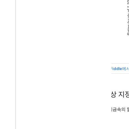
조직도
원형 차트
Sankey 다이어그램
분산형 차트
계단식 영역 차트
표 차트
타임라인
트리 맵 차트
추세선
Vega
Chart
폭포 차트
단어 수형도
기타 예
열 색상 지
차트를 그리는 방법
소개
4가지 귀금속의 
차트
.
draw(
)
차트 래퍼
상호작용 추가