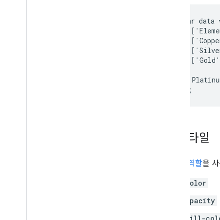
       var data 
         ['Eleme
         ['Coppe
         ['Silve
         ['Gold'
       ['Platinu
열 스타일
스타일 역할
을 사
color
opacity
fill-col