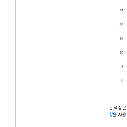
차트와 함께 스프레드시트를 사용하는 방법
PNG 인쇄 방법
고급 사용
차트를 맞춤설정하는 방법
축 옵션
새 차트 유형을 만드는 방법
십자선
형식 지정 도구
노선
오버레이
포인트
도움말
개발 도구
차트와 상호작용
위의 모든 색상은
이벤트
타일 역할
을 사용
애니메이션
컨트롤 및 대시보드