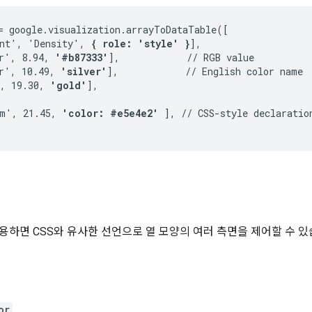
= google.visualization.arrayToDataTable([

nt', 'Density', 
{ role: 'style' }
],

r', 8.94, 
'#b87333'
],            // RGB value

r', 10.49, 
'silver'
],            // English color name

, 19.30, 
'gold'
],

m', 21.45, 
'color: #e5e4e2'
 ], // CSS-style declaration
용하면 CSS와 유사한 선언으로 열 모양의 여러 측면을 제어할 수 있
or