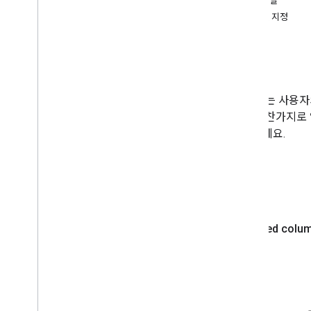
열 스타일
차트 갤러리
열 라벨 지정
주석 차트
영역 차트
개요
막대 그래프
풍선형 차트
캘린더 차트
열 차트
는 사용자
원통형 차트
트와 마찬가지로 
열 차트
참고하세요.
콤보 차트
차이점 차트
도넛 차트
예
간트 차트
게이지 차트
지역 차트
히스토그램
간격
선 차트
지도