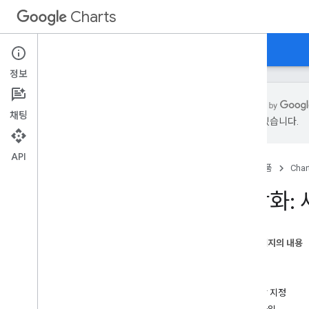
Charts
홈
가이드
참고자료
지원
정보
채팅
있을 수 있습니다.
개요
API
홈
제품
Char
차트
,
안녕하세요
.
빠른 시작
시각화: 
차트 라이브러리 로드
데이터 준비
차트 맞춤설정
이 페이지의 내용
차트 그리기
개요
여러 차트 그리기
예
열 색상 지정
차트 유형