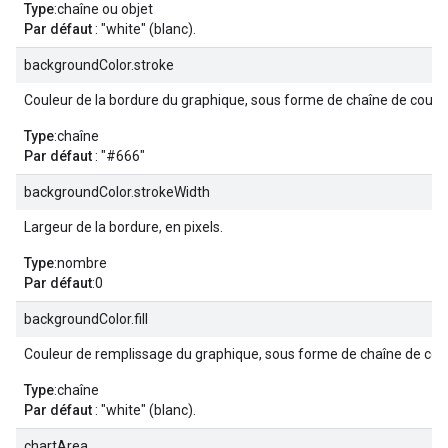
Type
:chaîne ou objet
Par défaut
: "white" (blanc).
backgroundColor.stroke
Couleur de la bordure du graphique, sous forme de chaîne de coule
Type
:chaîne
Par défaut
: "#666"
backgroundColor.strokeWidth
Largeur de la bordure, en pixels.
Type
:nombre
Par défaut
:0
backgroundColor.fill
Couleur de remplissage du graphique, sous forme de chaîne de cou
Type
:chaîne
Par défaut
: "white" (blanc).
chartArea