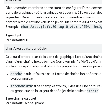
Objet avec des membres permettant de configurer l'emplacement et 
zone de graphique (où le graphique est dessiné, à l'exception des a
légendes). Deux formats sont acceptés: un nombre ou un nombre su
nombre simple est une valeur en pixels. Un nombre suivi de % est 
chartArea:{left:20,top:0,width:'50%',heigh
Exemple :
Type
:objet
Par défaut
:null
chartArea.backgroundColor
Couleur d'arrière-plan de la zone de graphique Lorsqu'une chaîne est 
s'agir d'une chaîne hexadécimale (par exemple, "#fdc") ou d'un no
anglais. Lorsqu'un objet est utilisé, les propriétés suivantes peuvent
stroke
: couleur fournie sous forme de chaîne hexadécimale o
couleur anglais.
strokeWidth
: si ce champ est fourni, il dessine une bordure au
stroke
du graphique de la largeur donnée (et de la couleur
).
Type
:chaîne ou objet
Par défaut
: "white" (blanc).