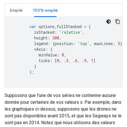
Empilé
100% empilé
var
 options_fullStacked 
=
{
          isStacked
:
'relative'
,
          height
:
300
,
          legend
:
{
position
:
'top'
,
 maxLines
:
3
},
          vAxis
:
{
            minValue
:
0
,
            ticks
:
[
0
,
.
3
,
.
6
,
.
9
,
1
]
}
};
Supposons que l'une de vos séries ne contienne aucune
donnée pour certaines de vos valeurs x. Par exemple, dans
les graphiques ci-dessus, supposons que les drones ne
sont pas disponibles avant 2015, et que les Segways ne le
sont pas en 2014. Notez que nous utilisons des valeurs