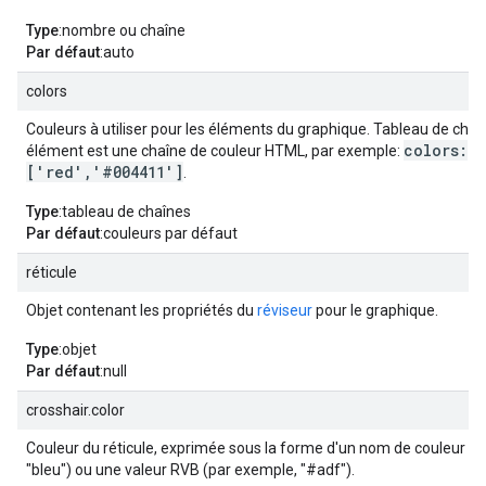
Type
:nombre ou chaîne
Par défaut
:auto
colors
Couleurs à utiliser pour les éléments du graphique. Tableau de cha
colors:
élément est une chaîne de couleur HTML, par exemple:
['red','#004411']
.
Type
:tableau de chaînes
Par défaut
:couleurs par défaut
réticule
Objet contenant les propriétés du
réviseur
pour le graphique.
Type
:objet
Par défaut
:null
crosshair.color
Couleur du réticule, exprimée sous la forme d'un nom de couleur (
"bleu") ou une valeur RVB (par exemple, "#adf").