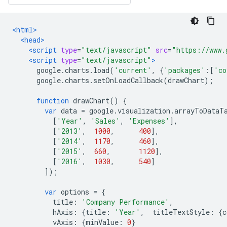
<html>
<head>
<script
type
=
"text/javascript"
src
=
"https://www.
<script
type
=
"text/javascript"
>
      google
.
charts
.
load
(
'current'
,
{
'packages'
:[
'co
      google
.
charts
.
setOnLoadCallback
(
drawChart
);
function
 drawChart
()
{
var
 data 
=
 google
.
visualization
.
arrayToDataT
[
'Year'
,
'Sales'
,
'Expenses'
],
[
'2013'
,
1000
,
400
],
[
'2014'
,
1170
,
460
],
[
'2015'
,
660
,
1120
],
[
'2016'
,
1030
,
540
]
]);
var
 options 
=
{
          title
:
'Company Performance'
,
          hAxis
:
{
title
:
'Year'
,
  titleTextStyle
:
{
c
          vAxis
:
{
minValue
:
0
}