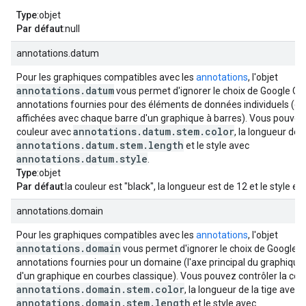
Type
:objet
Par défaut
:null
annotations.datum
Pour les graphiques compatibles avec les
annotations
, l'objet
annotations.datum
vous permet d'ignorer le choix de Google Cha
annotations fournies pour des éléments de données individuels (c
affichées avec chaque barre d'un graphique à barres). Vous pouvez 
annotations.datum.stem.color
couleur avec
, la longueur de l
annotations.datum.stem.length
et le style avec
annotations.datum.style
.
Type
:objet
Par défaut
:la couleur est "black", la longueur est de 12 et le style est
annotations.domain
Pour les graphiques compatibles avec les
annotations
, l'objet
annotations.domain
vous permet d'ignorer le choix de Google C
annotations fournies pour un domaine (l'axe principal du graphique
d'un graphique en courbes classique). Vous pouvez contrôler la cou
annotations.domain.stem.color
, la longueur de la tige avec
annotations.domain.stem.length
et le style avec