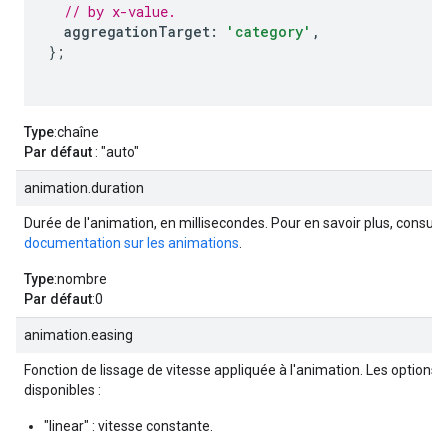
// by x-value.
aggregationTarget
:
'category'
,
};
Type
:chaîne
Par défaut
: "auto"
animation.duration
Durée de l'animation, en millisecondes. Pour en savoir plus, consulte
documentation sur les animations
.
Type
:nombre
Par défaut
:0
animation.easing
Fonction de lissage de vitesse appliquée à l'animation. Les options 
disponibles :
"linear" : vitesse constante.