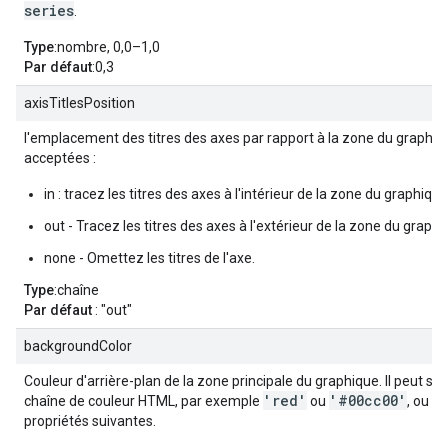
series
.
Type
:nombre, 0,0–1,0
Par défaut
:0,3
axisTitlesPosition
l'emplacement des titres des axes par rapport à la zone du graphiqu
acceptées :
in : tracez les titres des axes à l'intérieur de la zone du graphique
out - Tracez les titres des axes à l'extérieur de la zone du graphi
none - Omettez les titres de l'axe.
Type
:chaîne
Par défaut
: "out"
backgroundColor
Couleur d'arrière-plan de la zone principale du graphique. Il peut s'a
'red'
'#00cc00'
chaîne de couleur HTML, par exemple
ou
, ou d
propriétés suivantes.