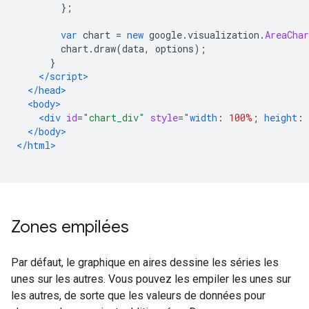
};
var
 chart 
=
new
 google
.
visualization
.
AreaChar
        chart
.
draw
(
data
,
 options
);
}
</script>
</head>
<body>
<div
id
=
"chart_div"
style
=
"
width
:
100%
;
height
:
</body>
</html>
Zones empilées
Par défaut, le graphique en aires dessine les séries les
unes sur les autres. Vous pouvez les empiler les unes sur
les autres, de sorte que les valeurs de données pour