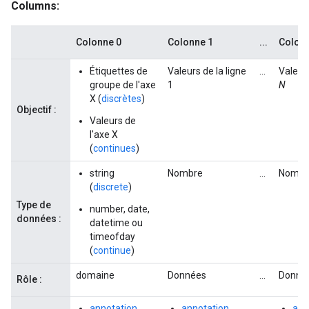
Columns:
Colonne 0
Colonne 1
...
Colon
Étiquettes de
Valeurs de la ligne
...
Valeurs
groupe de l'axe
1
N
X (
discrètes
)
Objectif :
Valeurs de
l'axe X
(
continues
)
string
Nombre
...
Nombr
(
discrete
)
Type de
number, date,
données :
datetime ou
timeofday
(
continue
)
domaine
Données
...
Donné
Rôle :
annotation
annotation
...
ann