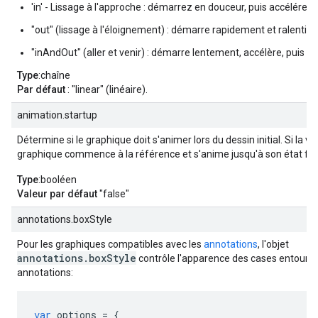
'in' - Lissage à l'approche : démarrez en douceur, puis accélérez.
"out" (lissage à l'éloignement) : démarre rapidement et ralentit.
"inAndOut" (aller et venir) : démarre lentement, accélère, puis ral
Type
:chaîne
Par défaut
: "linear" (linéaire).
animation.startup
Détermine si le graphique doit s'animer lors du dessin initial. Si la va
graphique commence à la référence et s'anime jusqu'à son état fina
Type
:booléen
Valeur par défaut
"false"
annotations.boxStyle
Pour les graphiques compatibles avec les
annotations
, l'objet
annotations.boxStyle
contrôle l'apparence des cases entouran
annotations:
var
 options 
=
{