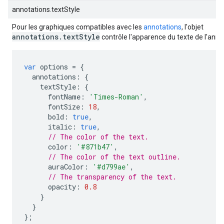
annotations.textStyle
Pour les graphiques compatibles avec les
annotations
, l'objet
annotations.textStyle
contrôle l'apparence du texte de l'anno
var
 options 
=
{
  annotations
:
{
    textStyle
:
{
      fontName
:
'Times-Roman'
,
      fontSize
:
18
,
      bold
:
true
,
      italic
:
true
,
// The color of the text.
      color
:
'#871b47'
,
// The color of the text outline.
      auraColor
:
'#d799ae'
,
// The transparency of the text.
      opacity
:
0.8
}
}
};