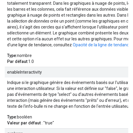
totalement transparent. Dans les graphiques à nuage de points, le
les barres et les colonnes, cela fait référence aux données visibles: 
graphique à nuage de points et rectangles dans les autres. Dans le
la
sélection de données
crée un point (comme les graphiques en cou
aires), il s'agit des cercles qui s'affichent lorsque l'utilisateur point
sélectionne un élément. Le graphique combiné présente les deux 
et cette option n'a aucun effet sur les autres graphiques. Pour modif
d'une ligne de tendance, consultez
Opacité de la ligne de tendance
.
Type
:nombre
Par défaut
:1.0
enableInteractivity
Indique si le graphique génère des événements basés sur l'utilisateu
une interaction utilisateur. Si la valeur est définie sur "false", le gr
pas d'événements de type "select" ou d'autres événements basés 
interaction (mais
génère
des événements "prêts" ou d'erreur), et n'a
texte de l'info-bulle ni ne change en fonction de l'entrée utilisateur.
Type
:booléen
Valeur par défaut
: "true"