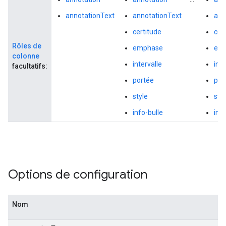
annotationText
annotationText
ann
certitude
cer
Rôles de
emphase
em
colonne
intervalle
inte
facultatifs:
portée
por
style
styl
info-bulle
info
Options de configuration
Nom