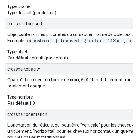
Type
:chaîne
Type
:default (par défaut)
crosshair.focused
Objet contenant les propriétés du curseur en forme de cible lors de 
crosshair: { focused: { color: '#3bc', opac
Exemple :
Type
:objet
Par défaut
:default (par défaut)
crosshair.opacity
0.0
Opacité du curseur en forme de croix,
étant totalement transp
totalement opaque.
Type
:nombre
Par défaut
:1.0
crosshair.orientation
L'orientation du réticule, qui peut être "verticale" pour les cheveux v
uniquement, "horizontal" pour les cheveux horizontaux uniquement
pour les cheveux traditionnels.