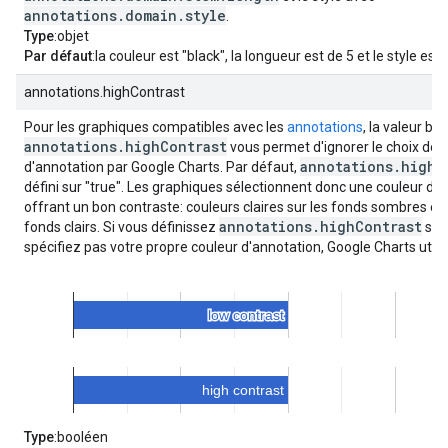
annotations.domain.style
.
Type
:objet
Par défaut
:la couleur est "black", la longueur est de 5 et le style est 
annotations.highContrast
Pour les graphiques compatibles avec les
annotations
, la valeur b
annotations.highContrast
vous permet d'ignorer le choix de l
annotations.highC
d'annotation par Google Charts. Par défaut,
défini sur "true". Les graphiques sélectionnent donc une couleur d'
offrant un bon contraste: couleurs claires sur les fonds sombres et
annotations.highContrast
fonds clairs. Si vous définissez
sur 
spécifiez pas votre propre couleur d'annotation, Google Charts utilis
série par défaut pour l'annotation:
Type
:booléen