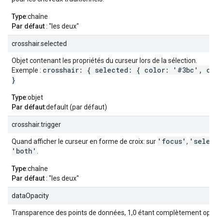
Type
:chaîne
Par défaut
: "les deux"
crosshair.selected
Objet contenant les propriétés du curseur lors de la sélection.
crosshair: { selected: { color: '#3bc', op
Exemple :
}
Type
:objet
Par défaut
:default (par défaut)
crosshair.trigger
'focus'
'selec
Quand afficher le curseur en forme de croix: sur
,
'both'
.
Type
:chaîne
Par défaut
: "les deux"
dataOpacity
Transparence des points de données, 1,0 étant complètement opaq