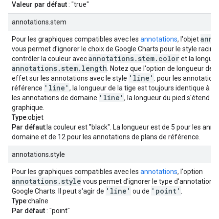
Valeur par défaut
: "true"
annotations.stem
anno
Pour les graphiques compatibles avec les
annotations
, l'objet
vous permet d'ignorer le choix de Google Charts pour le style racin
annotations.stem.color
contrôler la couleur avec
et la longueu
annotations.stem.length
. Notez que l'option de longueur de l
'line'
effet sur les annotations avec le style
: pour les annotation
'line'
référence
, la longueur de la tige est toujours identique à ce
'line'
les annotations de domaine
, la longueur du pied s'étend s
graphique.
Type
:objet
Par défaut
:la couleur est "black". La longueur est de 5 pour les ann
domaine et de 12 pour les annotations de plans de référence.
annotations.style
Pour les graphiques compatibles avec les
annotations
, l'option
annotations.style
vous permet d'ignorer le type d'annotation c
'line'
'point'
Google Charts. Il peut s'agir de
ou de
.
Type
:chaîne
Par défaut
: "point"