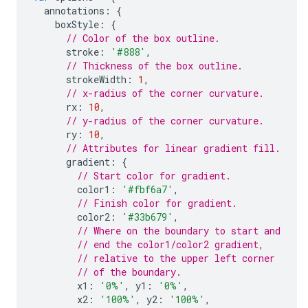
  annotations
:
{
    boxStyle
:
{
// Color of the box outline.
      stroke
:
'#888'
,
// Thickness of the box outline.
      strokeWidth
:
1
,
// x-radius of the corner curvature.
      rx
:
10
,
// y-radius of the corner curvature.
      ry
:
10
,
// Attributes for linear gradient fill.
      gradient
:
{
// Start color for gradient.
        color1
:
'#fbf6a7'
,
// Finish color for gradient.
        color2
:
'#33b679'
,
// Where on the boundary to start and
// end the color1/color2 gradient,
// relative to the upper left corner
// of the boundary.
        x1
:
'0%'
,
 y1
:
'0%'
,
        x2
:
'100%'
,
 y2
:
'100%'
,