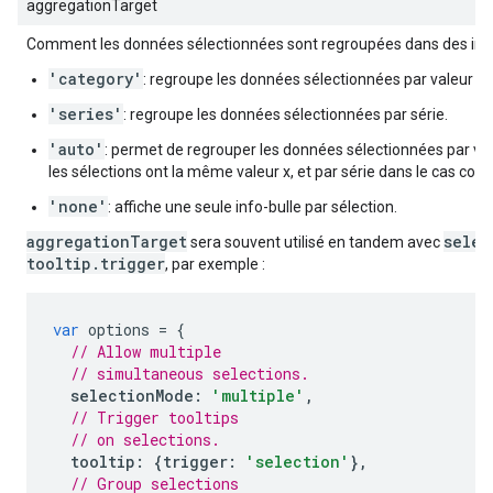
aggregationTarget
Comment les données sélectionnées sont regroupées dans des info
'category'
: regroupe les données sélectionnées par valeur x.
'series'
: regroupe les données sélectionnées par série.
'auto'
: permet de regrouper les données sélectionnées par vale
les sélections ont la même valeur x, et par série dans le cas contr
'none'
: affiche une seule info-bulle par sélection.
aggregationTarget
selec
sera souvent utilisé en tandem avec
tooltip.trigger
, par exemple :
var
 options 
=
{
// Allow multiple
// simultaneous selections.
selectionMode
:
'multiple'
,
// Trigger tooltips
// on selections.
tooltip
:
{
trigger
:
'selection'
},
// Group selections