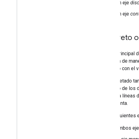
Un eje
disc
Cómo usar hojas de cálculo con
gráficos
Un eje
con
Cómo imprimir archivos PNG
Uso avanzado
Discreto o
Cómo personalizar los gráficos
Opciones de eje
Cómo crear un tipo de gráfico nuevo
El eje principal
De mira
separan de maner
Formateadores
acuerdo con el v
Líneas
El etiquetado ta
Superposiciones
dominio de los d
Puntos
muestra líneas d
Cuadros de información
representa.
Herramientas de desarrollo
Los siguientes 
Interactúa con los gráficos
Eventos
Ambos ejes
Animación