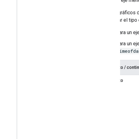
El eje meno
Controles y paneles de control
Barras de herramientas
En los gráficos 
Editor de gráficos
controlar el tipo 
Para un ej
Datos del gráfico
Tablas de datos y vistas de datos
Para un ej
Funciones de datos
timeofda
Fechas
Cómo conectar tu base de datos
Discreto / conti
Transfiera datos de gráficos de otras
fuentes
Discreto
Transfiera datos desde Hojas de
cálculo de Google
Cómo implementar un nuevo tipo de
fuente de datos