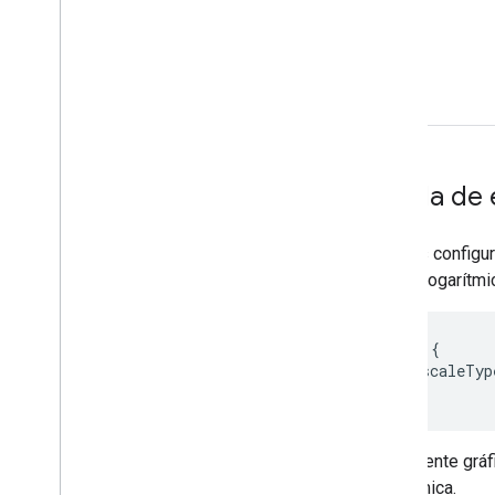
Escala de 
Puedes configura
escala logarítmi
  vAxis: {

        scaleTyp
El siguiente grá
logarítmica.