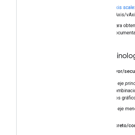
Organigramas
Axis scale
Gráficos circulares
hAxis/vAxi
Diagramas de Sankey
Diagramas de dispersión
Para obten
Gráficos de áreas escalonados
documentac
Tablas
Cronogramas
Gráficos de árbol
Terminolo
Líneas de tendencia
Vega
Chart
Eje mayor
/
secu
Gráficos de cascada
Árboles de palabras
El eje
prin
Varios ejemplos
combinacio
Los gráfico
Cómo dibujar gráficos
El eje
men
Introducción
chart
.
draw(
)
Wrapper
Eje discreto
/
co
Agregar interactividad