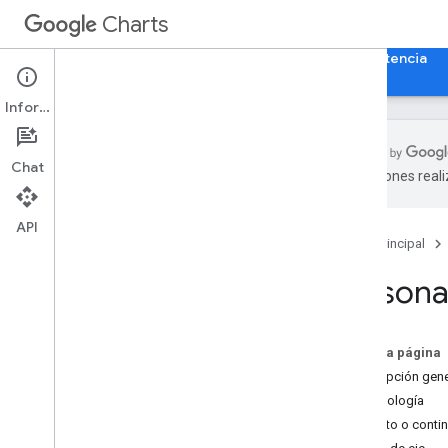
Charts
Página principal
Guías
Referencia
Asistencia
Información
Chat
traducciones real
Descripción general
API
Página principal
Hola
,
Charts!
Guía de inicio rápido
Personal
Carga la biblioteca de gráficos
Prepara los datos
Cómo personalizar el gráfico
En esta página
Cómo dibujar el gráfico
Descripción gene
Cómo dibujar varios gráficos
Terminología
Discreto o conti
Tipos de gráficos