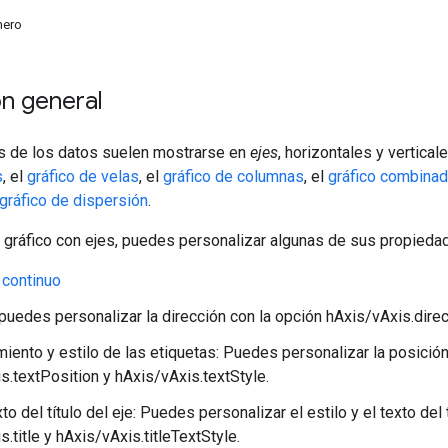
mero
n general
 de los datos suelen mostrarse en
ejes
, horizontales y vertical
s
, el
gráfico de velas
, el
gráfico de columnas
, el
gráfico combina
gráfico de dispersión
.
 gráfico con ejes, puedes personalizar algunas de sus propieda
 continuo
 puedes personalizar la dirección con la opción hAxis/vAxis.direc
iento y estilo de las etiquetas: Puedes personalizar la posición
s.textPosition y hAxis/vAxis.textStyle.
xto del título del eje: Puedes personalizar el estilo y el texto del
.title y hAxis/vAxis.titleTextStyle.