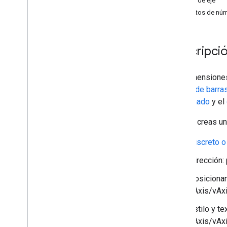
Escala de eje
Galería de gráficos
Formatos de nú
Gráficos de anotaciones
Gráficos de áreas
Gráficos de barras
Descripció
Diagramas de burbujas
Gráficos de Calendario
Las dimensiones
Gráficos de velas
gráfico de barra
Gráficos de columnas
escalonado
y el
Gráficos combinados
Gráficos de diferencias
Cuando creas un
Gráficos de anillo
Discreto o
Gráficos de Gantt
Gráficos de indicadores
Dirección:
Diagramas geográficos
Posicionam
Histogramas
hAxis/vAxi
Intervalos
Gráficos de líneas
Estilo y te
Maps
hAxis/vAxis