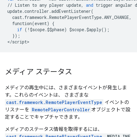
//
Listen
to
any
player
update
,
and
trigger
angular
update
.
controller
.
addEventListener
(
cast
.
framework
.
RemotePlayerEventType
.
ANY_CHANGE
,
function
(
event
)
{
if
(
!$
scope
.$$
phase
)
$
scope
.$
apply
();
});
<
/
script
>
メディア ステータス
メディアの再生中には、さまざまなイベントが発生しま
す。これらのイベントは、 さまざまな
cast.framework.RemotePlayerEventType
イベントの
リスナーを
RemotePlayerController
オブジェクトで設
定することでキャプチャできます。
メディアのステータス情報を取得するには、
cast.framework.RemotePlayerEventType
.MEDIA_INF