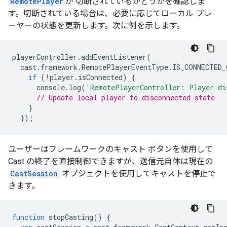
RemotePlayer
が 切断されているかどうかを確認しま
す。切断されている場合は、必要に応じてローカル プレ
ーヤーの状態を更新します。次に例を示します。
playerController
.
addEventListener
(
cast
.
framework
.
RemotePlayerEventType
.
IS_CONNECTED_
if
(
!
player
.
isConnected
)
{
console
.
log
(
'RemotePlayerController: Player di
// Update local player to disconnected state
}
});
ユーザーはフレームワークのキャスト ボタンを使用して
Cast の終了を直接制御できますが、送信元自体は現在の
CastSession
オブジェクトを使用してキャストを停止で
きます。
function
stopCasting
()
{