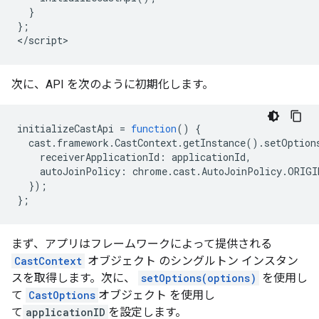
}
};
<
/script
次に、API を次のように初期化します。
initializeCastApi
=
function
()
{
cast
.
framework
.
CastContext
.
getInstance
().
setOption
receiverApplicationId
:
applicationId
,
autoJoinPolicy
:
chrome
.
cast
.
AutoJoinPolicy
.
ORIGI
});
};
まず、アプリはフレームワークによって提供される
CastContext
オブジェクト のシングルトン インスタン
スを取得します。次に、
setOptions(options)
を使用し
て
CastOptions
オブジェクト を使用し
て
applicationID
を設定します。