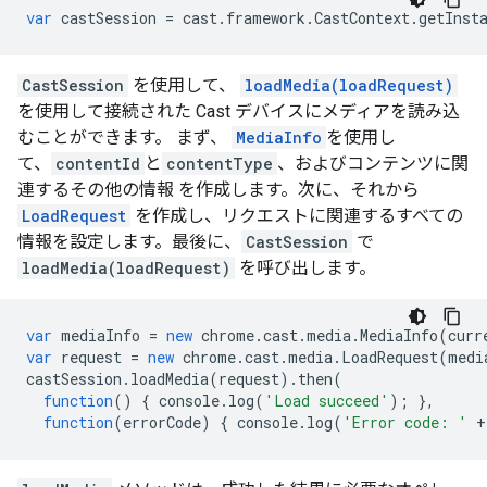
var
castSession
=
cast
.
framework
.
CastContext
.
getInst
CastSession
を使用して、
loadMedia(loadRequest)
を使用して接続された Cast デバイスにメディアを読み込
むことができます。 まず、
MediaInfo
を使用し
て、
contentId
と
contentType
、およびコンテンツに関
連するその他の情報 を作成します。次に、それから
LoadRequest
を作成し、リクエストに関連するすべての
情報を設定します。最後に、
CastSession
で
loadMedia(loadRequest)
を呼び出します。
var
mediaInfo
=
new
chrome
.
cast
.
media
.
MediaInfo
(
curr
var
request
=
new
chrome
.
cast
.
media
.
LoadRequest
(
medi
castSession
.
loadMedia
(
request
).
then
(
function
()
{
console
.
log
(
'Load succeed'
);
},
function
(
errorCode
)
{
console
.
log
(
'Error code: '
+