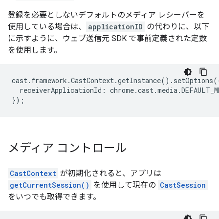
登録を必要としないデフォルトのメディア レシーバーを
使用している場合は、
applicationID
の代わりに、以下
に示すように、ウェブ送信元 SDK で事前定義された定数
を使用します。
cast
.
framework
.
CastContext
.
getInstance
().
setOptions
(
receiverApplicationId
:
chrome
.
cast
.
media
.
DEFAULT_M
});
メディア コントロール
CastContext
が初期化されると、アプリは
getCurrentSession()
を使用して現在の
CastSession
をいつでも取得できます。