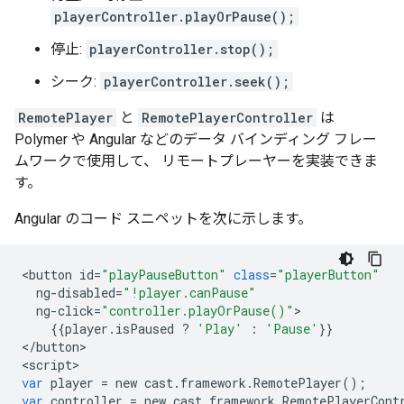
playerController.playOrPause();
停止:
playerController.stop();
シーク:
playerController.seek();
RemotePlayer
と
RemotePlayerController
は
Polymer や Angular などのデータ バインディング フレー
ムワークで使用して、 リモートプレーヤーを実装できま
す。
Angular のコード スニペットを次に示します。
<
button
id
=
"playPauseButton"
class
=
"playerButton"
ng
-
disabled
=
"!player.canPause"
ng
-
click
=
"controller.playOrPause()"
{{
player
.
isPaused
?
'Play'
:
'Pause'
}}

<
/
button
>

<
script
var
player
=
new
cast
.
framework
.
RemotePlayer
();
var
controller
=
new
cast
.
framework
.
RemotePlayerCont