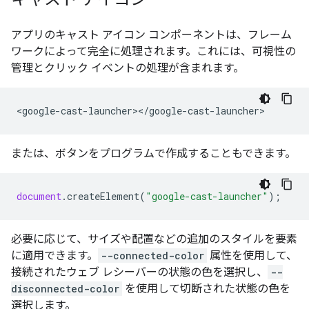
アプリのキャスト アイコン コンポーネントは、フレーム
ワークによって完全に処理されます。これには、可視性の
管理とクリック イベントの処理が含まれます。
<
google
-
cast
-
launcher
><
/
google
-
cast
-
launcher
または、ボタンをプログラムで作成することもできます。
document
.
createElement
(
"google-cast-launcher"
);
必要に応じて、サイズや配置などの追加のスタイルを要素
に適用できます。
--connected-color
属性を使用して、
接続されたウェブ レシーバーの状態の色を選択し、
--
disconnected-color
を使用して切断された状態の色を
選択します。