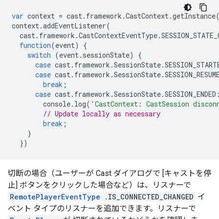
var
context
=
cast
.
framework
.
CastContext
.
getInstance
context
.
addEventListener
(
cast
.
framework
.
CastContextEventType
.
SESSION_STATE_
function
(
event
)
{
switch
(
event
.
sessionState
)
{
case
cast
.
framework
.
SessionState
.
SESSION_START
case
cast
.
framework
.
SessionState
.
SESSION_RESUM
break
;
case
cast
.
framework
.
SessionState
.
SESSION_ENDED
console
.
log
(
'CastContext: CastSession discon
// Update locally as necessary
break
;
}
})
切断の場合（ユーザーが Cast ダイアログで [キャストを停
止] ボタンをクリックした場合など）は、リスナーで
RemotePlayerEventType
.IS_CONNECTED_CHANGED
イ
ベント タイプのリスナーを追加できます。リスナーで