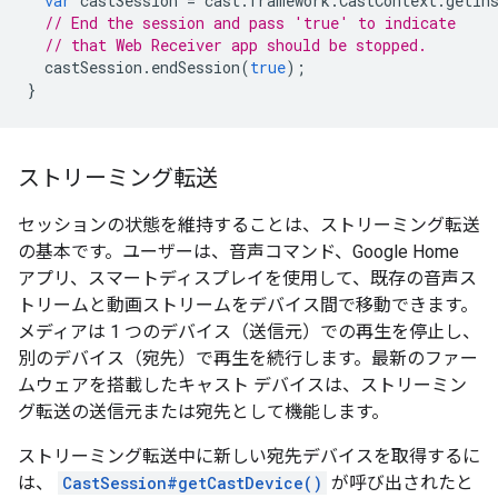
var
castSession
=
cast
.
framework
.
CastContext
.
getIn
// End the session and pass 'true' to indicate
// that Web Receiver app should be stopped.
castSession
.
endSession
(
true
);
}
ストリーミング転送
セッションの状態を維持することは、ストリーミング転送
の基本です。ユーザーは、音声コマンド、Google Home
アプリ、スマートディスプレイを使用して、既存の音声ス
トリームと動画ストリームをデバイス間で移動できます。
メディアは 1 つのデバイス（送信元）での再生を停止し、
別のデバイス（宛先）で再生を続行します。最新のファー
ムウェアを搭載したキャスト デバイスは、ストリーミン
グ転送の送信元または宛先として機能します。
ストリーミング転送中に新しい宛先デバイスを取得するに
は、
CastSession#getCastDevice()
が呼び出されたと