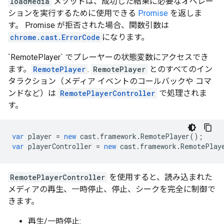
loadMedia
メソッドは、成功した結果に必要なオペレー
ションを実行するために使用できる
Promise
を返しま
す。 Promise が拒否された場合、関数引数は
chrome.cast.ErrorCode
になります。
`RemotePlayer` でプレーヤーの状態変数にアクセスでき
ます。
RemotePlayer
.
RemotePlayer
とのすべてのイン
タラクション（メディア イベントのコールバックや コマ
ンドなど）は
RemotePlayerController
で処理されま
す。
var
player
=
new
cast
.
framework
.
RemotePlayer
();
var
playerController
=
new
cast
.
framework
.
RemotePlay
RemotePlayerController
を使用すると、読み込まれた
メディアの再生、一時停止、停止、シークを完全に制御で
きます。
再生/一時停止: