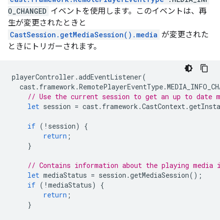
O_CHANGED
イベントを使用します。このイベントは、再
生が変更されたときと
CastSession.getMediaSession().media
が変更された
ときにトリガーされます。
playerController
.
addEventListener
(
cast
.
framework
.
RemotePlayerEventType
.
MEDIA_INFO_CH
// Use the current session to get an up to date 
let
session
=
cast
.
framework
.
CastContext
.
getInst
if
(
!
session
)
{
return
;
}
// Contains information about the playing media 
let
mediaStatus
=
session
.
getMediaSession
();
if
(
!
mediaStatus
)
{
return
;
}