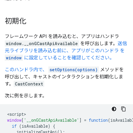
初期化
フレームワーク API を読み込むと、アプリはハンドラ
window.__onGCastApiAvailable
を呼び出します。
送信
元ライブラリを読み込む前に、アプリがこのハンドラ を
window
に設定していることを確認してください。
このハンドラ内で、
setOptions(options)
メソッドを
呼び出して、キャストのインタラクションを初期化しま
す。
CastContext
次に例を示します。
<
script
window
[
'__onGCastApiAvailable'
]
=
function
(
isAvailab
if
(
isAvailable
)
{
initializeCastApi
();