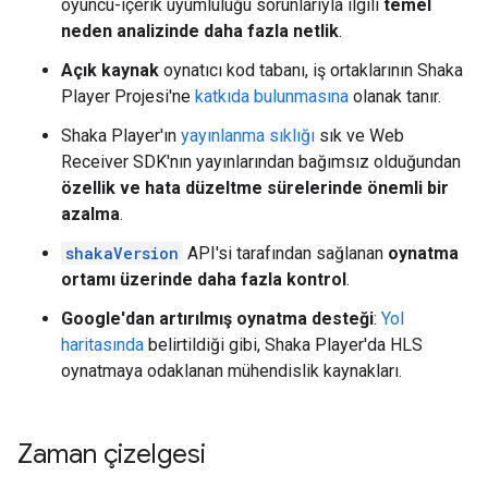
oyuncu-içerik uyumluluğu sorunlarıyla ilgili
temel
neden analizinde daha fazla netlik
.
Açık kaynak
oynatıcı kod tabanı, iş ortaklarının Shaka
Player Projesi'ne
katkıda bulunmasına
olanak tanır.
Shaka Player'ın
yayınlanma sıklığı
sık ve Web
Receiver SDK'nın yayınlarından bağımsız olduğundan
özellik ve hata düzeltme sürelerinde önemli bir
azalma
.
shakaVersion
API'si tarafından sağlanan
oynatma
ortamı üzerinde daha fazla kontrol
.
Google'dan artırılmış oynatma desteği
:
Yol
haritasında
belirtildiği gibi, Shaka Player'da HLS
oynatmaya odaklanan mühendislik kaynakları.
Zaman çizelgesi