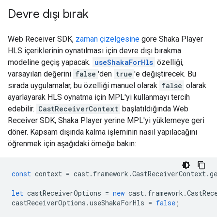
Devre dışı bırak
Web Receiver SDK,
zaman çizelgesine
göre Shaka Player
HLS içeriklerinin oynatılması için devre dışı bırakma
modeline geçiş yapacak.
useShakaForHls
özelliği,
varsayılan değerini
false
'den
true
'e değiştirecek. Bu
sırada uygulamalar, bu özelliği manuel olarak
false
olarak
ayarlayarak HLS oynatma için MPL'yi kullanmayı tercih
edebilir.
CastReceiverContext
başlatıldığında Web
Receiver SDK, Shaka Player yerine MPL'yi yüklemeye geri
döner. Kapsam dışında kalma işleminin nasıl yapılacağını
öğrenmek için aşağıdaki örneğe bakın:
const
context
=
cast
.
framework
.
CastReceiverContext
.
g
let
castReceiverOptions
=
new
cast
.
framework
.
CastRec
castReceiverOptions
.
useShakaForHls
=
false
;