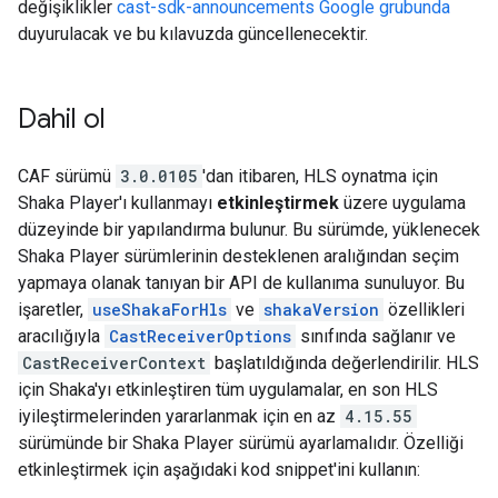
değişiklikler
cast-sdk-announcements Google grubunda
duyurulacak ve bu kılavuzda güncellenecektir.
Dahil ol
CAF sürümü
3.0.0105
'dan itibaren, HLS oynatma için
Shaka Player'ı kullanmayı
etkinleştirmek
üzere uygulama
düzeyinde bir yapılandırma bulunur. Bu sürümde, yüklenecek
Shaka Player sürümlerinin desteklenen aralığından seçim
yapmaya olanak tanıyan bir API de kullanıma sunuluyor. Bu
işaretler,
useShakaForHls
ve
shakaVersion
özellikleri
aracılığıyla
CastReceiverOptions
sınıfında sağlanır ve
CastReceiverContext
başlatıldığında değerlendirilir. HLS
için Shaka'yı etkinleştiren tüm uygulamalar, en son HLS
iyileştirmelerinden yararlanmak için en az
4.15.55
sürümünde bir Shaka Player sürümü ayarlamalıdır. Özelliği
etkinleştirmek için aşağıdaki kod snippet'ini kullanın: