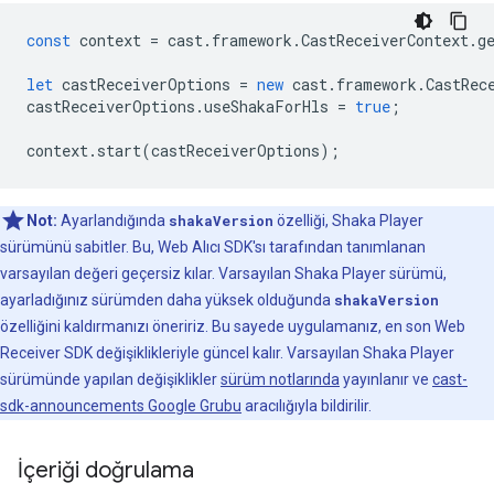
const
context
=
cast
.
framework
.
CastReceiverContext
.
g
let
castReceiverOptions
=
new
cast
.
framework
.
CastRec
castReceiverOptions
.
useShakaForHls
=
true
;
context
.
start
(
castReceiverOptions
);
Not:
Ayarlandığında
shakaVersion
özelliği, Shaka Player
sürümünü sabitler. Bu, Web Alıcı SDK'sı tarafından tanımlanan
varsayılan değeri geçersiz kılar. Varsayılan Shaka Player sürümü,
ayarladığınız sürümden daha yüksek olduğunda
shakaVersion
özelliğini kaldırmanızı öneririz. Bu sayede uygulamanız, en son Web
Receiver SDK değişiklikleriyle güncel kalır. Varsayılan Shaka Player
sürümünde yapılan değişiklikler
sürüm notlarında
yayınlanır ve
cast-
sdk-announcements Google Grubu
aracılığıyla bildirilir.
İçeriği doğrulama