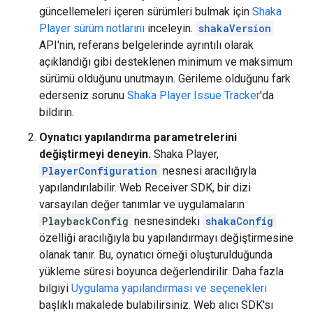
güncellemeleri içeren sürümleri bulmak için
Shaka
Player sürüm notlarını
inceleyin.
shakaVersion
API'nin, referans belgelerinde ayrıntılı olarak
açıklandığı gibi desteklenen minimum ve maksimum
sürümü olduğunu unutmayın. Gerileme olduğunu fark
ederseniz sorunu
Shaka Player Issue Tracker
'da
bildirin.
Oynatıcı yapılandırma parametrelerini
değiştirmeyi deneyin.
Shaka Player,
PlayerConfiguration
nesnesi aracılığıyla
yapılandırılabilir. Web Receiver SDK, bir dizi
varsayılan değer tanımlar ve uygulamaların
PlaybackConfig
nesnesindeki
shakaConfig
özelliği aracılığıyla bu yapılandırmayı değiştirmesine
olanak tanır. Bu, oynatıcı örneği oluşturulduğunda
yükleme süresi boyunca değerlendirilir. Daha fazla
bilgiyi
Uygulama yapılandırması ve seçenekleri
başlıklı makalede bulabilirsiniz. Web alıcı SDK'sı