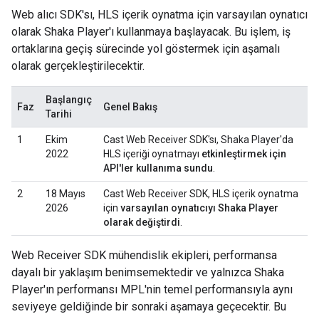
Web alıcı SDK'sı, HLS içerik oynatma için varsayılan oynatıcı
olarak Shaka Player'ı kullanmaya başlayacak. Bu işlem, iş
ortaklarına geçiş sürecinde yol göstermek için aşamalı
olarak gerçekleştirilecektir.
Başlangıç
Faz
Genel Bakış
Tarihi
1
Ekim
Cast Web Receiver SDK'sı, Shaka Player'da
2022
HLS içeriği oynatmayı
etkinleştirmek için
API'ler kullanıma sundu
.
2
18 Mayıs
Cast Web Receiver SDK, HLS içerik oynatma
2026
için
varsayılan oynatıcıyı Shaka Player
olarak değiştirdi
.
Web Receiver SDK mühendislik ekipleri, performansa
dayalı bir yaklaşım benimsemektedir ve yalnızca Shaka
Player'ın performansı MPL'nin temel performansıyla aynı
seviyeye geldiğinde bir sonraki aşamaya geçecektir. Bu