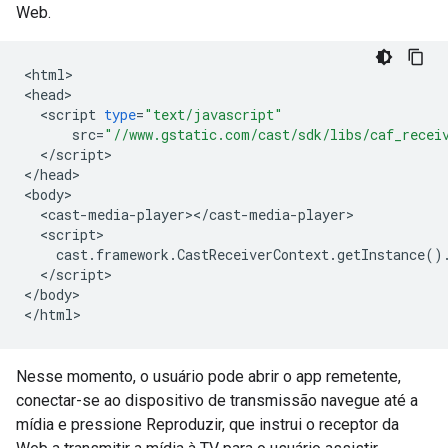
Web.
<
html
>

<
head
<
script
type
=
"text/javascript"
src
=
"//www.gstatic.com/cast/sdk/libs/caf_recei
<
/
script
>

<
/
head
>

<
body
<
cast
-
media
-
player
><
/
cast
-
media
-
player
<
script
cast
.
framework
.
CastReceiverContext
.
getInstance
()
<
/
script
>

<
/
body
>

<
/
html
Nesse momento, o usuário pode abrir o app remetente,
conectar-se ao dispositivo de transmissão navegue até a
mídia e pressione Reproduzir, que instrui o receptor da