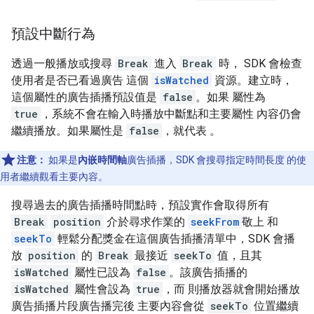
預設中斷行為
透過一般播放或搜尋
Break
進入
Break
時， SDK 會檢查
使用者是否已看過廣告 這個
isWatched
資源。建立時，
這個屬性的廣告插播預設值是
false
。如果 屬性為
true
，系統不會在輸入時播放中斷點和主要屬性 內容仍會
繼續播放。如果屬性是
false
，就代表 。
注意：
如果是
內嵌時間軸
廣告插播，SDK 會搜尋指定時間長度 的使
用者繼續觀看主要內容。
搜尋過去的廣告插播時間點時，預設實作會取得所有
Break
position
介於尋求作業的
seekFrom
敬上 和
seekTo
輕鬆分配獎金在這個廣告插播清單中，SDK 會播
放
position
的
Break
最接近
seekTo
值，且其
isWatched
屬性已設為
false
。該廣告插播的
isWatched
屬性會設為
true
，而 則播放器就會開始播放
廣告插播片段廣告播完後 主要內容會從
seekTo
位置繼續