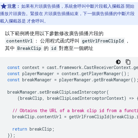
注意：
如果有片頭廣告插播，系統會呼叫中斷片段載入攔截器 開始
播放片頭廣告。緊接在 片頭廣告插播結束，下一個廣告插播的中斷片段
載入攔截器是 才會呼叫。
以下範例將使用以下參數修改廣告插播片段的
contentUrl
： 公用程式函式呼叫
getUrlFromClipId
，
其中
BreakClip
的
id
對應至一個網址
const
context
=
cast
.
framework
.
CastReceiverContext
.
g
const
playerManager
=
context
.
getPlayerManager
();
const
breakManager
=
playerManager
.
getBreakManager
()
breakManager
.
setBreakClipLoadInterceptor
(
(
breakClip
,
breakClipLoadInterceptorContext
)
=
>
// Obtains the URL of a break clip id from a funct
breakClip
.
contentUrl
=
getUrlFromClipId
(
breakClip
.
return
breakClip
;
});