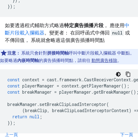
});
});
如要透過程式輔助方式略過
特定廣告插播片段
， 應使用
中
斷片段載入攔截器
。變更者： 在回呼函式中傳回
null
或
不傳回值， 系統就會略過這個廣告插播時間點
注意：
系統只會針對
拼接時間軸
呼叫中斷片段載入攔截器 中斷點。
如要略過
內嵌時間軸
的廣告插播時間點，請前往
動態廣告移除
。
const
context
=
cast
.
framework
.
CastReceiverContext
.
g
const
playerManager
=
context
.
getPlayerManager
();
const
breakManager
=
playerManager
.
getBreakManager
()
breakManager
.
setBreakClipLoadInterceptor
(
(
breakClip
,
breakClipLoadInterceptorContext
)
=
return
null
;
});
上一頁
下一頁