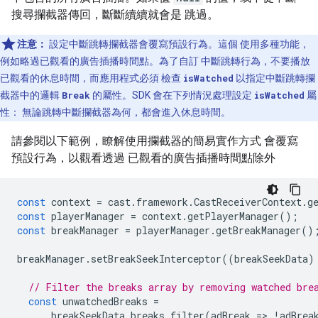
搜尋攔截器傳回，斷斷續續就會是 跳過。
注意：
設定中斷跳轉攔截器會覆寫預設行為。這個 使用多種功能，
例如略過已觀看的廣告插播時間點。為了自訂 中斷跳轉行為，不要播放
已觀看的休息時間，而應用程式必須 檢查
isWatched
以指定中斷跳轉攔
截器中的邏輯
Break
的屬性。SDK 會在下列情況處理設定
isWatched
屬
性： 無論跳轉中斷攔截器為何，都會進入休息時間。
請參閱以下範例，瞭解使用攔截器的簡易實作方式 會覆寫
預設行為，以觀看透過 已觀看的廣告插播時間點除外
const
context
=
cast
.
framework
.
CastReceiverContext
.
g
const
playerManager
=
context
.
getPlayerManager
();
const
breakManager
=
playerManager
.
getBreakManager
()
breakManager
.
setBreakSeekInterceptor
((
breakSeekData
)
// Filter the breaks array by removing watched bre
const
unwatchedBreaks
=
breakSeekData
.
breaks
.
filter
(
adBreak
=
>
!
adBrea