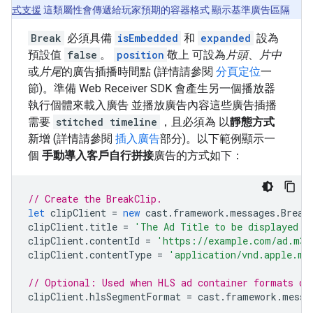
式支援
這類屬性會傳遞給玩家預期的容器格式 顯示基準廣告區隔
Break
必須具備
isEmbedded
和
expanded
設為
預設值
false
。
position
敬上 可設為
片頭
、
片中
或
片尾
的廣告插播時間點 (詳情請參閱
分頁定位
一
節)。準備 Web Receiver SDK 會產生另一個播放器
執行個體來載入廣告 並播放廣告內容這些廣告插播
需要
stitched timeline
，且必須為 以
靜態方式
新增 (詳情請參閱
插入廣告
部分)。以下範例顯示一
個
手動導入客戶自行拼接
廣告的方式如下：
// Create the BreakClip.
let
clipClient
=
new
cast
.
framework
.
messages
.
Break
clipClient
.
title
=
'The Ad Title to be displayed d
clipClient
.
contentId
=
'https://example.com/ad.m3u
clipClient
.
contentType
=
'application/vnd.apple.mp
// Optional: Used when HLS ad container formats di
clipClient
.
hlsSegmentFormat
=
cast
.
framework
.
messa