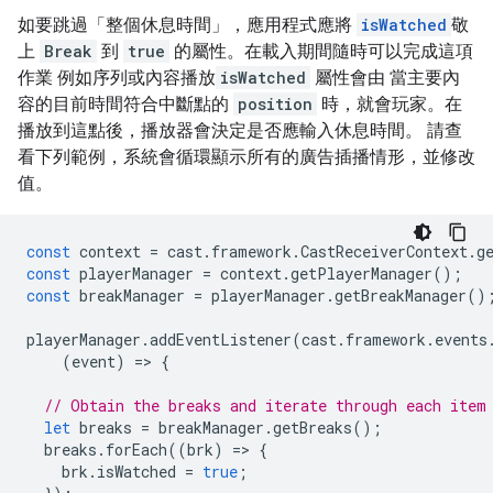
如要跳過「整個休息時間」
，應用程式應將
isWatched
敬
上
Break
到
true
的屬性。在載入期間隨時可以完成這項
作業 例如序列或內容播放
isWatched
屬性會由 當主要內
容的目前時間符合中斷點的
position
時，就會玩家。在
播放到這點後，播放器會決定是否應輸入休息時間。 請查
看下列範例，系統會循環顯示所有的廣告插播情形，並修改
值。
const
context
=
cast
.
framework
.
CastReceiverContext
.
g
const
playerManager
=
context
.
getPlayerManager
();
const
breakManager
=
playerManager
.
getBreakManager
()
playerManager
.
addEventListener
(
cast
.
framework
.
events
(
event
)
=
>
{
// Obtain the breaks and iterate through each item
let
breaks
=
breakManager
.
getBreaks
();
breaks
.
forEach
((
brk
)
=
>
{
brk
.
isWatched
=
true
;