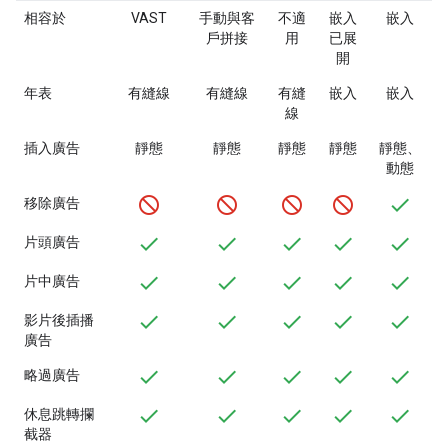
相容於
VAST
手動與客
不適
嵌入
嵌入
戶拼接
用
已展
開
年表
有縫線
有縫線
有縫
嵌入
嵌入
線
插入廣告
靜態
靜態
靜態
靜態
靜態、
動態
移除廣告
片頭廣告
片中廣告
影片後插播
廣告
略過廣告
休息跳轉攔
截器