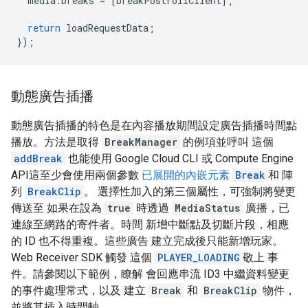
media
.
breaks
=
[
breakPostrollClient
];
return
loadRequestData
;
});
動態廣告插播
動態廣告插播的特色是在內容播放期間設定廣告插播時間點
播放。方法是取得
BreakManager
的例項並呼叫 這個
addBreak
也能使用 Google Cloud CLI 或 Compute Engine
API這至少會使用兩個參數
已展開的內嵌元素
Break
和 陣
列
BreakClip
。 選擇性加入的第三個屬性，可強制將變更
傳送至 如果在設為
true
時透過
MediaStatus
廣播，已
連線至網路的寄件者。時間 新增中斷點及切斷片段，相應
的 ID 也不得重複。這些廣告 建立完成後只能新增玩家。
Web Receiver SDK 觸發 這個
PLAYER_LOADING
敬上 事
件。請參閱以下範例，瞭解 會回應串流 ID3 中繼資料變更
的事件處理常式，以及 建立
Break
和
BreakClip
物件，
並將其插入時間軸。