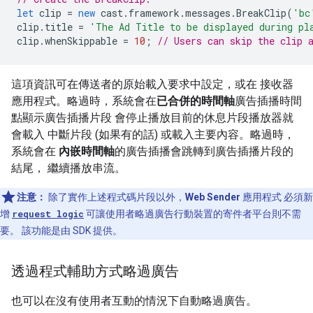
let
clip
=
new
cast
.
framework
.
messages
.
BreakClip
(
'bc
clip
.
title
=
'The Ad Title to be displayed during pl
clip
.
whenSkippable
=
10
;
// Users can skip the clip 
這項資訊可在傳送者的原始載入要求中設定，或在 接收器
應用程式。略過時，系統會在
已合併的時間軸
廣告插播時間
點顯示廣告插播片段 會停止播放目前的休息片段播放器就
會載入 中斷片段 (如果有的話) 或載入主要內容。略過時，
系統會在
內嵌時間軸
的廣告插播會跳轉到廣告插播片段的
結尾， 繼續播放串流。
注意：
除了實作上述程式碼片段以外，
Web Sender
應用程式 必須新
增
request logic
可讓使用者略過廣告行動裝置的寄件者平台則不需
要。 該功能是由 SDK 提供。
透過程式輔助方式略過廣告
也可以在沒有使用者互動的情況下自動略過廣告。