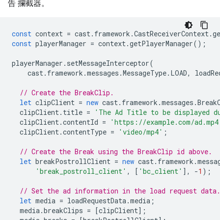
告 攔截器。
const
context
=
cast
.
framework
.
CastReceiverContext
.
g
const
playerManager
=
context
.
getPlayerManager
();
playerManager
.
setMessageInterceptor
(
cast
.
framework
.
messages
.
MessageType
.
LOAD
,
loadRe
// Create the BreakClip.
let
clipClient
=
new
cast
.
framework
.
messages
.
Break
clipClient
.
title
=
'The Ad Title to be displayed d
clipClient
.
contentId
=
'https://example.com/ad.mp4
clipClient
.
contentType
=
'video/mp4'
;
// Create the Break using the BreakClip id above.
let
breakPostrollClient
=
new
cast
.
framework
.
messa
'break_postroll_client'
,
[
'bc_client'
],
-
1
);
// Set the ad information in the load request data
let
media
=
loadRequestData
.
media
;
media
.
breakClips
=
[
clipClient
];