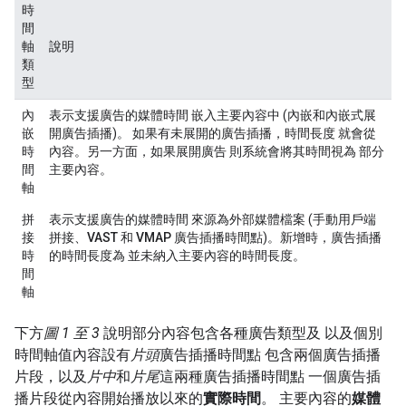
時
間
軸
說明
類
型
內
表示支援廣告的媒體時間 嵌入主要內容中 (
內嵌
和
內嵌式展
嵌
開
廣告插播)。 如果有未展開的廣告插播，時間長度 就會從
時
內容。另一方面，如果展開廣告 則系統會將其時間視為 部分
間
主要內容。
軸
拼
表示支援廣告的媒體時間 來源為外部媒體檔案 (
手動用戶端
接
拼接
、
VAST
和
VMAP
廣告插播時間點)。新增時，廣告插播
時
的時間長度為 並未納入主要內容的時間長度。
間
軸
下方
圖 1 至 3
說明部分內容包含各種廣告類型及 以及個別
時間軸值內容設有
片頭
廣告插播時間點 包含兩個廣告插播
片段，以及
片中
和
片尾
這兩種廣告插播時間點 一個廣告插
播片段從內容開始播放以來的
實際時間
。 主要內容的
媒體