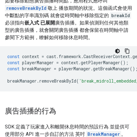
如要移除動態廣告插播時間點，應用程式應呼叫
removeBreakById
敬上 播放期間的狀況。這個函式會使用
中斷點的字串識別碼 就會從時間軸中移除指定的
breakId
必須指向
嵌入式 已展開
廣告插播。如果偵測到任何其他類
型的廣告插播，就會關閉廣告插播 都會保留在時間軸中請
參閱下方範例，瞭解如何移除休息時間。
const
context
=
cast
.
framework
.
CastReceiverContext
.
g
const
playerManager
=
context
.
getPlayerManager
();
const
breakManager
=
playerManager
.
getBreakManager
()
breakManager
.
removeBreakById
(
'break_midroll_embedded
廣告插播的行為
SDK 定義了玩家進入和離開休息時間的預設行為 並提供可
使用部分 API 進一步自訂的方法 英吋
BreakManager
。