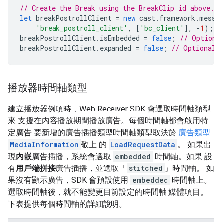
// Create the Break using the BreakClip id above.
let
breakPostrollClient
=
new
cast
.
framework
.
messa
'break_postroll_client'
,
[
'bc_client'
],
-
1
);
breakPostrollClient
.
isEmbedded
=
false
;
// Optiona
breakPostrollClient
.
expanded
=
false
;
// Optional:
播放器時間軸類型
建立播放器例項時，Web Receiver SDK 會選取時間軸類型
來 支援在內容播放期間播放廣告。每個時間軸都會啟用特
定廣告 要新增的廣告插播類型時間軸類型取決於
廣告類型
MediaInformation
敬上 的
LoadRequestData
。 如果出
現
內嵌
廣告插播，系統會選取
embedded
時間軸。如果 設
有
用戶端拼接
廣告插播，並選取「
stitched
」時間軸。 如
果沒有顯示廣告，SDK 會預設使用
embedded
時間軸上。
選取時間軸後，就不能變更目前設定的時間軸 媒體項目。
下表提供每個時間軸的詳細說明。