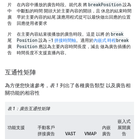
break
Position
片
在內容中播放的廣告時段。就代表 將
設為
中
中斷點的時間 開頭大於主要內容的開頭，且 休息的結束時間
廣
早於主要內容的結尾 讓應用程式從可以最快做出回應的位置
告
回應使用者要求
break
片
在主要內容結束後播放的廣告時段。這是 以將 的
Position
-1
break
尾
設為
拼接時間軸
。適用於
內嵌式 時程
Position
廣
應設為主要內容時間長度，減去 做為廣告插播的
告
時間長度不支援直播內容。
互通性矩陣
為方便您快速參考，
表 1
列出了各種廣告類型 以及廣告相
關功能的相容性
表 1：廣告互通性矩陣
嵌入式
功能支援
手動客戶
內嵌
展開廣
拼接廣告
VAST
VMAP
廣告
告