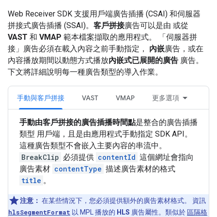
Web Receiver SDK 支援用戶端廣告插播 (CSAI) 和伺服器
拼接式廣告插播 (SSAI)。
客戶拼接
廣告可以是由 或從
VAST
和
VMAP
範本檔案擷取的應用程式。 「伺服器拼
接」
廣告必須在載入內容之前手動指定，
內嵌
廣告，或在
內容播放期間以動態方式播放
內嵌式已展開的廣告
廣告。
下文將詳細說明每一種廣告類型的導入作業。
手動與客戶拼接
VAST
VMAP
更多選項
手動由客戶拼接的廣告插播時間點
是整合的廣告插播
類型 用戶端，且是由應用程式手動指定 SDK API。
這種廣告類型不會嵌入主要內容的串流中。
BreakClip
必須提供
contentId
這個網址會指向
廣告素材
contentType
描述廣告素材的格式
title
。
注意：
在某些情況下，您必須提供額外的廣告素材格式。 資訊
hlsSegmentFormat
以 MPL 播放的
HLS
廣告屬性。類似於
區隔格