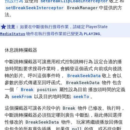
預設行為
並使用
setBreakClipLoadInterceptor
敬上 和
setBreakSeekInterceptor
BreakManager
中提供的方
法。
注意：
如要在中斷後執行搜尋作業，請確定 PlayerState
MediaStatus
物件在執行搜尋作業前已變更為
PLAYING
。
休息跳轉攔截器
中斷跳轉攔截器可讓應用程式控制跳轉行為 設定合適的播
放時間點要求搜尋作業時，會觸發這個函式 向前或向後跳
轉的影片。呼叫這個事件時，
BreakSeekData
敬上 會以
參數的形式傳遞至回呼函式。
BreakSeekData
物件 包含
一個「
Break
position
屬性設為目前 播放頭時間的定義
為
seekFrom
以及目的地時間點
seekTo
。
這個攔截器可讓各片段中的
Break
物件 已修改。執行時，
中斷跳轉攔截器必須指定哪則廣告 中斷點，藉此傳回選擇
性修改的
BreakSeekData
物件。 玩家將繼續播放回傳值
中包含的所有廣告插播。如果值
null
的值，或不從中斷