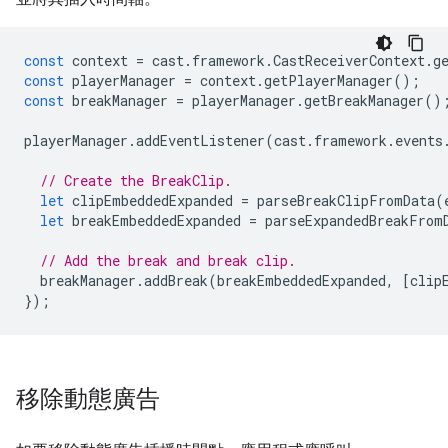
const
context
=
cast
.
framework
.
CastReceiverContext
.
g
const
playerManager
=
context
.
getPlayerManager
();
const
breakManager
=
playerManager
.
getBreakManager
()
playerManager
.
addEventListener
(
cast
.
framework
.
events
// Create the BreakClip.
let
clipEmbeddedExpanded
=
parseBreakClipFromData
(
let
breakEmbeddedExpanded
=
parseExpandedBreakFrom
// Add the break and break clip.
breakManager
.
addBreak
(
breakEmbeddedExpanded
,
[
clip
});
移除動態廣告