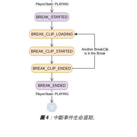
中斷活動
說明
BREAK_STARTED
主要內容的目前
媒體時間等於 未
觀看的休息時
position
間：
。
BREAK_CLIP_LOADING
僅在
拼接時間軸
廣告插播片段開
始載入時觸發。
BREAK_CLIP_STARTED
廣告插播片段開
始播放時觸發。
BREAK_CLIP_ENDED
廣告插播片段結
束時觸發。
endedReason
系統會在下列情
況下填入值：
圖 4
：中斷事件生命週期。
完整播放一個
拼接的時間軸
廣告插播片