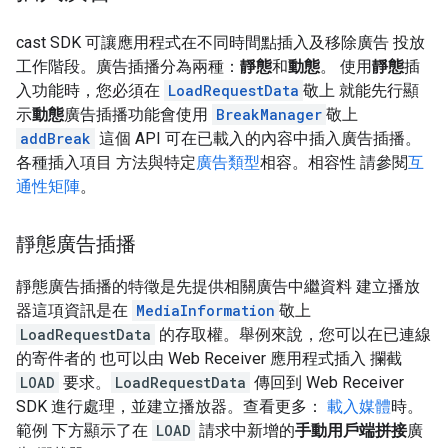
cast SDK 可讓應用程式在不同時間點插入及移除廣告 投放
工作階段。廣告插播分為兩種：
靜態
和
動態
。 使用
靜態
插
入功能時，您必須在
LoadRequestData
敬上 就能先行顯
示
動態
廣告插播功能會使用
BreakManager
敬上
addBreak
這個 API 可在已載入的內容中插入廣告插播。
各種插入項目 方法與特定
廣告類型
相容。相容性 請參閱
互
通性矩陣
。
靜態廣告插播
靜態廣告插播的特徵是先提供相關廣告中繼資料 建立播放
器這項資訊是在
MediaInformation
敬上
LoadRequestData
的存取權。舉例來說，您可以在已連線
的寄件者的 也可以由 Web Receiver 應用程式插入 攔截
LOAD
要求。
LoadRequestData
傳回到 Web Receiver
SDK 進行處理，並建立播放器。查看更多：
載入媒體
時。
範例 下方顯示了在
LOAD
請求中新增的
手動用戶端拼接
廣