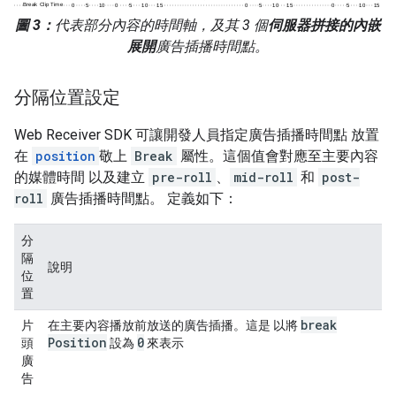
圖 3：
代表部分內容的時間軸，及其 3 個
伺服器拼接的內嵌
展開
廣告插播時間點。
分隔位置設定
Web Receiver SDK 可讓開發人員指定廣告插播時間點 放置
在
position
敬上
Break
屬性。這個值會對應至主要內容
的媒體時間 以及建立
pre-roll
、
mid-roll
和
post-
roll
廣告插播時間點。 定義如下：
分
隔
說明
位
置
break
片
在主要內容播放前放送的廣告插播。這是 以將
Position
0
頭
設為
來表示
廣
告