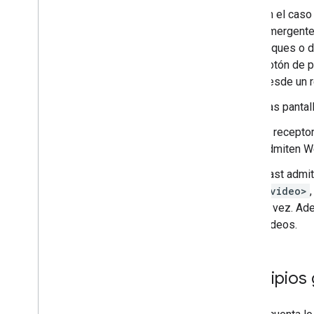
En el caso
emergentes
toques o d
botón de p
desde un r
Las pantal
El recepto
admiten We
Cast admit
<video>
la vez. Ad
videos.
Principios