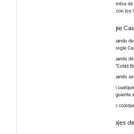
lineamientos de 
cumple con los l
"Google Cas
Cuando des
Google Cas
Cuando des
o "Estas {
Cuando se 
En cualquie
siguiente 
No coloque
Mensajes de