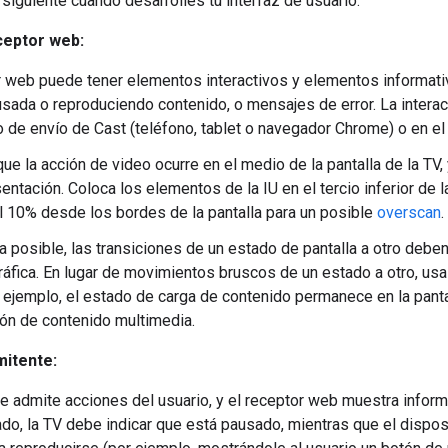
 siguiente cuando desarrolles tu interfaz de usuario.
ceptor web:
r web puede tener elementos interactivos y elementos informativ
usada o reproduciendo contenido, o mensajes de error. La interacc
o de envío de Cast (teléfono, tablet o navegador Chrome) o en el 
ue la acción de video ocurre en el medio de la pantalla de la TV, 
entación. Coloca los elementos de la IU en el tercio inferior de 
 10% desde los bordes de la pantalla para un posible
overscan
.
 posible, las transiciones de un estado de pantalla a otro deben
áfica. En lugar de movimientos bruscos de un estado a otro, usa
r ejemplo, el estado de carga de contenido permanece en la pant
ón de contenido multimedia.
mitente:
te admite acciones del usuario, y el receptor web muestra inform
do, la TV debe indicar que está pausado, mientras que el disposi