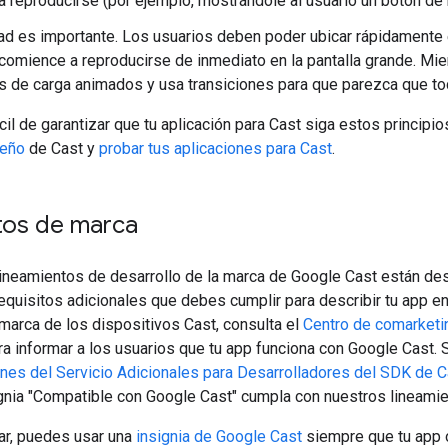
 reproducirse (por ejemplo, mostrándole al usuario un botón de 
ad es importante. Los usuarios deben poder ubicar rápidamente e
comience a reproducirse de inmediato en la pantalla grande. Mie
s de carga animados y usa transiciones para que parezca que to
il de garantizar que tu aplicación para Cast siga estos principios
seño
de Cast y
probar tus aplicaciones para Cast
.
tos de marca
lineamientos de desarrollo de la marca de Google Cast están de
equisitos adicionales que debes cumplir para describir tu app en
 marca de los dispositivos Cast, consulta el
Centro de comarketi
a informar a los usuarios que tu app funciona con Google Cast.
nes del Servicio Adicionales para Desarrolladores del SDK de C
ignia "Compatible con Google Cast" cumpla con nuestros lineamie
ar, puedes usar una
insignia de Google Cast
siempre que tu app 