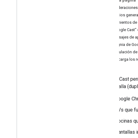
En esta página
Desarrollar la app de Android Sender
Consideraciones
Desarrollar una aplicación emisora de i
OS
Principios gener
Desarrollar una aplicación de remitente
Lineamientos de
web
"Google Cast" 
Solución de problemas de
Mensajes de a
descubrimiento
Insignia de Go
Migrar la app del remitente v2 a CAF
Vinculación de
Descarga los r
Apps receptoras
Desarrolla una app receptoraweb
Cómo desarrollar una app receptora de
Google Cast per
Android TV
de pantalla (dup
Migra el receptor v2 a CAF
Google Ch
Contenido multimedia
Medios compatibles
TVs que f
Mensajes de reproducción de
Bocinas qu
contenido multimedia
Protocolos de transmisión
Pantallas i