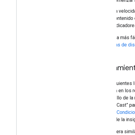
comenzar a
La velocid
contenido 
indicadore
La forma más fác
de tareas de di
Lineamien
Los siguientes 
enfocan en los r
desarrollo de la
Google Cast” par
con las
Condicio
el uso de la ins
De manera simil