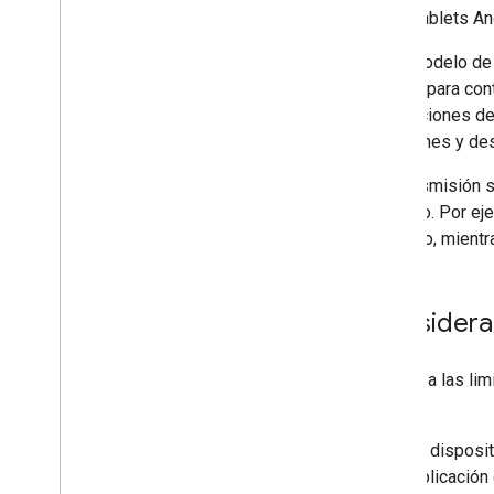
Tablets An
Guía de diseño
Lineamientos de UX
En el modelo de i
Lista de tareas de diseño
remoto para contr
instrucciones de
Casos de prueba
(presiones y de
Cómo probar las apps de Cast
La transmisión s
Dispositivos
conjunto. Por ej
Dispositivos de audio
pausado, mientra
Considera
Debido a las lim
Cast:
El disposi
aplicación