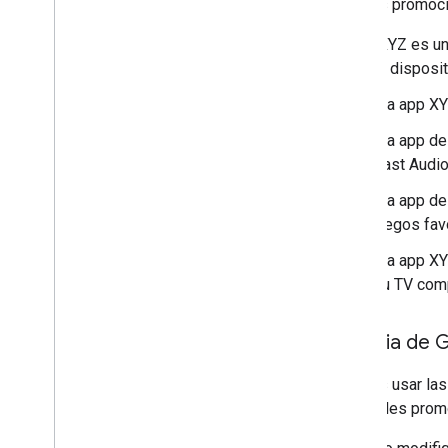
Puedes promocio
"XYZ es un
tu disposit
"La app XY
"La app de
Cast Audio
"La app de
juegos fav
"La app XY
su TV comp
Insignia de 
Puedes usar las 
materiales promo