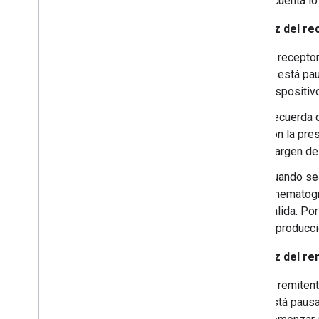
Ten en cuenta lo
Interfaz del re
El recepto
si está pa
dispositiv
Recuerda q
con la pres
margen del
Cuando sea
cinematogr
salida. Po
reproducci
Interfaz del re
El remiten
está pausa