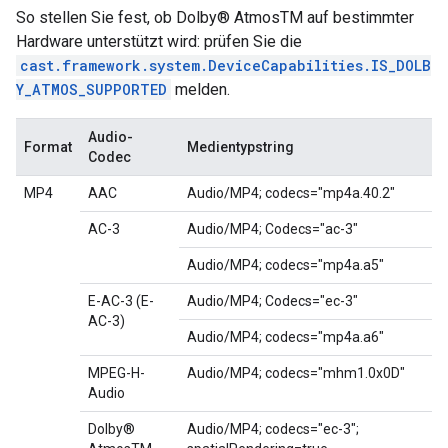
So stellen Sie fest, ob Dolby® AtmosTM auf bestimmter
Hardware unterstützt wird: prüfen Sie die
cast.framework.system.DeviceCapabilities.IS_DOLB
Y_ATMOS_SUPPORTED
melden.
Audio-
Format
Medientypstring
Codec
MP4
AAC
Audio/MP4; codecs="mp4a.40.2"
AC-3
Audio/MP4; Codecs="ac-3"
Audio/MP4; codecs="mp4a.a5"
E-AC-3 (E-
Audio/MP4; Codecs="ec-3"
AC-3)
Audio/MP4; codecs="mp4a.a6"
MPEG-H-
Audio/MP4; codecs="mhm1.0x0D"
Audio
Dolby®
Audio/MP4; codecs="ec-3";