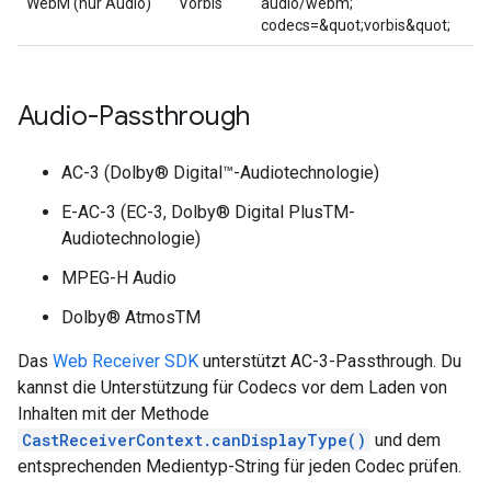
WebM (nur Audio)
Vorbis
audio/webm;
codecs=&quot;vorbis&quot;
Audio-Passthrough
AC-3 (Dolby® Digital™-Audiotechnologie)
E-AC-3 (EC-3, Dolby® Digital PlusTM-
Audiotechnologie)
MPEG-H Audio
Dolby® AtmosTM
Das
Web Receiver SDK
unterstützt AC-3-Passthrough. Du
kannst die Unterstützung für Codecs vor dem Laden von
Inhalten mit der Methode
CastReceiverContext.canDisplayType()
und dem
entsprechenden Medientyp-String für jeden Codec prüfen.