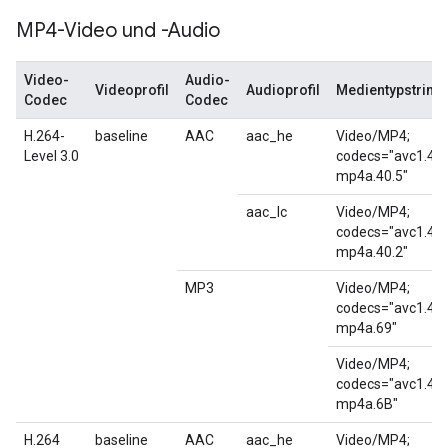
MP4-Video und -Audio
Video-
Audio-
Videoprofil
Audioprofil
Medientypstring
Codec
Codec
H.264-
baseline
AAC
aac_he
Video/MP4;
Level 3.0
codecs="avc1.42
mp4a.40.5"
aac_lc
Video/MP4;
codecs="avc1.42
mp4a.40.2"
MP3
Video/MP4;
codecs="avc1.42
mp4a.69"
Video/MP4;
codecs="avc1.42
mp4a.6B"
H.264
baseline
AAC
aac_he
Video/MP4;