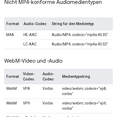
Nicht MP4-konforme Audiomedientypen
Format
Audio-Codec
String für den Medientyp
M4A
HE-AAC
Audio/MP4; codecs="mp4a.40.05"
LC-AAC
Audio/MP4; codecs="mp4a.40.02"
Web
M-Video und -Audio
Video-
Audio-
Format
Medientypstring
Codec
Codec
WebM
VP8
Vorbis
video/webm; codecs="vp8,
vorbis"
WebM
VP9
Vorbis
video/webm; codecs="vp9,
vorbis"