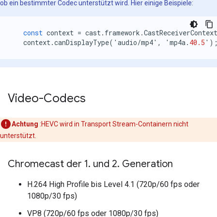
ob ein bestimmter Codec unterstützt wird. Hier einige Beispiele:
const
context
=
cast
.
framework
.
CastReceiverContex
context
.
canDisplayType
(
'
audio
/
mp4
'
,
'
mp4a
.
40.5
'
)
Video-Codecs
Achtung
:HEVC wird in Transport Stream-Containern nicht
unterstützt.
Chromecast der 1
.
und 2
.
Generation
H.264 High Profile bis Level 4.1 (720p/60 fps oder
1080p/30 fps)
VP8 (720p/60 fps oder 1080p/30 fps)