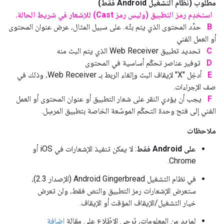
مطلوب (نظام التشغيل Android فقط)
استخدِم رمز التطبيق (وليس رمز Cast) للإشعار في شريط الحالة.
B
حدِّد المحتوى الذي يتم بثّه. على سبيل المثال، عرض عنوان المحتوى
أو العمل الفني
C
تحديد تطبيق Web Receiver الذي يتم البث منه
D
توفير عناصر تحكّم أساسية في المحتوى
E
أدخِل "X" لإيقاف البث وإلغاء الربط بـ Web Receiver، وذلك في
صف الإجراءات.
F
يجب أن يؤدي النقر على شعار التطبيق أو عنوان المحتوى أو العمل
الفني إلى فتح وحدة التحكّم الموسّعة الخاصة بتطبيق المرسِل.
ملاحظات
على Android فقط
: لا يمكن تنفيذ الإشعارات في iOS أو
Chrome.
في نظام التشغيل Android Gingerbread (الإصدار 2.3)،
ستعرض الإشعارات رمز التطبيق والنص فقط، ولن تعرض
خيار التشغيل/الإيقاف المؤقت أو الإيقاف.
لمزيد من المعلومات، يُرجى الاطّلاع على مقالة
إضافة