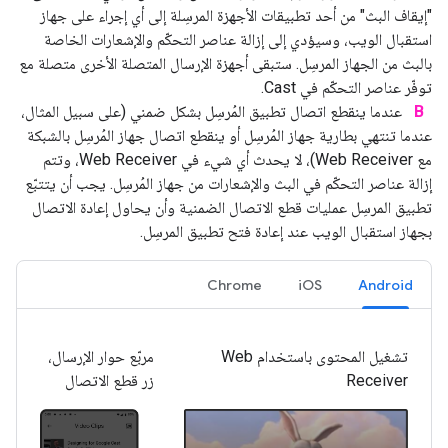
"إيقاف البث" من أحد تطبيقات الأجهزة المرسِلة إلى أي إجراء على جهاز
استقبال الويب، وسيؤدي إلى إزالة عناصر التحكّم والإشعارات الخاصة
بالبث من الجهاز المرسِل. ستبقى أجهزة الإرسال المتصلة الأخرى متصلة مع
توفّر عناصر التحكّم في Cast.
B
عندما ينقطع اتصال تطبيق المُرسِل بشكل ضمني (على سبيل المثال،
عندما تنتهي بطارية جهاز المُرسِل أو ينقطع اتصال جهاز المُرسِل بالشبكة
مع Web Receiver)، لا يحدث أي شيء في Web Receiver، وتتم
إزالة عناصر التحكّم في البث والإشعارات من جهاز المُرسِل. يجب أن يتتبّع
تطبيق المرسِل عمليات قطع الاتصال الضمنية وأن يحاول إعادة الاتصال
بجهاز استقبال الويب عند إعادة فتح تطبيق المرسِل.
Chrome
iOS
Android
تشغيل المحتوى باستخدام Web
مربّع حوار الإرسال،
Receiver
زر قطع الاتصال