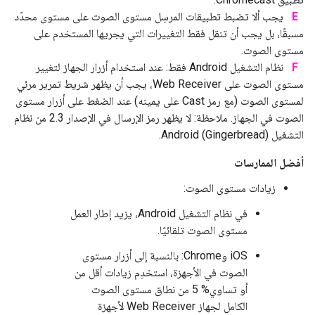
E
يجب ألا تضبط تطبيقات المرسِل مستوى الصوت على مستوى محدّد
مسبقًا، بل يجب أن تنقل فقط التغييرات التي يجريها المستخدم على
مستوى الصوت.
F
نظام التشغيل Android فقط: عند استخدام أزرار الجهاز لتغيير
مستوى الصوت على Web Receiver، يجب أن يظهر شريط تمرير مرئي
لمستوى الصوت (مع رمز Cast على يمينه) عند الضغط على أزرار مستوى
الصوت في الجهاز. ملاحظة: لا يظهر رمز الإرسال في الإصدار 2.3 من نظام
التشغيل Android (Gingerbread).
أفضل الممارسات
زيادات مستوى الصوت:
في نظام التشغيل Android، يزيد إطار العمل
مستوى الصوت تلقائيًا.
‫iOS وChrome: بالنسبة إلى أزرار مستوى
الصوت في الأجهزة، استخدِم زيادات أقل من
أو تساوي% 5 من نطاق مستوى الصوت
الكامل لجهاز Web Receiver لأجهزة