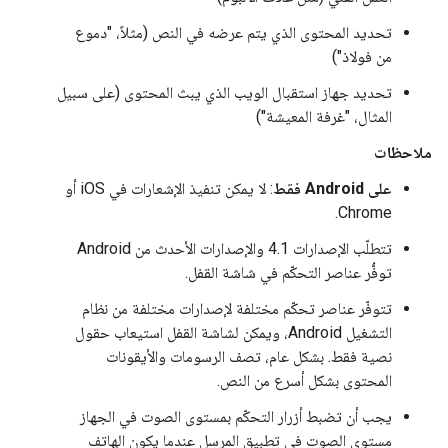
تحديد المحتوى الذي يتم عرضه في النص (مثلاً، "دموع
من فولاذ")
تحديد جهاز استقبال الويب الذي يبث المحتوى (على سبيل
المثال، "غرفة المعيشة")
ملاحظات
على Android فقط
: لا يمكن تنفيذ الإشعارات في iOS أو
Chrome.
تتطلّب الإصدارات 4.1 والإصدارات الأحدث من Android
توفُّر عناصر التحكّم في شاشة القفل.
تتوفّر عناصر تحكّم مختلفة لإصدارات مختلفة من نظام
التشغيل Android، ويمكن لشاشة القفل استيعاب حقول
نصية فقط. بشكل عام، تصف الرسومات والأيقونات
المحتوى بشكل أسرع من النص.
يجب أن تضبط أزرار التحكّم بمستوى الصوت في الجهاز
مستوى الصوت في تطبيق المرسِل عندما يكون الهاتف