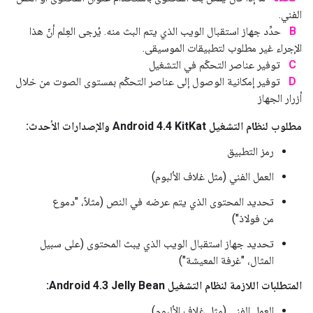
الفني.
B
حدِّد جهاز استقبال الويب الذي يتم البث منه. يُرجى العِلم أنّ هذا
الإجراء غير مطلوب لتطبيقات الموسيقى.
C
توفير عناصر التحكّم في التشغيل
D
توفير إمكانية الوصول إلى عناصر التحكّم بمستوى الصوت من خلال
أزرار الجهاز
مطلوب لنظام التشغيل Android 4.4 KitKat والإصدارات الأحدث:
رمز التطبيق
العمل الفني (مثل غلاف الألبوم)
تحديد المحتوى الذي يتم عرضه في النص (مثلاً، "دموع
من فولاذ")
تحديد جهاز استقبال الويب الذي يبث المحتوى (على سبيل
المثال، "غرفة المعيشة")
المتطلبات اللازمة لنظام التشغيل Android 4.3 Jelly Bean:
العمل الفني (مثل غلاف الألبوم)