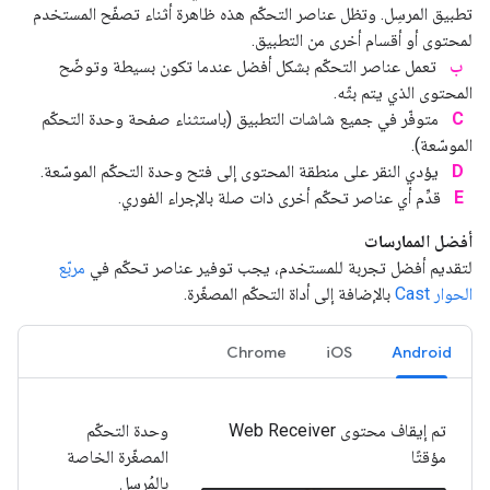
تطبيق المرسِل. وتظل عناصر التحكّم هذه ظاهرة أثناء تصفّح المستخدم
لمحتوى أو أقسام أخرى من التطبيق.
ب
تعمل عناصر التحكّم بشكل أفضل عندما تكون بسيطة وتوضّح
المحتوى الذي يتم بثّه.
C
متوفّر في جميع شاشات التطبيق (باستثناء صفحة وحدة التحكّم
الموسّعة).
D
يؤدي النقر على منطقة المحتوى إلى فتح وحدة التحكّم الموسّعة.
E
قدِّم أي عناصر تحكّم أخرى ذات صلة بالإجراء الفوري.
أفضل الممارسات
لتقديم أفضل تجربة للمستخدم، يجب توفير عناصر تحكّم في
مربّع
الحوار Cast
بالإضافة إلى أداة التحكّم المصغّرة.
Chrome
iOS
Android
تم إيقاف محتوى Web Receiver
وحدة التحكّم
مؤقتًا
المصغّرة الخاصة
بالمُرسِل