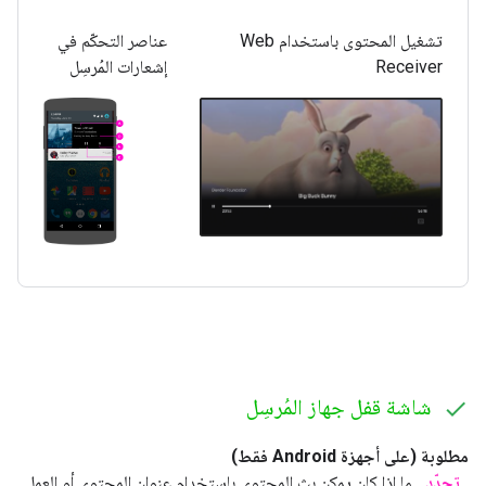
تشغيل المحتوى باستخدام Web
عناصر التحكّم في
Receiver
إشعارات المُرسِل
شاشة قفل جهاز المُرسِل
مطلوبة (على أجهزة Android فقط)
تحدّد
ما إذا كان يمكن بث المحتوى باستخدام عنوان المحتوى أو العمل