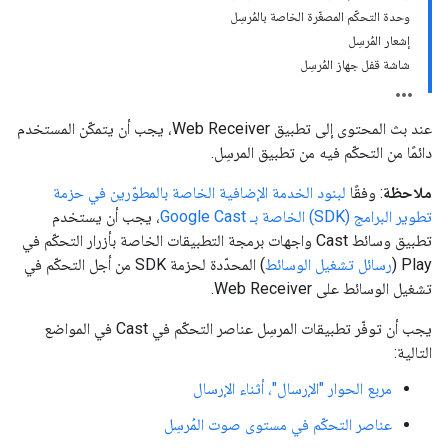
وحدة التحكّم المصغّرة الخاصة بالمُرسِل
إشعار المُرسِل
شاشة قفل جهاز المُرسِل
عند بث المحتوى إلى تطبيق Web Receiver، يجب أن يتمكّن المستخدم
دائمًا من التحكّم فيه من تطبيق المرسِل.
ملاحظة
: وفقًا
لبنود الخدمة الإضافية الخاصة بالمطوّرين في حزمة
تطوير البرامج (SDK) الخاصة بـ Google Cast
، يجب أن يستخدم
تطبيق وسائط Cast واجهات برمجة التطبيقات الخاصة بأزرار التحكّم في
Play (
رسائل تشغيل الوسائط
) المحدّدة لحزمة SDK من أجل التحكّم في
تشغيل الوسائط على Web Receiver.
يجب أن توفّر تطبيقات المرسِل عناصر التحكّم في Cast في المواضع
التالية:
مربع الحوار "الإرسال"، أثناء الإرسال
عناصر التحكّم في مستوى صوت المُرسِل