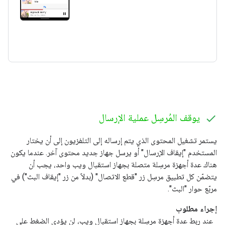
يوقف المُرسِل عملية الإرسال
يستمر تشغيل المحتوى الذي يتم إرساله إلى التلفزيون إلى أن يختار
المستخدم "إيقاف الإرسال" أو يرسل جهاز جديد محتوى آخر. عندما يكون
هناك عدة أجهزة مرسِلة متصلة بجهاز استقبال ويب واحد، يجب أن
يتضمّن كل تطبيق مرسِل زر "قطع الاتصال" (بدلاً من زر "إيقاف البث") في
مربّع حوار "البث".
إجراء مطلوب
عند ربط عدة أجهزة مرسِلة بجهاز استقبال ويب، لن يؤدي الضغط على