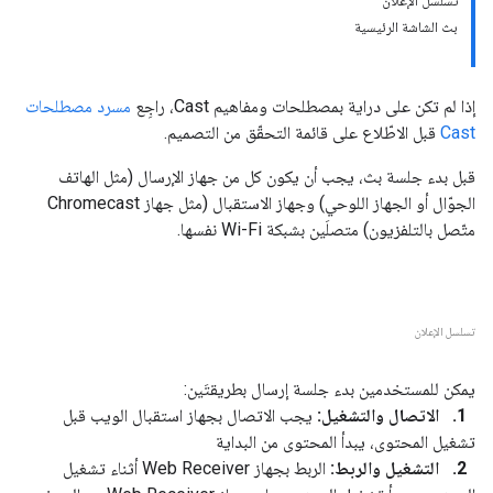
تسلسل الإعلان
بث الشاشة الرئيسية
إذا لم تكن على دراية بمصطلحات ومفاهيم Cast، راجِع
مسرد مصطلحات
Cast
قبل الاطّلاع على قائمة التحقّق من التصميم.
قبل بدء جلسة بث، يجب أن يكون كل من جهاز الإرسال (مثل الهاتف
الجوّال أو الجهاز اللوحي) وجهاز الاستقبال (مثل جهاز Chromecast
متّصل بالتلفزيون) متصلَين بشبكة Wi-Fi نفسها.
تسلسل الإعلان
يمكن للمستخدمين بدء جلسة إرسال بطريقتَين:
1. الاتصال والتشغيل:
يجب الاتصال بجهاز استقبال الويب قبل
تشغيل المحتوى، يبدأ المحتوى من البداية
2. التشغيل والربط:
الربط بجهاز Web Receiver أثناء تشغيل