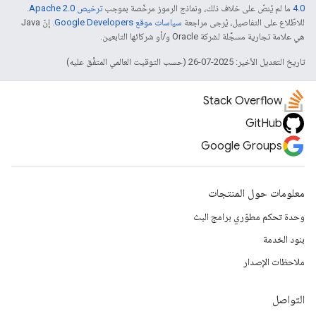
4.0‏
ما لم يُنصّ على خلاف ذلك، ونماذج الرموز مرخّصة بموجب
ترخيص Apache 2.0‏
.
للاطّلاع على التفاصيل، يُرجى مراجعة
سياسات موقع Google Developers‏
. إنّ Java
هي علامة تجارية مسجَّلة لشركة Oracle و/أو شركائها التابعين.
تاريخ التعديل الأخير: 2025-07-26 (حسب التوقيت العالمي المتفَّق عليه)
Stack Overflow
GitHub
Google Groups
معلومات حول المنتجات
وحدة تحكم مطوّري برامج البث
بنود الخدمة
ملاحظات الإصدار
التواصل