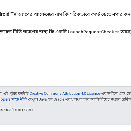
id TV অ্যাপের প্যাকেজের নাম কি সঠিকভাবে কাস্ট ডেভেলপার কন
ড্রয়েড টিভি অ্যাপের জন্য কি একটি
Launch
Request
Checker
আছে
 এই পৃষ্ঠার কন্টেন্ট
Creative Commons Attribution 4.0 License
-এর অধীনে এবং কো
opers সাইট নীতি
দেখুন। Java হল Oracle এবং/অথবা তার অ্যাফিলিয়েট সংস্থার রেজিস্টার
র আপডেট করা হয়েছে।