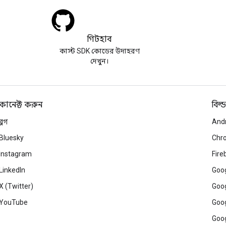
গিটহাব
কাস্ট SDK কোডের উদাহরণ
দেখুন।
কানেক্ট করুন
বিল্ড
ব্লগ
And
Bluesky
Chr
Instagram
Fire
LinkedIn
Goog
X (Twitter)
Goog
YouTube
Goog
Goog