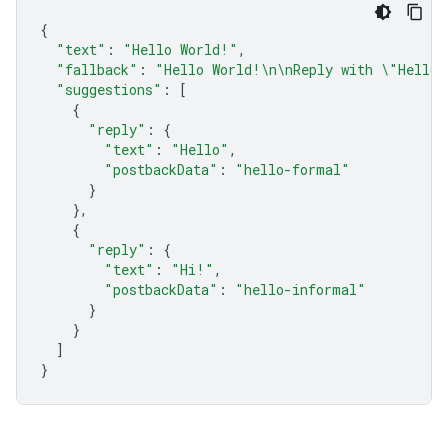
{
"text"
:
"Hello World!"
,
"fallback"
:
"Hello World!\n\nReply with \"Hello
"suggestions"
:
[
{
"reply"
:
{
"text"
:
"Hello"
,
"postbackData"
:
"hello-formal"
}
},
{
"reply"
:
{
"text"
:
"Hi!"
,
"postbackData"
:
"hello-informal"
}
}
]
}