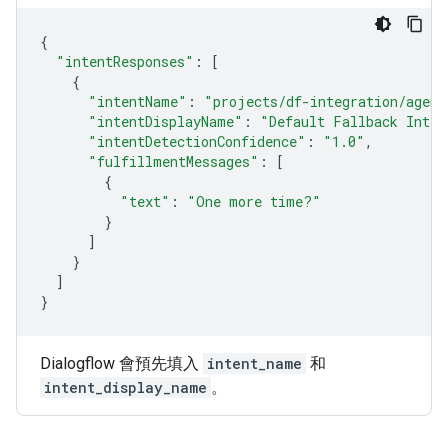
{
"intentResponses"
:
[
{
"intentName"
:
"projects/df-integration/agent
"intentDisplayName"
:
"Default Fallback Inten
"intentDetectionConfidence"
:
"1.0"
,
"fulfillmentMessages"
:
[
{
"text"
:
"One more time?"
}
]
}
]
}
Dialogflow 會預先填入
intent_name
和
intent_display_name
。