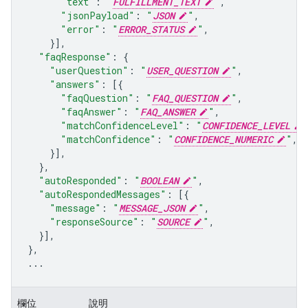
"text"
:
"
FULFILLMENT_TEXT
"
,
"jsonPayload"
:
"
JSON
"
,
"error"
:
"
ERROR_STATUS
"
,
}],
"faqResponse"
:
{
"userQuestion"
:
"
USER_QUESTION
"
,
"answers"
:
[{
"faqQuestion"
:
"
FAQ_QUESTION
"
,
"faqAnswer"
:
"
FAQ_ANSWER
"
,
"matchConfidenceLevel"
:
"
CONFIDENCE_LEVEL
"matchConfidence"
:
"
CONFIDENCE_NUMERIC
"
,
}],
},
"autoResponded"
:
"
BOOLEAN
"
,
"autoRespondedMessages"
:
[{
"message"
:
"
MESSAGE_JSON
"
,
"responseSource"
:
"
SOURCE
"
,
}],
},
...
欄位
說明