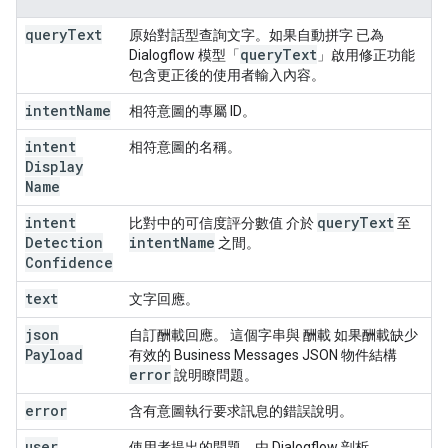
query
Text
原始對話型查詢文字。如果自動拼字 已為
query
Text
Dialogflow 模型「
」啟用修正功能
包含更正後的使用者輸入內容。
intent
Name
相符意圖的專屬 ID。
intent
相符意圖的名稱。
Display
Name
intent
query
Text
比對中的可信度評分數值 介於
至
Detection
intent
Name
之間。
Confidence
text
文字回應。
json
自訂酬載回應。 這個字串與 酬載 如果酬載缺少
Payload
有效的 Business Messages JSON 物件結構
error
說明瞭問題。
error
含有意圖執行要求訊息的錯誤說明。
user
使用者提出的問題，由 Dialogflow 剖析。