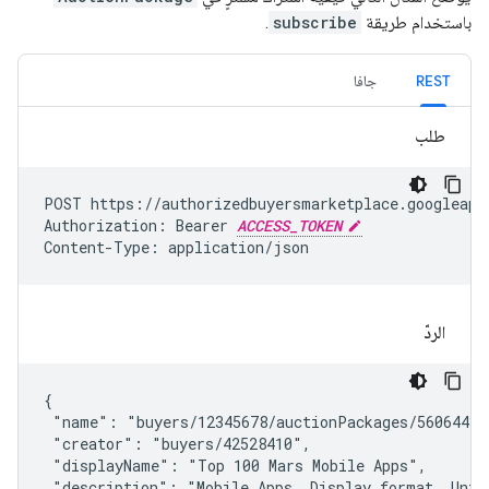
باستخدام طريقة
subscribe
.
REST
جافا
طلب
POST https://authorizedbuyersmarketplace.googleapi
Authorization: Bearer 
ACCESS_TOKEN
Content-Type: application/json
الردّ
{

 "name": "buyers/12345678/auctionPackages/560644393
 "creator": "buyers/42528410",

 "displayName": "Top 100 Mars Mobile Apps",

 "description": "Mobile Apps, Display format, Unite