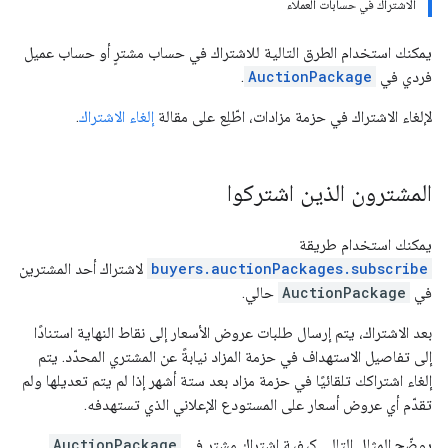
الاشتراك في حسابات العملاء
يمكنك استخدام الطرق التالية للاشتراك في حساب مشترٍ أو حساب عميل
فردي في
AuctionPackage
.
لإلغاء الاشتراك في حزمة مزادات، اطّلِع على مقالة
إلغاء الاشتراك
.
المشترون الذين اشتركوا
يمكنك استخدام طريقة
buyers.auctionPackages.subscribe
لاشتراك أحد المشترين
في
AuctionPackage
حالي.
بعد الاشتراك، يتم إرسال طلبات عروض الأسعار إلى نقاط النهاية استنادًا
إلى تفاصيل الاستهداف في حزمة المزاد نيابةً عن المشتري المحدّد. يتم
إلغاء اشتراكك تلقائيًا في حزمة مزاد بعد ستة أشهر إذا لم يتم تعديلها ولم
تقدّم أي عروض أسعار على المستودع الإعلاني الذي تستهدفه.
يوضّح المثال التالي كيفية اشتراك مشترٍ في
AuctionPackage