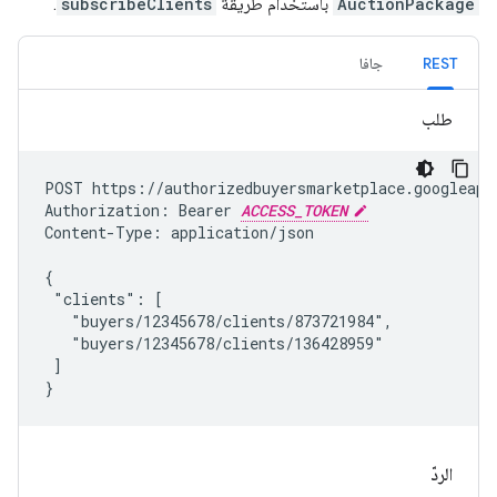
AuctionPackage
باستخدام طريقة
subscribeClients
.
REST
جافا
طلب
POST https://authorizedbuyersmarketplace.googleapi
Authorization: Bearer 
ACCESS_TOKEN
Content-Type: application/json

{

 "clients": [

   "buyers/12345678/clients/873721984",

   "buyers/12345678/clients/136428959"

 ]

}
الردّ