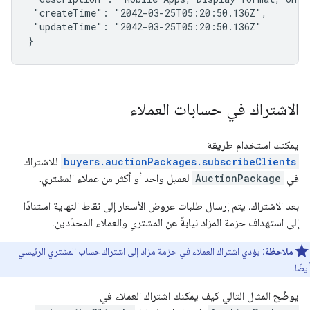
 "createTime": "2042-03-25T05:20:50.136Z",

 "updateTime": "2042-03-25T05:20:50.136Z"

}
الاشتراك في حسابات العملاء
يمكنك استخدام طريقة
buyers.auctionPackages.subscribeClients
للاشتراك
في
AuctionPackage
لعميل واحد أو أكثر من عملاء المشتري.
بعد الاشتراك، يتم إرسال طلبات عروض الأسعار إلى نقاط النهاية استنادًا
إلى استهداف حزمة المزاد نيابةً عن المشتري والعملاء المحدّدين.
ملاحظة:
يؤدي اشتراك العملاء في حزمة مزاد إلى اشتراك حساب المشتري الرئيسي
أيضًا.
يوضّح المثال التالي كيف يمكنك اشتراك العملاء في