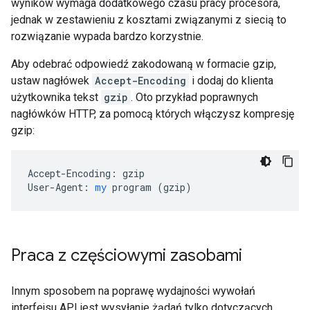
wyników wymaga dodatkowego czasu pracy procesora,
jednak w zestawieniu z kosztami związanymi z siecią to
rozwiązanie wypada bardzo korzystnie.
Aby odebrać odpowiedź zakodowaną w formacie gzip,
ustaw nagłówek
Accept-Encoding
i dodaj do klienta
użytkownika tekst
gzip
. Oto przykład poprawnych
nagłówków HTTP, za pomocą których włączysz kompresję
gzip:
Accept-Encoding:
gzip
User-Agent:
my
program
 (
gzip
)
Praca z częściowymi zasobami
Innym sposobem na poprawę wydajności wywołań
interfejsu API jest wysyłanie żądań tylko dotyczących