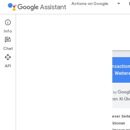
Actions on Google
Assistant
Conversational Actions
Transactions
Info
Füge deinen Aktionen Transaktionen hinzu.
Leitfäden
Referenz
Beispiele
Chat
API
Die Transaction
werden. Weitere
Grundlagen
Übersicht
übersetzen. KI-Üb
Build-Transaktionen
Sachgüter
Digitale Waren
Auf dieser Seit
Transaktionen