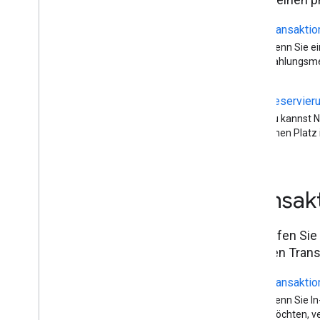
Transaktio
store
Wenn Sie ei
Zahlungsmet
Reservier
calendar_today
Du kannst N
einen Platz 
Transak
Verkaufen Sie
digitalen Tran
Transaktio
payment
Wenn Sie In
möchten, ve