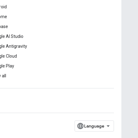
roid
ome
base
le AI Studio
le Antigravity
le Cloud
le Play
 all