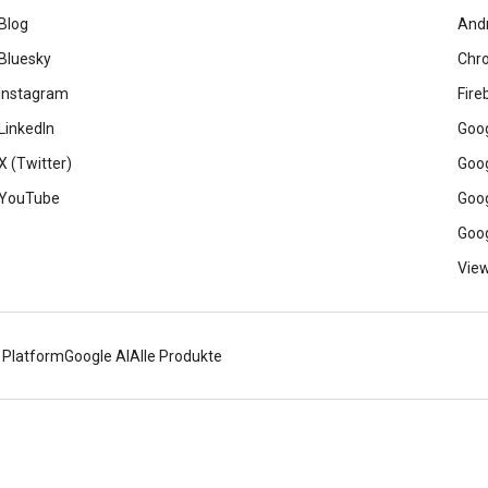
Blog
And
Bluesky
Chr
Instagram
Fire
LinkedIn
Goog
X (Twitter)
Goog
YouTube
Goog
Goog
View
 Platform
Google AI
Alle Produkte