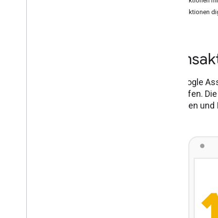
Transaktionen mi
Transaktionen dig
Transak
Mit Google Ass
verkaufen. Die
bestellen und 