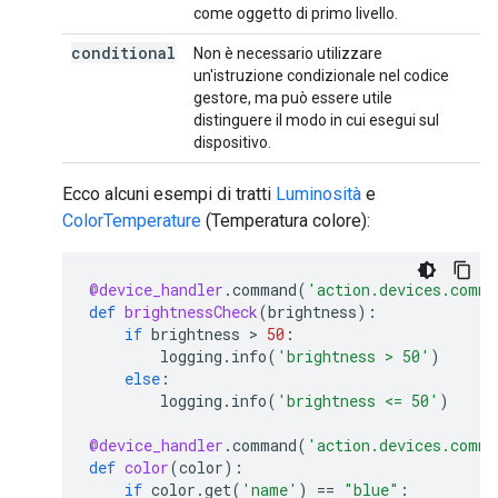
come oggetto di primo livello.
conditional
Non è necessario utilizzare
un'istruzione condizionale nel codice
gestore, ma può essere utile
distinguere il modo in cui esegui sul
dispositivo.
Ecco alcuni esempi di tratti
Luminosità
e
ColorTemperature
(Temperatura colore):
@device_handler
.
command
(
'action.devices.comma
def
brightnessCheck
(
brightness
):
if
brightness
>
50
:
logging
.
info
(
'brightness > 50'
)
else
:
logging
.
info
(
'brightness <= 50'
)
@device_handler
.
command
(
'action.devices.comma
def
color
(
color
):
if
color
.
get
(
'name'
)
==
"blue"
: