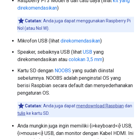
Raspberry Pi 3 Model B dan catu daya (lihat
kit yang
direkomendasikan
)
Catatan:
Anda juga dapat menggunakan Raspberry Pi
Nol (atau Nol W).
Mikrofon USB (lihat
direkomendasikan
)
Speaker, sebaiknya USB (lihat
USB
yang
direkomendasikan atau
colokan 3,5 mm
)
Kartu SD dengan
NOOBS
yang sudah diinstal
sebelumnya. NOOBS adalah penginstal OS yang
berisi Raspbian secara default dan menyederhanakan
pengaturan OS.
Catatan:
Anda juga dapat
mendownload Raspbian
dan
tulis
ke kartu SD.
Anda mungkin juga ingin memiliki {i>keyboard<i} USB,
{i>mouse<i} USB, dan monitor dengan Kabel HDMI. Ini