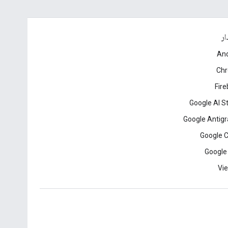
ار
And
Ch
Fir
Google AI S
Google Antigr
Google 
Google
Vie