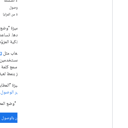
على هذه الصفحة
معايير الوصول
الاستفادة من المزايا
التي تحدّدها. تساعدك
الأجهزة الذكية المزوّدة بخدمة "م
تستفيد ألعاب مثل
g
السماح للمستخدمين ب
الويب إذا سمع كلمة
التي تتميز بنمط لعبة 
ستتوفر ميزة "المطاب
على
معايير الوصول
.
باستخدام "وضع المط
طلب إذن بالوصول