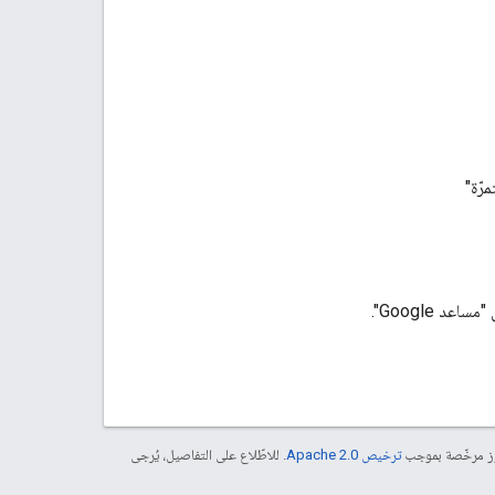
 Google".
موز مرخّصة بموجب
ترخيص Apache 2.0‏
. للاطّلاع على التفاصيل، يُرجى