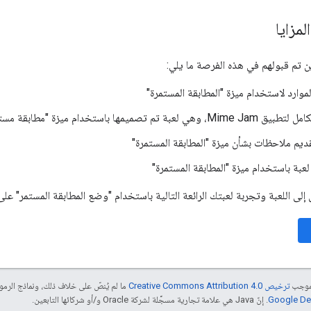
لمزايا
ين تم قبولهم في هذه الفرصة ما يلي:
موارد لاستخدام ميزة "المطابقة المستمرة"
 تم تصميمها باستخدام ميزة "مطابقة مستمرّة"
ديم ملاحظات بشأن ميزة "المطابقة المستمرة"
عبة باستخدام ميزة "المطابقة المستمرة"
اللعبة وتجربة لعبتك الرائعة التالية باستخدام "وضع المطابقة المستمر" على "مساعد
بموجب
ترخيص Creative Commons Attribution 4.0‏
ما لم يُنصّ على خلاف ذلك، ونماذج الر
. إنّ Java هي علامة تجارية مسجَّلة لشركة Oracle و/أو شركائها التابعين.