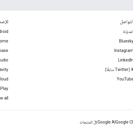
لتواصل
الإصد
لمدوّنة
roid
rome
Bluesk
ebase
Instagra
tudio
LinkedI
Twitter سابقًا)
avity
Cloud
YouTub
 Play
w all
Google C
Google AI
كلّ المنتجات