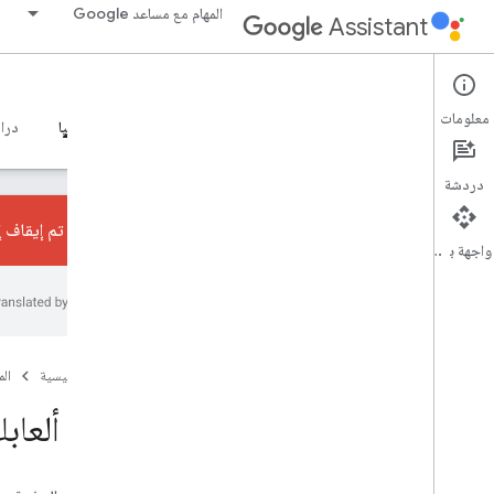
المهام مع مساعد Google
Assistant
Games
معلومات
الصفحة الرئيسية
دليل تصميم الألعاب
الوصول إلى التكنولوجيا
دراس
دردشة
تم إيقاف إجراءات المحادثا
واجهة برمجة التطبيقات
نظرة عامة
طلب الوصول
الصفحة الرئيسية
ال
جعل ألعابك