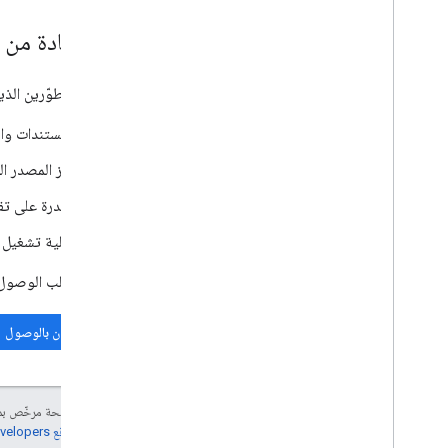
الاستفادة من ا
تتوفّر للمطوّرين الذ
المستندات وال
رمز المصدر الكامل لتطبيق Mime Jam، وهي لعبة
القدرة على تق
أهلية تشغيل ل
يمكنك طلب الوصول إلى 
طلب إذن بالوصول
إنّ محتوى هذه الصفحة مرخّص 
مراجعة
سياسات موقع Google Developers‏