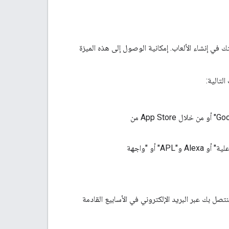
 إنشاء الألعاب. إمكانية الوصول إلى هذه الميزة
لتالية:
الألعاب على الأجهزة الجوّالة، مثل الألعاب التي يتم توزيعها من خلال "متجر Google Play" أو من خلال App Store من
ألعاب مرئية على منصات صوتية، مثل "المهام مع مساعد Google" مع "لوحة رسم تفاعلية" أو Alexa و"APL" أو "واجهة
تصل بك عبر البريد الإلكتروني في الأسابيع القادمة