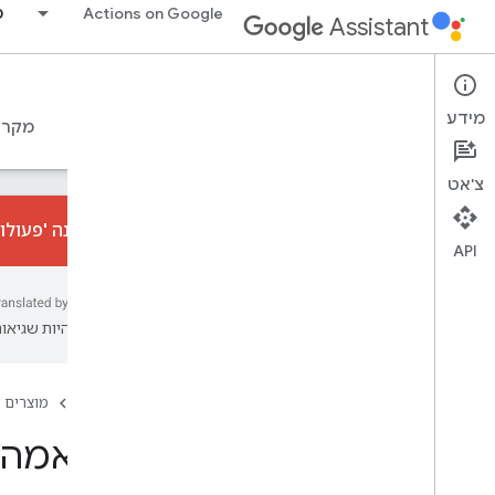
Actions on Google
מ
Assistant
Games
מידע
דף הבית
מדריך לעיצוב משחקים
גישה טכנית
מקרי
צ'אט
התכונה 'פעולות שיח
API
סקירה כללית
התאמה למסכים חכמים
עשויות להיות שגיאות
להגיע לשחקנים חדשים
משחקים מעולים
הפקת לקחים
דף הבית
מוצרים
התאמה ל