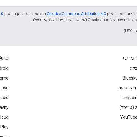
דף זה הוא ברישיון
Creative Commons Attribution 4.0
ודוגמאות הקוד הן ברישיון
.0
מרכז
uild
לוג
roid
rome
Bluesk
ebase
Instagra
tudio
LinkedI
(טוויטר)
avity
Cloud
YouTub
 Play
w all