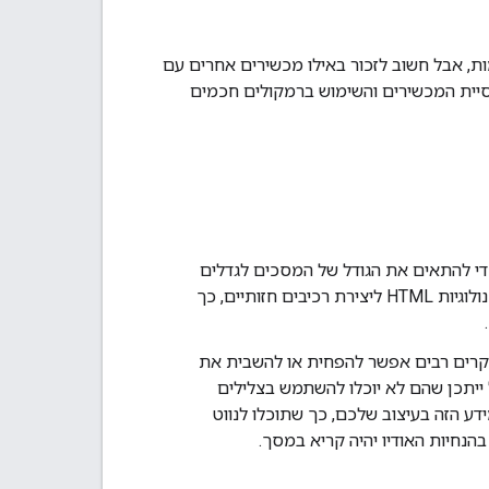
ת חכמות, אבל חשוב לזכור באילו מכשירים אחרים עם
מאוכלוסיית המכשירים והשימוש ברמקולים חכמים
י להתאים את הגודל של המסכים לגדלים
שונים של מסכים, במיוחד למסכי טלפון קטנים. Google Assistant משתמשת בטכנולוגיות HTML ליצירת רכיבים חזותיים, כך
קרים רבים אפשר להפחית או להשבית את
ייתכן שהם לא יוכלו להשתמש בצלילים
 הזה בעיצוב שלכם, כך שתוכלו לנווט
הנחיות האודיו יהיה קריא במסך.