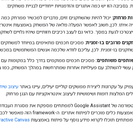
 בסביבה הזו יש כמה אתגרים והזדמנויות ייחודיים לבניית משחקים:
ת מרחוק:
יכול להיות שהשחקנים זזים, מדברים למכשיר ממרחק כמה 
ה איתו. לכן, חשוב לאפשר הפעלה מלאה של המשחק באמצעות אינטרא
טרכו לגעת במסך. כדאי גם לעצב רכיבים חזותיים שיהיו גלויים לשחק
נים מרובים בו-זמנית:
מסכים חכמים מתאימים במיוחד למשחקים עם
חקנים בו-זמנית. לכן, עליכם לוודא שלכמה אנשים המשתמשים במכשי
ותפים משותפים:
מסכים חכמים ממוקמים בדרך כלל במקומות עם הרב
שוי להשתלב עם פעילויות אחרות שמתרחשות במהלך המשחק, כמו בישול, 
יק על עקרונות ליצירת ממשקים קוליים יעילים, עיינו באתר
עיצוב שיח
למסכים חכמים באמצעות כלים מוכרים
מפתחים תוכלו לקרוא מידע נוסף על פיתוח באמצעות
ractive Canvas