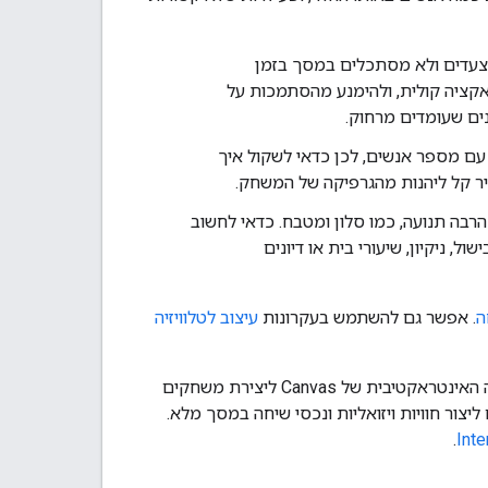
צעדים ולא מסתכלים במסך בזמן
קציה קולית, ולהימנע מהסתמכות על
נים שעומדים מרחוק.
 מספר אנשים, לכן כדאי לשקול איך
ר קל ליהנות מהגרפיקה של המשחק.
ה תנועה, כמו סלון ומטבח. כדאי לחשוב
ניקיון, שיעורי בית או דיונים
ה
. אפשר גם להשתמש בעקרונות
עיצוב לטלוויזיה
מהצד הטכני, הפלטפורמה של Google Assistant למפתחים מספקת את מסגרת העבודה האינטראקטיבית של Canvas ליצירת משחקים
 לפיתוח אתרים. ה-framework הזה מאפשר לכם ליצור חוויות ויזואליות ונכסי שיחה במסך מלא.
.
Inte