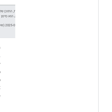
אלא אם צוין אחרת, התוכן של 
Developers‏
.‏ Java הוא סימן מסחרי רשום של חברת Oracle ו/או של השותפים העצמאיים שלה.
עדכון אחרון: 2025-07-25 (שעון UTC).
עניין
ה
Google Developer Program
ב
y
Google Developer Groups
m
Google Developer Experts
n
Accelerators
Google Cloud & NVIDIA
‫X 
e