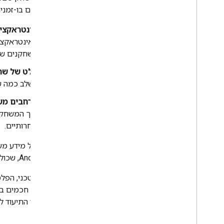
למשחקים בו-זמנית.
אינטראקציו
האינטראקצי
השחקנים שיצ
קלט של שחק
לשלב כמה ש
מרחבים מש
איך המשחק ע
תחרותיים.
כדי לקבל מידע מעמ
של Android, שכוללים המלצות דומות ושימושיות לעיצוב אינטראקציות עם הנגן מרחוק.
במסמכי התיעוד ל