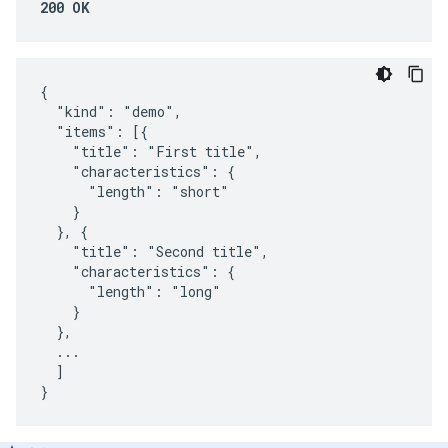
200 OK
{

  "kind": "demo",

  "items": [{

    "title": "First title",

    "characteristics": {

      "length": "short"

    }

  }, {

    "title": "Second title",

    "characteristics": {

      "length": "long"

    }

  },

  ...

  ]

}