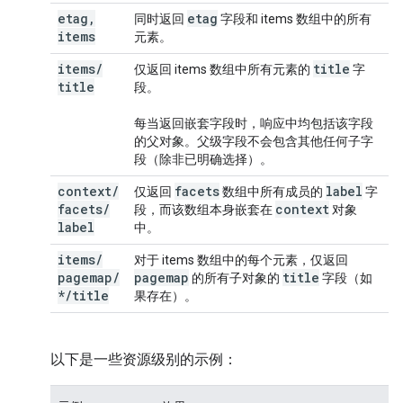
etag
,
etag
同时返回
字段和 items 数组中的所有
items
元素。
items
/
title
仅返回 items 数组中所有元素的
字
title
段。
每当返回嵌套字段时，响应中均包括该字段
的父对象。父级字段不会包含其他任何子字
段（除非已明确选择）。
context
/
facets
label
仅返回
数组中所有成员的
字
facets
/
context
段，而该数组本身嵌套在
对象
label
中。
items
/
对于 items 数组中的每个元素，仅返回
pagemap
/
pagemap
title
的所有子对象的
字段（如
*
/
title
果存在）。
以下是一些资源级别的示例：