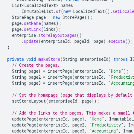
List<LocalizedText>
names
=
ImmutableList
.
of
(
new
LocalizedText
().
setLocal
StorePage
page
=
new
StorePage
();
page
.
setName
(
names
);
page
.
setLink
(
links
);
enterprise
.
storelayoutpages
()
.
update
(
enterpriseId
,
pageId
,
page
).
execute
();
}
private
void
makeStore
(
String
enterpriseId
)
throws
I
// Create the pages.
String
page1
=
insertPage
(
enterpriseId
,
"Home"
);
String
page2
=
insertPage
(
enterpriseId
,
"Productiv
String
page3
=
insertPage
(
enterpriseId
,
"Accountin
// Set the homepage (page that displays by default
setStoreLayout
(
enterpriseId
,
page1
);
// Add the links to the pages. This makes a small 
updatePage
(
enterpriseId
,
page1
,
"Home"
,
ImmutableL
updatePage
(
enterpriseId
,
page2
,
"Productivity"
,
Im
updatePage
(
enterpriseId
,
page3
,
"Accounting"
,
Immu