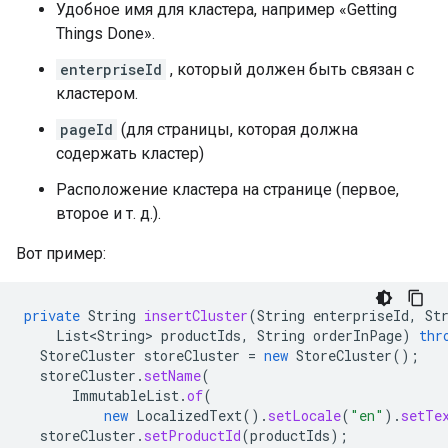
Удобное имя для кластера, например «Getting
Things Done».
enterpriseId
, который должен быть связан с
кластером.
pageId
(для страницы, которая должна
содержать кластер)
Расположение кластера на странице (первое,
второе и т. д.).
Вот пример:
private
String
insertCluster
(
String
enterpriseId
,
St
List<String>
productIds
,
String
orderInPage
)
thr
StoreCluster
storeCluster
=
new
StoreCluster
();
storeCluster
.
setName
(
ImmutableList
.
of
(
new
LocalizedText
().
setLocale
(
"en"
).
setTe
storeCluster
.
setProductId
(
productIds
);