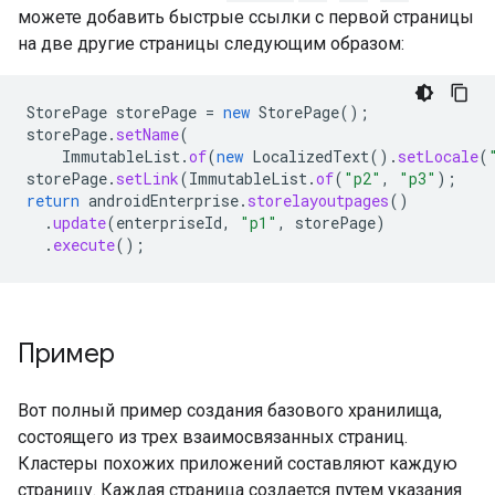
можете добавить быстрые ссылки с первой страницы
на две другие страницы следующим образом:
StorePage
storePage
=
new
StorePage
();
storePage
.
setName
(
ImmutableList
.
of
(
new
LocalizedText
().
setLocale
(
storePage
.
setLink
(
ImmutableList
.
of
(
"p2"
,
"p3"
);
return
androidEnterprise
.
storelayoutpages
()
.
update
(
enterpriseId
,
"p1"
,
storePage
)
.
execute
();
Пример
Вот полный пример создания базового хранилища,
состоящего из трех взаимосвязанных страниц.
Кластеры похожих приложений составляют каждую
страницу. Каждая страница создается путем указания