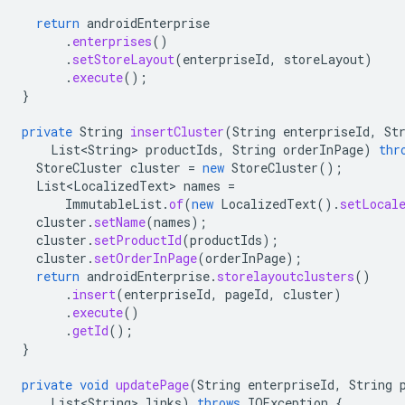
return
androidEnterprise
.
enterprises
()
.
setStoreLayout
(
enterpriseId
,
storeLayout
)
.
execute
();
}
private
String
insertCluster
(
String
enterpriseId
,
St
List<String>
productIds
,
String
orderInPage
)
thr
StoreCluster
cluster
=
new
StoreCluster
();
List<LocalizedText>
names
=
ImmutableList
.
of
(
new
LocalizedText
().
setLocal
cluster
.
setName
(
names
);
cluster
.
setProductId
(
productIds
);
cluster
.
setOrderInPage
(
orderInPage
);
return
androidEnterprise
.
storelayoutclusters
()
.
insert
(
enterpriseId
,
pageId
,
cluster
)
.
execute
()
.
getId
();
}
private
void
updatePage
(
String
enterpriseId
,
String
List<String>
links
)
throws
IOException
{