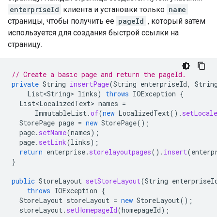
enterpriseId
клиента и установки только
name
страницы, чтобы получить ее
pageId
, который затем
используется для создания быстрой ссылки на
страницу.
// Create a basic page and return the pageId.
private
String
insertPage
(
String
enterpriseId
,
Strin
List<String>
links
)
throws
IOException
{
List<LocalizedText>
names
=
ImmutableList
.
of
(
new
LocalizedText
().
setLocal
StorePage
page
=
new
StorePage
();
page
.
setName
(
names
);
page
.
setLink
(
links
);
return
enterprise
.
storelayoutpages
().
insert
(
enterp
}
public
StoreLayout
setStoreLayout
(
String
enterpriseI
throws
IOException
{
StoreLayout
storeLayout
=
new
StoreLayout
();
storeLayout
.
setHomepageId
(
homepageId
);