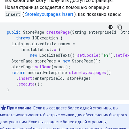
пользователи могут получить доступ со страницы.
Новая страница создается с помощью операции
insert
(
Storelayoutpages.insert
), как показано здесь:
public
StorePage
createPage
(
String
enterpriseId
,
Str
throws
IOException
{
List<LocalizedText>
names
=
ImmutableList
.
of
(
new
LocalizedText
().
setLocale
(
"en"
).
setTe
StorePage
storePage
=
new
StorePage
();
storePage
.
setName
(
names
);
return
androidEnterprise
.
storelayoutpages
()
.
insert
(
enterpriseId
,
storePage
)
.
execute
();
}
Примечание.
Если вы создаете более одной страницы, вы
можете использовать быстрые ссылки для обеспечения быстрого
доступа к ним. Если вы создаете более одной страницы,
обязательно дайте ссылку на все страницы, поскольку без ссылки