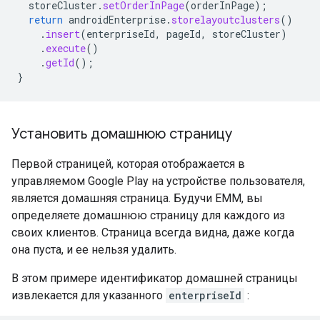
storeCluster
.
setOrderInPage
(
orderInPage
);
return
androidEnterprise
.
storelayoutclusters
()
.
insert
(
enterpriseId
,
pageId
,
storeCluster
)
.
execute
()
.
getId
();
}
Установить домашнюю страницу
Первой страницей, которая отображается в
управляемом Google Play на устройстве пользователя,
является домашняя страница. Будучи EMM, вы
определяете домашнюю страницу для каждого из
своих клиентов. Страница всегда видна, даже когда
она пуста, и ее нельзя удалить.
В этом примере идентификатор домашней страницы
извлекается для указанного
enterpriseId
: