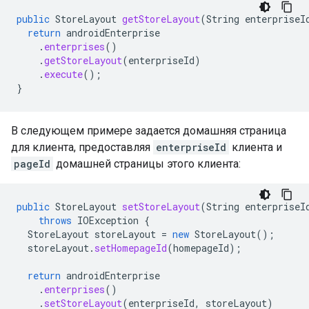
public
StoreLayout
getStoreLayout
(
String
enterpriseI
return
androidEnterprise
.
enterprises
()
.
getStoreLayout
(
enterpriseId
)
.
execute
();
}
В следующем примере задается домашняя страница
для клиента, предоставляя
enterpriseId
клиента и
pageId
домашней страницы этого клиента:
public
StoreLayout
setStoreLayout
(
String
enterpriseI
throws
IOException
{
StoreLayout
storeLayout
=
new
StoreLayout
();
storeLayout
.
setHomepageId
(
homepageId
);
return
androidEnterprise
.
enterprises
()
.
setStoreLayout
(
enterpriseId
,
storeLayout
)