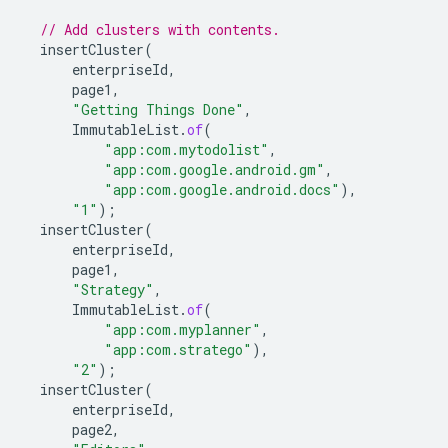
// Add clusters with contents.
insertCluster
(
enterpriseId
,
page1
,
"Getting Things Done"
,
ImmutableList
.
of
(
"app:com.mytodolist"
,
"app:com.google.android.gm"
,
"app:com.google.android.docs"
),
"1"
);
insertCluster
(
enterpriseId
,
page1
,
"Strategy"
,
ImmutableList
.
of
(
"app:com.myplanner"
,
"app:com.stratego"
),
"2"
);
insertCluster
(
enterpriseId
,
page2
,