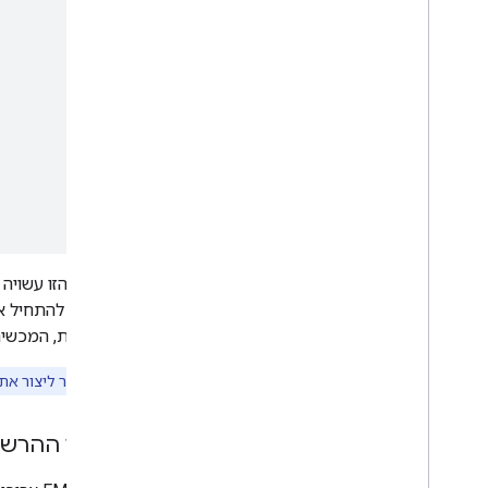
ממליצה להתחיל א
מסתיימת, המכשיר מוכן לשימוש ב-
הערה:
אפשר ליצור את
תהליך ההרש