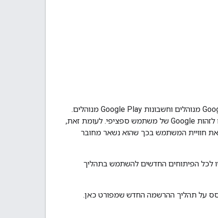
יש שני סוגים עיקריים של זהויות משתמשים בהרשמה ל-Android Enterprise: חשבונות Google מנוהלים וחשבונות Google Play מנוהלים.
חשבונות Google Play מנוהלים הם חשבונות שממוקדים במכשיר, כלומר הם לא משויכים לזהות Google של משתמש ספציפי. לעומת זאת,
ת של המשתמש, מה שמשפר את חוויית המשתמש בכך שהוא נשאר מחובר
והלים היו ברירת המחדל. עם זאת, Google ממליצה עכשיו לכל הפיתוחים החדשים להשתמש בתהליך
בסס על תהליך ההרשמה החדש שמפורט כאן.