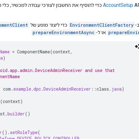
AccountSetup
-
EnvironmentClientFactory
כדי ליצור מופע של
nmentClient
prepareEnvi
או ל-
prepareEnvironmentAsync
Name
=
ComponentName
(
context
,
va
)
oid.app.admin.DeviceAdminReceiver and use that
nentName
,
com
.
example
.
dpc
.
DeviceAdminReceiver
::
class
.
java
)
(
context
)
st
.
builder
()
r
().
setRoleType
(
leType
.
DEVICE_POLICY_CONTROLLER