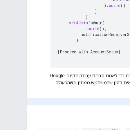
).
build
()
)
)
.
setAdmin
(
admin
)
.
build
(),
notificationReceiverS
)
[
Proceed
with
AccountSetup
]
הפעולה הזו עשויה להימשך כמה שניות או דקות, כי יכול להיות שאפליקציות יותקנו או יעודכנו כדי לאמת סביבת עבודה תקינה. ‫Google
ים בזמן שהמשתמש ממתין. כשהפעולה