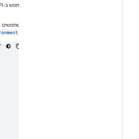
כדי להשתמש ב-API‏
מוכנה.
משתמשים ב
ל-
ronment