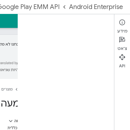
Google Play EMM API
Android Enterprise
דף הבית
מדריכים
חומרי עזר
טעימות
מידע
חשוב:
אנחנו לא מקבלים
צ'אט
הרשמה לקהילת EMM
API
עשויות להיות שגיאות
מתחילים
סוגי ניהול
יצירת קישור ל-Enterprise
דף הבית
מוצרים
שדרוג של ארגון
הטמעה ש
זהויות וחשבונות משתמשים
הטמעה של חשבונות משתמשים
שדרוג חשבונות משתמשים
בדף הזה
הקצאת מכשירים
סקירה כללית
הגדרת התראות ל-EMM