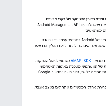
שינוי באופן ההטמעה של בקרי מדיניות
מכשירים (DPC) בהתאמה אישית. הגישה החדשה הזו מחייבת פתרונות DPC מותאמים אישית שישתלבו עם Android Management API
ערכת AMAPI SDK מספקת את ממשקי ה-API הדרושים לאינטראקציה עם מדיניות המכשיר של Android במכשיר עצמו. בצד השרת,
שו ב-Play EMM API כדי ליצור את טוקני ההרשמה שנדרשים כדי להתחיל את תהליך ההרשמה
AMAPI SDK
משמש לניהול ההתקנה
Android Devi משתלטת על תהליך האימות של המשתמש, מטפלת באימות המשתמש
ישירות ומספקת את זהות המשתמש ל-EMM. אם Google לא מצליחה לאמת את המשתמש מסיבה כלשהי, נוצר חשבון חדש ב-Google
זי בתהליך ההרשמה החדש הזה הוא ניהול הגישה של המכשיר לשירותי Google. כברירת מחדל, המכשירים מתחילים במצב מוגבל,