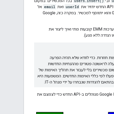
u
וב-
users.insert()
בכל המכשירים. במקום
userId
ואת
email
אל
ה-DPC. אם Google לא מצליחה לאמת את המשתמש, ייווצר חשבון מנוהל ב-Google Play והוא יתווסף למכשיר. במקרה כזה, Google
‫Google מציגה עכשיו את השימוש באסימוני הרשמה, שצריך להעביר אל ה-API לאימות. מערכות EMM קובעות מתי ואיך ליצור את
 חוזרות. כדי לוודא שלא תהיה הפרעה
ה הקיימים, טוקנים שנוצרו לפני שהדרישה 'אימות באמצעות Google' הופעלה לראשונה פטורים מההנחיות החדשות
ום מכשירים בלי לעבור את תהליך האימות של
Goo. עם זאת, כל האסימונים שנוצרו אחרי שהפעלנו את דרישת האימות של Google יפעלו לפי כללי האימות החדשים. המשמעות היא
ם להגדרות שנבחרו על ידי מנהל ה-IT.
‫Google ממליצה ליצור את האסימון לפי דרישה ולהחליף את ה-API הקיים לחשבונות Google Play מנוהלים ב-API החדש כדי לצמצם את