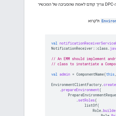
כדי להוסיף את החשבון לצורכי עבודה למכשיר, כלי ה-DPC צריך קודם לאמת שהסביבה של המכשיר
Enviro
ולקרוא
val
notificationReceiverService
NotificationReceiver
::
class
.
ja
// An EMM should implement andr
// class to instantiate a Compo
val
admin
=
ComponentName
(
this
EnvironmentClientFactory
.
create
.
prepareEnvironment
(
PrepareEnvironmentReque
.
setRoles
(
listOf
(
Role
.
builde
Role
.
Ro