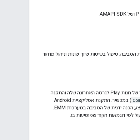
ביבה, טיפול בשיטות שיוך שונות וניהול מחזור
לפני שמתחילים בהגדרת החשבון, צריך להכין את סביבת המכשיר. ההכנה הזו כוללת עדכון של חנות Play לגרסה האחרונה שלה והתקנה
co
) במכשיר. התקנת אפליקציית Android
Device Policy חיונית כי היא מכילה רכיבים קריטיים בתהליך הגדרת החשבון. אין צורך לבצע הכנה ידנית של הסביבה במערכות EMM.
ל לפי דוגמאות הקוד שמופיעות בו.