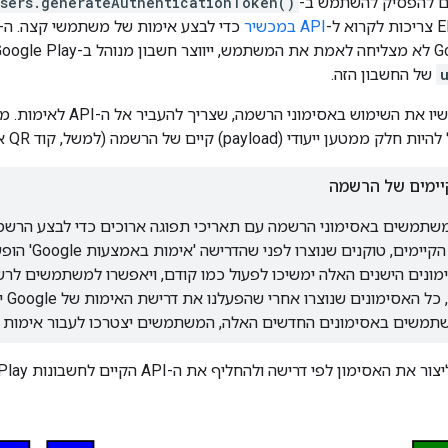
sers.generateAuthenticationToken()
API במכשיר
כדי לבצע אימות של משתמשי קצה. ה-API החדש יחזיר את
של החשבון הזה.
י (payload) קיים של הרשמה (למשל, קוד QR או הגדרה ללא מגע).
יימים של הרשמה
תמשים באסימוני הרשמה עם תאריכי תפוגה ארוכים כדי לבצע הרשמות
לתהליכי העבוד
ונים הישנים האלה ימשיכו לפעול כמו קודם, ויאפשרו למשתמשים לרש
gle
שים באסימונים החדשים האלה, המשתמשים יצטרכו לעבור אימות בהתא