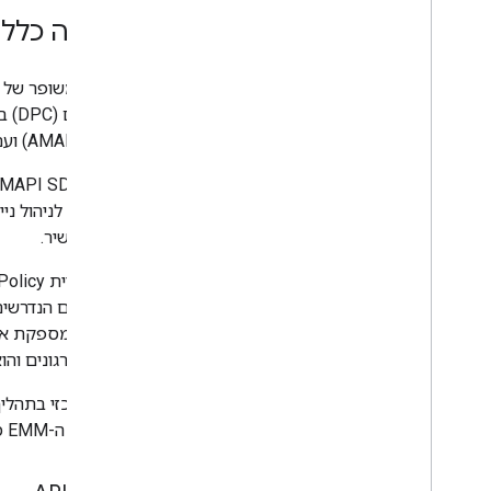
iframe ללא מגע
סקירה כללי
פריסות מותאמות אישית של חנויות
תהליך משופר של ש
מדריך
.
.
שיפור הביצועים
(AMAPI) SDK ועם Android Device Policy כדי לבצע פונקציות של הכנת מכשירים ורישום משתמשים.
אישור בקשות
שליחת בקשות באצווה
של המכשיר.
תנאים והגבלות
אפליקציית Device Policy ל-Android ממלאת עכשיו תפקיד מרכזי בטיפול בפעולות בצד המכשיר. ‫
Play לארגונים והוא מתווסף למכשיר כגיבוי.
ומערכת ה-EMM ממלאת תפקיד חשוב בהפעלת הגישה אחרי שהמכשיר עומד בדרישות.