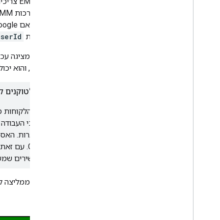
ספקי EMM צריכים להפסיק להשתמש ב-
זאת, מערכות EMM צריכות לקרוא ל-
תחזיר את
userId
האסימון, והוא יכול להיות חלק ממטען ייעוד
פטור לטוקנים ק
חלק מהלקוחות מש
להתחברות. האסימ
שבמכשירים שמשתמ
השינוי.