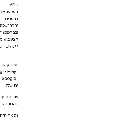
שילוב API
מדריך הטמעה של 
הכנת הסביבה
ניהול והפצה של אפליקציות
תהליך ההרשמה
סקירה כללית
ניהול מצב המכשיר 
חיפוש אפליקציות ציבוריות
טיפול בשיבושים בשירות: GEMENT
תמיכה באפליקציות פרטיות
שיקולים לגבי השתלטו
תמיכה באפליקציות אינטרנט
הפצת אפליקציות
הגדרת אפליקציות
אחזור משוב על האפליקציה
עדכן אפליקציות
ניפוי באגים בהתקנות ובעדכונים של
במכשירים שלו.
אפליקציות
מחיקת אפליקציות
ההרשמה המשופר, שבריר
רכיבי ממשק משתמש
בסוף המסמך הזה מ
iframe מנוהל של Google Play
iframe של תצורות מנוהלות