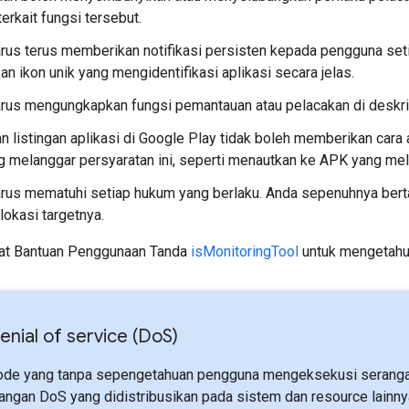
erkait fungsi tersebut.
arus terus memberikan notifikasi persisten kepada pengguna setia
n ikon unik yang mengidentifikasi aplikasi secara jelas.
arus mengungkapkan fungsi pemantauan atau pelacakan di deskri
an listingan aplikasi di Google Play tidak boleh memberikan ca
g melanggar persyaratan ini, seperti menautkan ke APK yang mela
arus mematuhi setiap hukum yang berlaku. Anda sepenuhnya be
 lokasi targetnya.
usat Bantuan Penggunaan Tanda
isMonitoringTool
untuk mengetahui
enial of service (Do
S)
ode yang tanpa sepengetahuan pengguna mengeksekusi serangan
rangan DoS yang didistribusikan pada sistem dan resource lainny