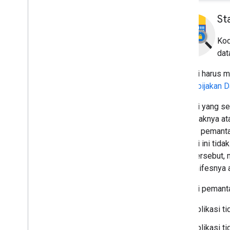
St
Kod
dat
Aplikasi harus 
oleh
kebijakan 
Aplikasi yang se
anak-anaknya at
aplikasi pemant
Aplikasi ini tid
orang tersebut, 
file manifesnya 
Aplikasi pemant
Aplikasi t
Aplikasi t