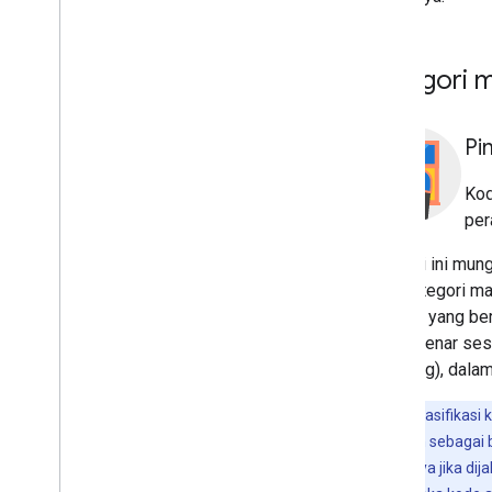
Kategori 
Pi
Kod
per
Operasi ini mun
satu kategori ma
operasi yang ber
benar-benar sesu
belakang), dalam
Catatan:
Klasifikasi
diklasifikasikan sebaga
malware lainnya jika di