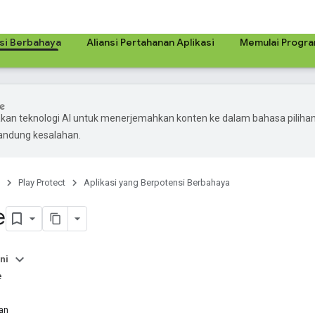
nsi Berbahaya
Aliansi Pertahanan Aplikasi
Memulai Progr
an teknologi AI untuk menerjemahkan konten ke dalam bahasa piliha
ndung kesalahan.
Play Protect
Aplikasi yang Berpotensi Berbahaya
e
ni
e
an