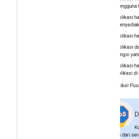
pengguna t
Aplikasi h
menyediaka
Aplikasi h
Aplikasi d
fungsi yan
Aplikasi h
aplikasi di
Lihat artikel P
D
K
bagian dari se