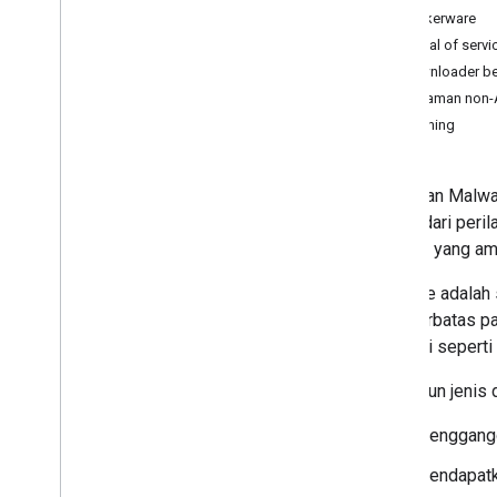
Stalkerware
Denial of servi
Downloader b
Ancaman non-
Phishing
Kebijakan Malwa
bebas dari peri
Android yang am
Malware adalah 
tidak terbatas p
kategori seperti
Meskipun jenis d
Menggangg
Mendapatka