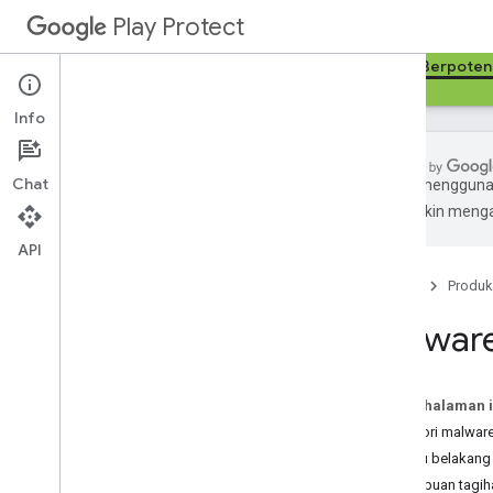
Play Protect
Beranda
Google Play Protect
Aplikasi yang Berpote
Info
Chat
Google menggunak
AI mungkin menga
Aplikasi yang Berpotensi Berbahaya
Malware
API
Software Seluler yang Tidak Diinginkan
Beranda
Produk
(MUw
S)
String Peringatan
Malwar
Panduan Developer untuk Peringatan
Melaporkan PHA
Pada halaman i
Kategori malwar
Pintu belakang
Penipuan tagih