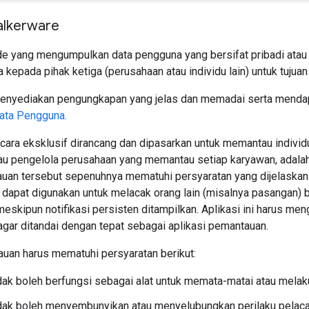
alkerware
e yang mengumpulkan data pengguna yang bersifat pribadi atau 
a kepada pihak ketiga (perusahaan atau individu lain) untuk tujua
menyediakan pengungkapan yang jelas dan memadai serta mendap
Data Pengguna.
cara eksklusif dirancang dan dipasarkan untuk memantau individ
au pengelola perusahaan yang memantau setiap karyawan, adalah
auan tersebut sepenuhnya mematuhi persyaratan yang dijelaskan 
ak dapat digunakan untuk melacak orang lain (misalnya pasangan)
meskipun notifikasi persisten ditampilkan. Aplikasi ini harus m
agar ditandai dengan tepat sebagai aplikasi pemantauan.
auan harus mematuhi persyaratan berikut:
idak boleh berfungsi sebagai alat untuk memata-matai atau melak
idak boleh menyembunyikan atau menyelubungkan perilaku pelac