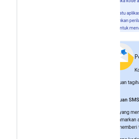
pesan teks, maka kode a
Namun, jika suatu aplik
untuk menjalankan peril
akan diminta untuk men
P
K
Penipuan tagih
Penipuan SM
Kode yang mem
menyamarkan a
yang memberi t