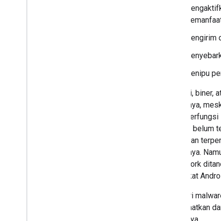
Mengaktifk
memanfaatk
Mengirim d
Menyebarka
Menipu pe
Aplikasi, biner,
berbahaya, meski
dapat berfungsi
Android belum t
tidak akan terpe
berbahaya. Namun
framework ditan
perangkat Andro
Kategori malwar
dimanfaatkan d
tepercaya.