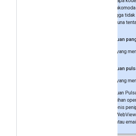
Beberapa kode
mengakomodasi
sehingga tidak
pengguna tenta
Penipuan pang
Kode yang mem
Penipuan puls
Kode yang meng
Penipuan Pulsa
penagihan oper
satu jenis pe
pada WebView t
SMS atau email