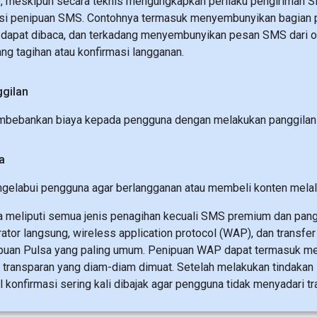
, meskipun secara teknis mengungkapkan perilaku pengiriman S
 penipuan SMS. Contohnya termasuk menyembunyikan bagian pe
 dapat dibaca, dan terkadang menyembunyikan pesan SMS dari o
ng tagihan atau konfirmasi langganan.
gilan
bebankan biaya kepada pengguna dengan melakukan panggilan 
a
elabui pengguna agar berlangganan atau membeli konten melalu
 meliputi semua jenis penagihan kecuali SMS premium dan pan
ator langsung, wireless application protocol (WAP), dan transfe
nipuan Pulsa yang paling umum. Penipuan WAP dapat termasuk m
ransparan yang diam-diam dimuat. Setelah melakukan tindakan in
 konfirmasi sering kali dibajak agar pengguna tidak menyadari tr