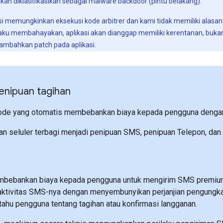
kan diklasifikasikan sebagai malware backdoor (pintu belakang).
asi memungkinkan eksekusi kode arbitrer dan kami tidak memiliki alasa
aku membahayakan, aplikasi akan dianggap memiliki kerentanan, bukan
ambahkan patch pada aplikasi.
enipuan tagihan
ode yang otomatis membebankan biaya kepada pengguna dengan 
an seluler terbagi menjadi penipuan SMS, penipuan Telepon, dan
S
bebankan biaya kepada pengguna untuk mengirim SMS premium 
ktivitas SMS-nya dengan menyembunyikan perjanjian pengungkap
ahu pengguna tentang tagihan atau konfirmasi langganan.