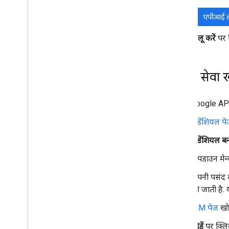
Android Enterprise की मदद से डिवाइस ट्रस्ट
डिवाइस के लिए उपलब्ध ट्रस्ट सिग्नल
एपीआई ला
डिवाइस ट्रस्ट सिग्नल के ऐक्सेस के लिए रजिस्टर
करना
चालू करें
पर क
कस्टम ऐप्लिकेशन मैनेज करना
AMAPI SDK टूल की जानकारी
अपना सेवा 
ऐप्लिकेशन मैनेज करें
ऐप्लिकेशन मैनेजमेंट के लिए सहायता
Google API 
ऐप्लिकेशन के अपडेट कंट्रोल करना
वेब ऐप्लिकेशन के साथ काम करता है
क्रेडेंशियल प
मैनेज किए जा रहे कॉन्फ़िगरेशन के साथ काम
क्रेडेंशियल ब
करता है
ऐप्लिकेशन से सुझाव
,
शिकायत या राय पाना
ड्रॉपडाउन मेन्
ऐप्लिकेशन इंस्टॉल और अपडेट को डीबग करना
अपनी पसंद क
की जाती है.
नीतियों का उदाहरण
वर्क प्रोफ़ाइल वाले डिवाइस
IAM पेज
खोल
पूरी तरह से मैनेज किए जा रहे डिवाइस
जोड़ें
पर क्लि
खास तौर पर बनाए गए डिवाइस