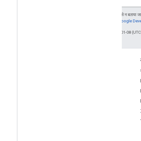
जब तक कुछ अलग से न बताया जाए
जानकारी के लिए,
Google Devel
आखिरी बार 2026-01-08 (UTC)
दर्शकों की दिलचस्पी से जुड़े आंकड़े
Google Developer Program
Google Developer Groups
Google Developer Experts
Accelerators
Google Cloud & NVIDIA