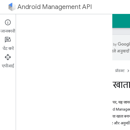
Android Management API
होम पेज
गाइड
रेफ़रंस
नमूना
जानकारी
चैट करें
एआई से मिले अनुवादों म
शुरुआती जानकारी
क्विकस्टार्ट
एपीआई
होम पेज
प्रॉडक्ट
Android Management API के एमसीपी
सर्वर का इस्तेमाल करना
सेवा खात
डेवलपर की गाइड
सेवा खाता बनाना
इस पेज पर, यह जानक
एंटरप्राइज़ बाइंडिंग बनाना
Android Managem
किसी एंटरप्राइज़ खाते को अपग्रेड करना
अपना सेवा खाता बना
डिवाइसों पर उपयोगकर्ता खातों को अपग्रेड करना
भूमिकाएं और अनुमति
नीति बनाना