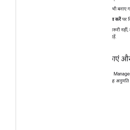
नेटवर्क कॉन्फ़िगरेशन
अभी बनाए गए
सेव करें
पर क
अतिरिक्त जानकारी
रिलीज़ टिप्पणियां
(ज़रूरी नहीं
सुरक्षा स्थिति को समझना
जोड़ें.
मौजूदा ईएमएम के लिए गाइड
सुझाव
,
शिकायत
,
राय
,
और सहायता
अनुमति का इस्तेमाल
भूमिकाएं और
सेवा की शर्तों
ईएमएम समुदाय में शामिल हों
Android Manageme
चाहिए. यह अनुमति