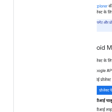
नीति का पालन करने के नियम सेट अप करें
APIs Explorer
की
डिवाइस का प्रावधान करें
अपने प्रोजेक्ट के
किसी डिवाइस को वाइप करना और उससे डिवाइस
मैनेज करने की सुविधा हटाना
ध्यान दें:
डेवलपमेंट और प्र
Pub
/
Sub सूचनाएं सेट अप करना
करने चाहिए.
पहले से तैयार iframe
खोए हुए डिवाइस को लॉक करने वाला मोड
5G नेटवर्क स्लाइसिंग
Android M
वर्क प्रोफ़ाइल का पता लगाना
पासवर्ड से जुड़ी नीतियों की क्वालिटी
अपने प्रोजेक्ट के
ऐप्लिकेशन की डिफ़ॉल्ट सेटिंग
ऐप्लिकेशन की भूमिकाएं मैनेज करना
Google API 
AMAPI SDK
कोई प्रोजेक्ट 
AMAPI SDK के साथ इंटिग्रेट करना
प्रोजेक्ट 
एक्सटेंशन ऐप्लिकेशन और लोकल निर्देश
मौजूदा डिवाइसों को AMAPI पर माइग्रेट करें
एपीआई चालू 
एनवायरमेंट तैयार करना और उपयोगकर्ता को
रजिस्टर करना
एपीआई लाइब्र