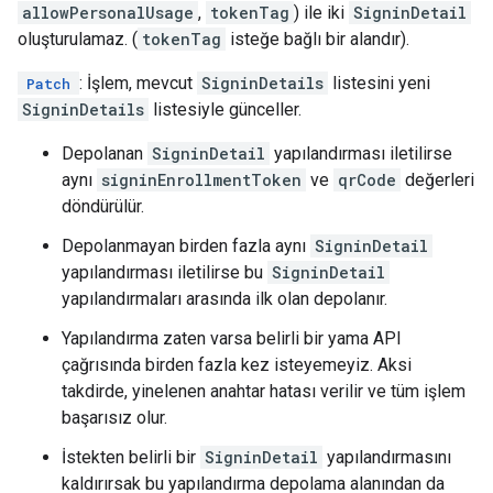
allowPersonalUsage
,
tokenTag
) ile iki
SigninDetail
oluşturulamaz. (
tokenTag
isteğe bağlı bir alandır).
: İşlem, mevcut
SigninDetails
listesini yeni
Patch
SigninDetails
listesiyle günceller.
Depolanan
SigninDetail
yapılandırması iletilirse
aynı
signinEnrollmentToken
ve
qrCode
değerleri
döndürülür.
Depolanmayan birden fazla aynı
SigninDetail
yapılandırması iletilirse bu
SigninDetail
yapılandırmaları arasında ilk olan depolanır.
Yapılandırma zaten varsa belirli bir yama API
çağrısında birden fazla kez isteyemeyiz. Aksi
takdirde, yinelenen anahtar hatası verilir ve tüm işlem
başarısız olur.
İstekten belirli bir
SigninDetail
yapılandırmasını
kaldırırsak bu yapılandırma depolama alanından da