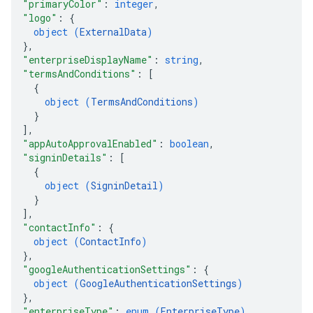
"primaryColor"
: 
integer
,
"logo"
: 
{
object (
ExternalData
)
}
,
"enterpriseDisplayName"
: 
string
,
"termsAndConditions"
: 
[
{
object (
TermsAndConditions
)
}
]
,
"appAutoApprovalEnabled"
: 
boolean
,
"signinDetails"
: 
[
{
object (
SigninDetail
)
}
]
,
"contactInfo"
: 
{
object (
ContactInfo
)
}
,
"googleAuthenticationSettings"
: 
{
object (
GoogleAuthenticationSettings
)
}
,
"enterpriseType"
: 
enum (
EnterpriseType
)
,