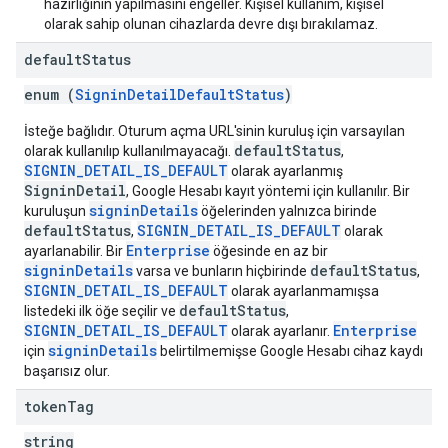
hazırlığının yapılmasını engeller. Kişisel kullanım, kişisel
olarak sahip olunan cihazlarda devre dışı bırakılamaz.
default
Status
enum (
SigninDetailDefaultStatus
)
İsteğe bağlıdır. Oturum açma URL'sinin kuruluş için varsayılan
defaultStatus
olarak kullanılıp kullanılmayacağı.
,
SIGNIN_DETAIL_IS_DEFAULT
olarak ayarlanmış
SigninDetail
, Google Hesabı kayıt yöntemi için kullanılır. Bir
signinDetails
kuruluşun
öğelerinden yalnızca birinde
defaultStatus
SIGNIN_DETAIL_IS_DEFAULT
,
olarak
Enterprise
ayarlanabilir. Bir
öğesinde en az bir
signinDetails
defaultStatus
varsa ve bunların hiçbirinde
,
SIGNIN_DETAIL_IS_DEFAULT
olarak ayarlanmamışsa
defaultStatus
listedeki ilk öğe seçilir ve
,
SIGNIN_DETAIL_IS_DEFAULT
Enterprise
olarak ayarlanır.
signinDetails
için
belirtilmemişse Google Hesabı cihaz kaydı
başarısız olur.
token
Tag
string