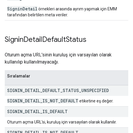
SigninDetail
örnekleri arasında ayrım yapmak için EMM
tarafından belirtilen meta veriler.
Signin
Detail
Default
Status
Oturum açma URL'sinin kuruluş için varsayılan olarak
kullanılıp kullanılmayacağı.
Sıralamalar
SIGNIN
_
DETAIL
_
DEFAULT
_
STATUS
_
UNSPECIFIED
SIGNIN
_
DETAIL
_
IS
_
NOT
_
DEFAULT
etiketine eş değer.
SIGNIN
_
DETAIL
_
IS
_
DEFAULT
Oturum açma URL'si, kuruluş için varsayılan olarak kullanılır.
SIGNIN
_
DETAIL
_
IS
_
NOT
_
DEFAULT