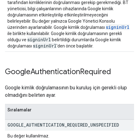
tarafından kimliklerinin doğrulanması gerekip gerekmediği. BT
yöneticisi, bilgi çalışanlarının cihazlarında Google kimlik
doğrulamasının etkinleştirilip etkinleştirilmeyeceğini
belirleyebilir. Bu değer yalnızca Google Yönetici Konsolu
signinUrl
üzerinden ayarlanabilir. Google kimlik doğrulaması
ile birlikte kullanılabilir. Google kimlik doğrulamasının gerekli
signinUrl
olduğu ve
belirtildiği durumlarda Google kimlik
signinUrl
doğrulaması
'den önce başlatılır.
Google
Authentication
Required
Google kimlik doğrulamasının bu kuruluş için gerekli olup
olmadığını belirten ayar.
Sıralamalar
GOOGLE
_
AUTHENTICATION
_
REQUIRED
_
UNSPECIFIED
Bu değer kullanılmaz.