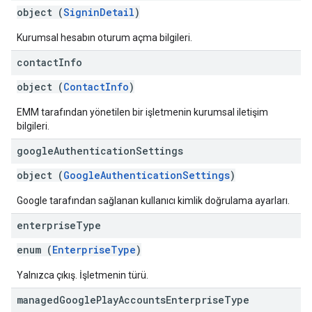
object (
SigninDetail
)
Kurumsal hesabın oturum açma bilgileri.
contact
Info
object (
ContactInfo
)
EMM tarafından yönetilen bir işletmenin kurumsal iletişim
bilgileri.
google
Authentication
Settings
object (
GoogleAuthenticationSettings
)
Google tarafından sağlanan kullanıcı kimlik doğrulama ayarları.
enterprise
Type
enum (
EnterpriseType
)
Yalnızca çıkış. İşletmenin türü.
managed
Google
Play
Accounts
Enterprise
Type