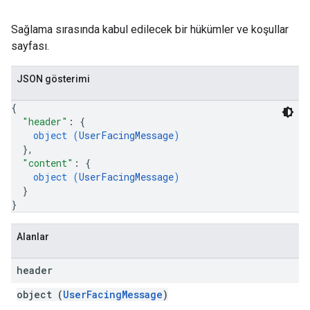
Sağlama sırasında kabul edilecek bir hükümler ve koşullar
sayfası.
JSON gösterimi
{
"header"
: 
{
object (
UserFacingMessage
)
}
,
"content"
: 
{
object (
UserFacingMessage
)
}
}
Alanlar
header
object (
UserFacingMessage
)