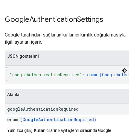
Google
Authentication
Settings
Google tarafından sağlanan kullanıcı kimlik doğrulamasıyla
ilgili ayarları içerir.
JSON gösterimi
{
"googleAuthenticationRequired"
: 
enum (
GoogleAuthent
}
Alanlar
google
Authentication
Required
enum (
GoogleAuthenticationRequired
)
Yalnızca çıkış. Kullanıcıların kayıt işlemi sırasında Google