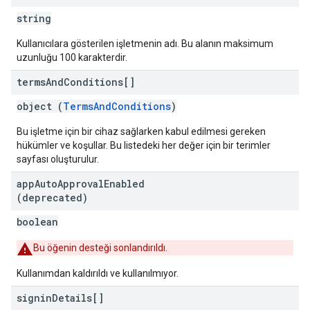
string
Kullanıcılara gösterilen işletmenin adı. Bu alanın maksimum
uzunluğu 100 karakterdir.
terms
And
Conditions[]
object (
TermsAndConditions
)
Bu işletme için bir cihaz sağlarken kabul edilmesi gereken
hükümler ve koşullar. Bu listedeki her değer için bir terimler
sayfası oluşturulur.
app
Auto
Approval
Enabled
(deprecated)
boolean
Bu öğenin desteği sonlandırıldı.
Kullanımdan kaldırıldı ve kullanılmıyor.
signin
Details[]