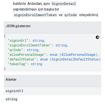
kaldırılır. Ardından, aynı
SigninDetail
yapılandırması için başka bir
signinEnrollmentToken
ve
qrCode
isteyebiliriz.
JSON gösterimi
{
"signinUrl"
: 
string
,
"signinEnrollmentToken"
: 
string
,
"qrCode"
: 
string
,
"allowPersonalUsage"
: 
enum (
AllowPersonalUsage
)
,
"defaultStatus"
: 
enum (
SigninDetailDefaultStatus
)
,
"tokenTag"
: 
string
}
Alanlar
signin
Url
string