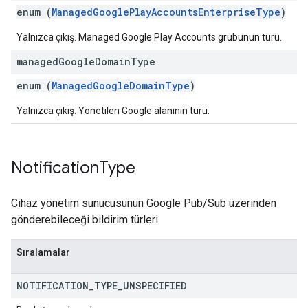
enum (
ManagedGooglePlayAccountsEnterpriseType
)
Yalnızca çıkış. Managed Google Play Accounts grubunun türü.
managed
Google
Domain
Type
enum (
ManagedGoogleDomainType
)
Yalnızca çıkış. Yönetilen Google alanının türü.
Notification
Type
Cihaz yönetim sunucusunun Google Pub/Sub üzerinden
gönderebileceği bildirim türleri.
Sıralamalar
NOTIFICATION
_
TYPE
_
UNSPECIFIED