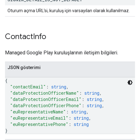
Oturum açma URL'si, kuruluş için varsayılan olarak kullanılmaz.
Contact
Info
Managed Google Play kuruluşlarının iletişim bilgileri.
JSON gösterimi
{
"contactEmail"
: 
string
,
"dataProtectionOfficerName"
: 
string
,
"dataProtectionOfficerEmail"
: 
string
,
"dataProtectionOfficerPhone"
: 
string
,
"euRepresentativeName"
: 
string
,
"euRepresentativeEmail"
: 
string
,
"euRepresentativePhone"
: 
string
}