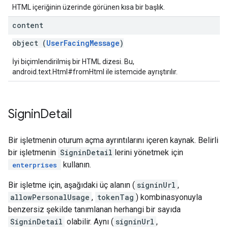
HTML içeriğinin üzerinde görünen kısa bir başlık.
content
object (
UserFacingMessage
)
İyi biçimlendirilmiş bir HTML dizesi. Bu,
android.text.Html#fromHtml ile istemcide ayrıştırılır.
Signin
Detail
Bir işletmenin oturum açma ayrıntılarını içeren kaynak. Belirli
bir işletmenin
SigninDetail
lerini yönetmek için
kullanın.
enterprises
Bir işletme için, aşağıdaki üç alanın (
signinUrl
,
allowPersonalUsage
,
tokenTag
) kombinasyonuyla
benzersiz şekilde tanımlanan herhangi bir sayıda
SigninDetail
olabilir. Aynı (
signinUrl
,