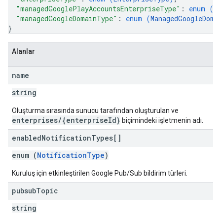
"managedGooglePlayAccountsEnterpriseType"
: 
enum (
M
"managedGoogleDomainType"
: 
enum (
ManagedGoogleDoma
}
Alanlar
name
string
Oluşturma sırasında sunucu tarafından oluşturulan ve
enterprises/{enterpriseId}
biçimindeki işletmenin adı.
enabled
Notification
Types[]
enum (
NotificationType
)
Kuruluş için etkinleştirilen Google Pub/Sub bildirim türleri.
pubsub
Topic
string