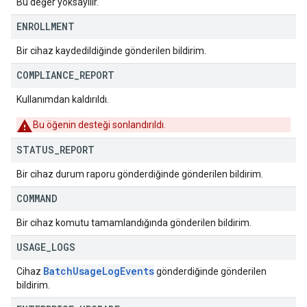
Bu değer yoksayılır.
ENROLLMENT
Bir cihaz kaydedildiğinde gönderilen bildirim.
COMPLIANCE
_
REPORT
Kullanımdan kaldırıldı.
Bu öğenin desteği sonlandırıldı.
STATUS
_
REPORT
Bir cihaz durum raporu gönderdiğinde gönderilen bildirim.
COMMAND
Bir cihaz komutu tamamlandığında gönderilen bildirim.
USAGE
_
LOGS
Batch
Usage
Log
Events
Cihaz
gönderdiğinde gönderilen
bildirim.