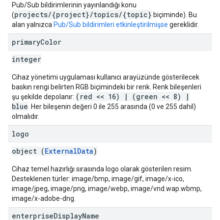
Pub/Sub bildirimlerinin yayınlandığı konu
projects/{project}/topics/{topic}
(
biçiminde). Bu
alan yalnızca
Pub/Sub bildirimleri etkinleştirilmişse
gereklidir.
primary
Color
integer
Cihaz yönetimi uygulaması kullanıcı arayüzünde gösterilecek
baskın rengi belirten RGB biçimindeki bir renk. Renk bileşenleri
(red << 16) | (green << 8) |
şu şekilde depolanır:
blue
. Her bileşenin değeri 0 ile 255 arasında (0 ve 255 dahil)
olmalıdır.
logo
object (
ExternalData
)
Cihaz temel hazırlığı sırasında logo olarak gösterilen resim.
Desteklenen türler: image/bmp, image/gif, image/x-ico,
image/jpeg, image/png, image/webp, image/vnd.wap.wbmp,
image/x-adobe-dng.
enterprise
Display
Name