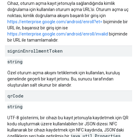
Cihaz, oturum açma kayıt jetonuyla sağlandığında kimlik
doğrulama için kullanılan oturum açma URL'si. Oturum açma uç
noktası, kimlik doğrulama akışını başarılı bir giriş için
https://enterprise.google.com/android/enroll?et=
biçiminde bir
URL ile, başarısız bir giriş için ise
https://enterprise.google.com/android/enroll/invalid
biçiminde
bir URL ile tamamlamalıdır.
signin
Enrollment
Token
string
Özel oturum açma akışını tetiklemek için kullanılan, kuruluş
genelinde geçerli bir kayıt jetonu. Bu, sunucu tarafından
oluşturulan salt okunur bir alandır.
qr
Code
string
UTF-8 gösterimi, bir cihazı bu kayıt jetonuyla kaydetmek için QR
kodu oluşturmak üzere kullanılabilen bir JSON dizesi. NFC
kullanarak bir cihazı kaydetmek için NFC kaydında, JSON'daki
java.util.Properties
özelliklerin seri hale getirilmiş bir