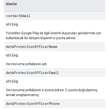
Alanlar
contact
Email
string
Yönetilen Google Play ile ilgili önemli duyuruları göndermek için
kullanılacak bir iletişim kişisinin e-posta adresi.
data
Protection
Officer
Name
string
Veri koruma yetkilisinin adı.
data
Protection
Officer
Email
string
Veri koruma yetkilisinin e-posta adresi. E-posta doğrulanmış
ancak onaylanmamış.
data
Protection
Officer
Phone