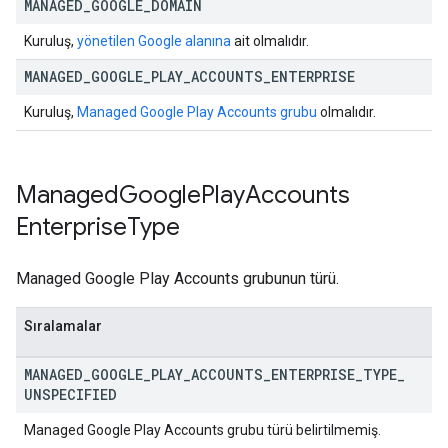
MANAGED
_
GOOGLE
_
DOMAIN
Kuruluş,
yönetilen Google alanına
ait olmalıdır.
MANAGED
_
GOOGLE
_
PLAY
_
ACCOUNTS
_
ENTERPRISE
Kuruluş,
Managed Google Play Accounts grubu
olmalıdır.
Managed
Google
Play
Accounts
Enterprise
Type
Managed Google Play Accounts grubunun türü.
Sıralamalar
MANAGED
_
GOOGLE
_
PLAY
_
ACCOUNTS
_
ENTERPRISE
_
TYPE
_
UNSPECIFIED
Managed Google Play Accounts grubu türü belirtilmemiş.