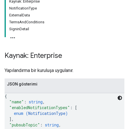
Kaynak: Enterprise
NotificationType
ExternalData
TermsAndConditions
SigninDetail
Kaynak: Enterprise
Yapılandırma bir kuruluşa uygulanır.
JSON gösterimi
{
"name"
: 
string
,
"enabledNotificationTypes"
: 
[
enum (
NotificationType
)
]
,
"pubsubTopic"
: 
string
,