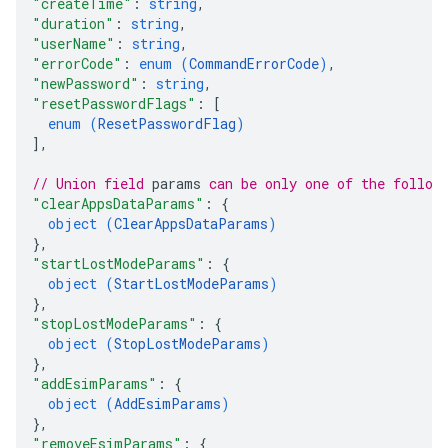
"createTime"
: 
string
,
"duration"
: 
string
,
"userName"
: 
string
,
"errorCode"
: 
enum (
CommandErrorCode
)
,
"newPassword"
: 
string
,
"resetPasswordFlags"
: 
[
enum (
ResetPasswordFlag
)
]
,
// Union field 
params
 can be only one of the follow
"clearAppsDataParams"
: 
{
object (
ClearAppsDataParams
)
}
,
"startLostModeParams"
: 
{
object (
StartLostModeParams
)
}
,
"stopLostModeParams"
: 
{
object (
StopLostModeParams
)
}
,
"addEsimParams"
: 
{
object (
AddEsimParams
)
}
,
"removeEsimParams"
: 
{