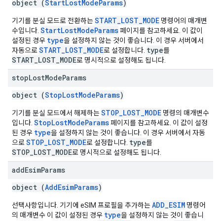
object (
StartLostModeParams
)
START_LOST_MODE
기기를 분실 모드로 전환하는
명령어의 매개변
StartLostModeParams
수입니다.
페이지를 참고하세요. 이 값이
type
설정된 경우
을 설정하지 않는 것이 좋습니다. 이 경우 서버에서
START_LOST_MODE
type
자동으로
로 설정합니다.
를
START_LOST_MODE
로 명시적으로 설정해도 됩니다.
stop
Lost
Mode
Params
object (
StopLostModeParams
)
STOP_LOST_MODE
기기를 분실 모드에서 해제하는
명령의 매개변수
StopLostModeParams
입니다.
페이지를 참고하세요. 이 값이 설정
type
된 경우
을 설정하지 않는 것이 좋습니다. 이 경우 서버에서 자동
STOP_LOST_MODE
type
으로
로 설정합니다.
를
STOP_LOST_MODE
로 명시적으로 설정해도 됩니다.
add
Esim
Params
object (
AddEsimParams
)
ADD_ESIM
선택사항입니다. 기기에 eSIM 프로필을 추가하는
명령어
type
의 매개변수 이 값이 설정된 경우
을 설정하지 않는 것이 좋습니