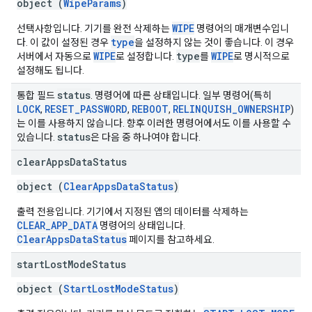
object (
WipeParams
)
WIPE
선택사항입니다. 기기를 완전 삭제하는
명령어의 매개변수입니
type
다. 이 값이 설정된 경우
을 설정하지 않는 것이 좋습니다. 이 경우
WIPE
type
WIPE
서버에서 자동으로
로 설정합니다.
를
로 명시적으로
설정해도 됩니다.
status
통합 필드
. 명령어에 따른 상태입니다. 일부 명령어(특히
LOCK
RESET
_
PASSWORD
REBOOT
RELINQUISH
_
OWNERSHIP
,
,
,
)
는 이를 사용하지 않습니다. 향후 이러한 명령어에서도 이를 사용할 수
status
있습니다.
은 다음 중 하나여야 합니다.
clear
Apps
Data
Status
object (
ClearAppsDataStatus
)
출력 전용입니다. 기기에서 지정된 앱의 데이터를 삭제하는
CLEAR_APP_DATA
명령어의 상태입니다.
ClearAppsDataStatus
페이지를 참고하세요.
start
Lost
Mode
Status
object (
StartLostModeStatus
)