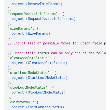
object (
RemoveEsimParams
)
}
,
"requestDeviceInfoParams"
: 
{
object (
RequestDeviceInfoParams
)
}
,
"wipeParams"
: 
{
object (
WipeParams
)
}
// End of list of possible types for union field 
pa
// Union field 
status
 can be only one of the follow
"clearAppsDataStatus"
: 
{
object (
ClearAppsDataStatus
)
}
,
"startLostModeStatus"
: 
{
object (
StartLostModeStatus
)
}
,
"stopLostModeStatus"
: 
{
object (
StopLostModeStatus
)
}
,
"esimStatus"
: 
{
object (
EsimCommandStatus
)