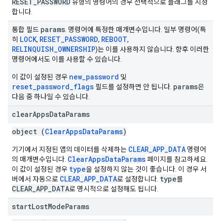
RESET_PASSWORD
유형의 명령어의 경우 선택적으로 플래그를 지정
합니다.
params
통합 필드
. 명령어에 특정한 매개변수입니다. 일부 명령어(특
LOCK
RESET_PASSWORD
REBOOT
히
,
,
,
RELINQUISH_OWNERSHIP
)는 이를 사용하지 않습니다. 향후 이러한
명령어에서도 이를 사용할 수 있습니다.
new_password
이 값이 설정된 경우
및
reset_password_flags
params
필드를 설정하면 안 됩니다.
은
다음 중 하나일 수 있습니다.
clear
Apps
Data
Params
object (
ClearAppsDataParams
)
CLEAR_APP_DATA
기기에서 지정된 앱의 데이터를 삭제하는
명령어
ClearAppsDataParams
의 매개변수입니다.
페이지를 참고하세요.
type
이 값이 설정된 경우
을 설정하지 않는 것이 좋습니다. 이 경우 서
CLEAR_APP_DATA
type
버에서 자동으로
로 설정합니다.
를
CLEAR_APP_DATA
로 명시적으로 설정해도 됩니다.
start
Lost
Mode
Params