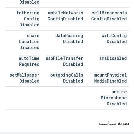
Disabled
tethering
mobile
Networks
cell
Broadcasts
Config
Config
Disabled
Config
Disabled
Disabled
share
data
Roaming
wifi
Config
Location
Disabled
Disabled
Disabled
auto
Time
usb
File
Transfer
sms
Disabled
Required
Disabled
set
Wallpaper
outgoing
Calls
mount
Physical
Disabled
Disabled
Media
Disabled
unmute
Microphone
Disabled
نمونه سیاست