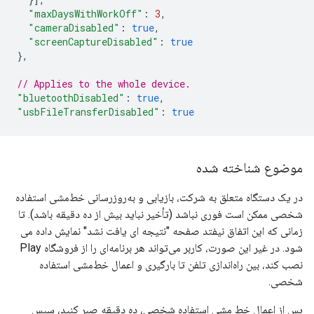
"maxDaysWithWorkOff"
:
3
,
"cameraDisabled"
:
true
,
"screenCaptureDisabled"
:
true
},
// Applies to the whole device.
"bluetoothDisabled"
:
true
,
"usbFileTransferDisabled"
:
true
موضوع شناخته شده
در یک دستگاه متعلق به شرکت، بازیابی و به‌روزرسانی خط‌مشی استفاده
شخصی ممکن است فوری نباشد (تأخیر نباید بیش از ده دقیقه باشد). تا
زمانی که این اتفاق نیفتد صفحه "نتیجه ای یافت نشد" نمایش داده می
شود. در غیر این صورت، کاربر می‌تواند هر برنامه‌ای را از فروشگاه Play
نصب کند، بین راه‌اندازی تلفن تا بارگیری و اعمال خط‌مشی استفاده
شخصی.
پس از اعمال خط مشی استفاده شخصی، ده دقیقه صبر کنید، سپس