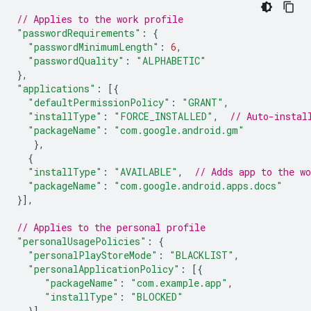
// Applies to the work profile
"passwordRequirements"
:
{
"passwordMinimumLength"
:
6
,
"passwordQuality"
:
"ALPHABETIC"
},
"applications"
:
[{
"defaultPermissionPolicy"
:
"GRANT"
,
"installType"
:
"FORCE_INSTALLED"
,
// Auto-instal
"packageName"
:
"com.google.android.gm"
},
{
"installType"
:
"AVAILABLE"
,
// Adds app to the w
"packageName"
:
"com.google.android.apps.docs"
}],
// Applies to the personal profile
"personalUsagePolicies"
:
{
"personalPlayStoreMode"
:
"BLACKLIST"
,
"personalApplicationPolicy"
:
[{
"packageName"
:
"com.example.app"
,
"installType"
:
"BLOCKED"
}],