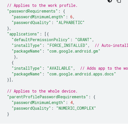
// Applies to the work profile.
"passwordRequirements"
:
{
"passwordMinimumLength"
:
6
,
"passwordQuality"
:
"ALPHABETIC"
},
"applications"
:
[{
"defaultPermissionPolicy"
:
"GRANT"
,
"installType"
:
"FORCE_INSTALLED"
,
// Auto-instal
"packageName"
:
"com.google.android.gm"
},
{
"installType"
:
"AVAILABLE"
,
// Adds app to the w
"packageName"
:
"com.google.android.apps.docs"
}],
// Applies to the whole device.
"parentProfilePasswordRequirements"
:
{
"passwordMinimumLength"
:
4
,
"passwordQuality"
:
"NUMERIC_COMPLEX"
}