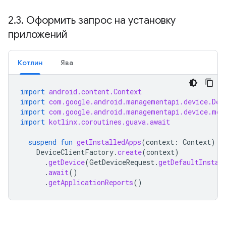
2
.
3
.
Оформить запрос на установку
приложений
Котлин
Ява
import
android.content.Context
import
com.google.android.managementapi.device.Dev
import
com.google.android.managementapi.device.mod
import
kotlinx.coroutines.guava.await
suspend
fun
getInstalledApps
(
context
:
Context
)
=
DeviceClientFactory
.
create
(
context
)
.
getDevice
(
GetDeviceRequest
.
getDefaultInstan
.
await
()
.
getApplicationReports
()