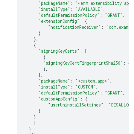
"packageName"
:
"<emm_extensibility_app>
"installType"
:
"AVAILABLE"
,
"defaultPermissionPolicy"
:
"GRANT"
,
"extensionConfig"
:
{
"notificationReceiver"
:
"com.exampl
}
},
{
"signingKeyCerts"
:
[
{
"signingKeyCertFingerprintSha256"
:
<
s
},
],
"packageName"
:
"<custom_app>"
,
"installType"
:
"CUSTOM"
,
"defaultPermissionPolicy"
:
"GRANT"
,
"customAppConfig"
:
{
"userUninstallSettings"
:
"DISALLOW_
}
}
]
}