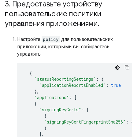
3
.
Предоставьте устройству
пользовательские политики
управления приложениями
.
Настройте
policy
для пользовательских
приложений, которыми вы собираетесь
управлять.
{
"statusReportingSettings"
:
{
"applicationReportsEnabled"
:
true
},
"applications"
:
[
{
"signingKeyCerts"
:
[
{
"signingKeyCertFingerprintSha256"
:
<
s
}
],