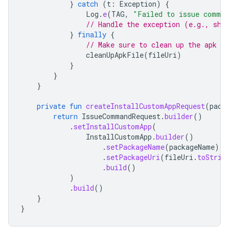
}
catch
(
t
:
Exception
)
{
Log
.
e
(
TAG
,
"Failed to issue comma
// Handle the exception (e.g., sho
}
finally
{
// Make sure to clean up the apk f
cleanUpApkFile
(
fileUri
)
}
}
}
private
fun
createInstallCustomAppRequest
(
pack
return
IssueCommandRequest
.
builder
()
.
setInstallCustomApp
(
InstallCustomApp
.
builder
()
.
setPackageName
(
packageName
)
.
setPackageUri
(
fileUri
.
toStrin
.
build
()
)
.
build
()
}
}