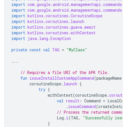
import
com.google.android.managementapi.commands.m
import
com.google.android.managementapi.commands.m
import
kotlinx.coroutines.CoroutineScope
import
kotlinx.coroutines.launch
import
kotlinx.coroutines.guava.await
import
kotlinx.coroutines.withContext
import
java.lang.Exception
private
const
val
TAG
=
"MyClass"
...
// Requires a file URI of the APK file.
fun
issueInstallCustomAppCommand
(
packageName
:
coroutineScope
.
launch
{
try
{
withContext
(
coroutineScope
.
corouti
val
result
:
Command
=
LocalCom
.
issueCommand
(
createInstal
// Process the returned comman
Log
.
i
(
TAG
,
"Successfully issue
}