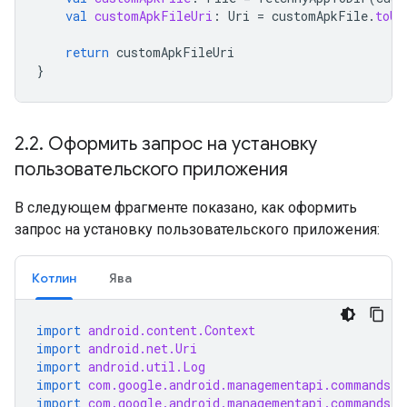
val
customApkFileUri
:
Uri
=
customApkFile
.
toUr
return
customApkFileUri
}
2
.
2
.
Оформить запрос на установку
пользовательского приложения
В следующем фрагменте показано, как оформить
запрос на установку пользовательского приложения:
Котлин
Ява
import
android.content.Context
import
android.net.Uri
import
android.util.Log
import
com.google.android.managementapi.commands.L
import
com.google.android.managementapi.commands.m