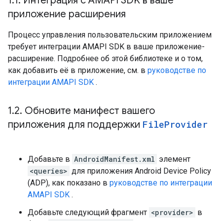
1
.
1
.
Интеграция с AMAPI SDK в ваше
приложение расширения
Процесс управления пользовательским приложением
требует интеграции AMAPI SDK в ваше приложение-
расширение. Подробнее об этой библиотеке и о том,
как добавить её в приложение, см. в
руководстве по
интеграции AMAPI SDK
.
1
.
2
.
Обновите манифест вашего
приложения для поддержки
File
Provider
Добавьте в
AndroidManifest.xml
элемент
<queries>
для приложения Android Device Policy
(ADP), как показано в
руководстве по интеграции
AMAPI SDK
.
Добавьте следующий фрагмент
<provider>
в