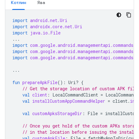
Котлин
Ява
import
android.net.Uri
import
androidx.core.net.Uri
import
java.io.File
...
import
com.google.android.managementapi.commands.L
import
com.google.android.managementapi.commands.L
import
com.google.android.managementapi.commands.L
...
fun
prepareApkFile
():
Uri? 
{
// Get the storage location of custom APK file
val
client
:
LocalCommandClient
=
LocalCommandC
val
installCustomAppCommandHelper
=
client
.
ins
val
customApksStorageDir
:
File
=
installCustom
// Once you get hold of the custom APKs storag
// in that location before issuing the install
val
customApkFile
:
File
=
fetchMyAppToDir
(
cust