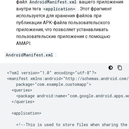
файл
AndroidManifest.xml
вашего приложения
внутри тега
<application>
. Этот фрагмент
используется для хранения файлов при
публикации APK-файла пользовательского
приложения, что позволяет устанавливать
пользовательские приложения с помощью
AMAPI.
AndroidManifest.xml
:
<?xml
version="1.0"
encoding="utf-8"?>

<manifest
<package
android:name="com.google.android.apps.w
</queries>

<application>

<!--This
is
used
to
store
files
when
sharing
the