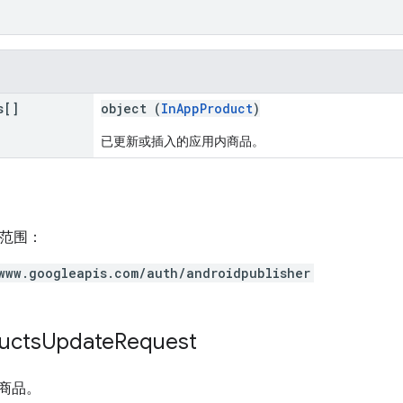
s[]
object (
InAppProduct
)
已更新或插入的应用内商品。
h 范围：
www.googleapis.com/auth/androidpublisher
ucts
Update
Request
商品。