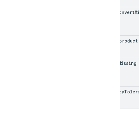
auto
Convert
M
inappproduct
allow
Missing
latency
Toler