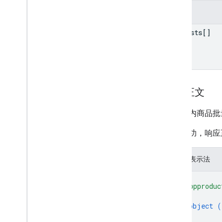
purchases
.
subscriptions
字段
purchases
.
subscriptionsv2
purchases
.
voidedpurchases
requests[]
reviews
systemapks
.
variants
users
类型
响应正文
All
Users
Android
Sdks
对应用内商品批
App
Image
Type
如果成功，响应
App
Recovery
Action
Expansion
File
Type
JSON 表示法
Migrate
Base
Plan
Prices
Response
Money
{
Offer
Tag
"inappproduc
Page
Info
{
object (
价格
}
Product
Update
Latency
Tolerance