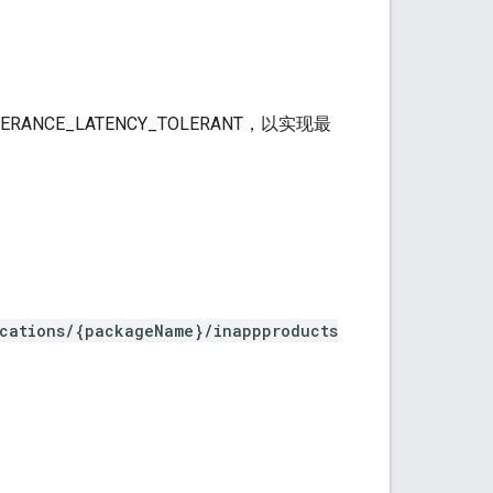
LERANCE_LATENCY_TOLERANT，以实现最
ications/{packageName}/inappproducts