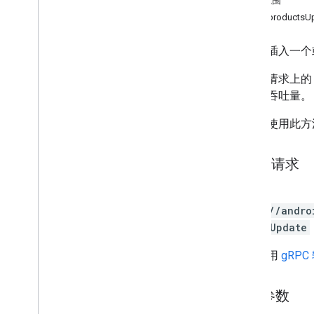
授权范围
edits
.
apks
InappproductsU
edits
.
bundles
edits
.
countryavailability
更新或插入一个
edits
.
deobfuscationfiles
将嵌套请求上的 del
edits
.
details
大更新吞吐量。
edits
.
expansionfiles
edits
.
images
不应再使用此方
edits
.
listings
edits
.
testers
HTTP 请求
edits
.
tracks
externaltransactions
POST
generatedapks
https://andro
grants
:batchUpdate
inappproducts
概览
网址采用
gRPC
batch
Delete
batch
Get
路径参数
batch
Update