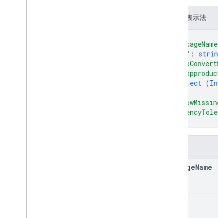
JSON 表示法
{
"packageName
"sku"
: 
strin
"autoConvert
"inappproduc
object (
In
}
,
"allowMissin
"latencyTole
}
字段
package
Name
sku