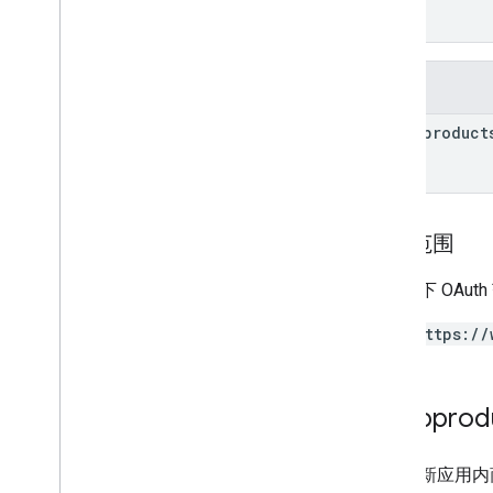
]
Recovery
Status
}
Regional
Price
Migration
Config
Regional
Product
Age
Rating
Info
字段
Regional
Tax
Rate
Info
Regions
inappproduct
Regions
Version
Restricted
Payment
Countries
Streaming
Tax
Type
Subscription
Tax
And
Compliance
授权范围
Settings
Targeting
需要以下 OAut
Tax
Tier
Token
Pagination
https://
Withdrawal
Right
Type
Inappprod
请求更新应用内