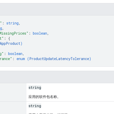
"
: 
string
,
g
,
MissingPrices"
: 
boolean
,
t"
: 
{
AppProduct
)
g"
: 
boolean
,
rance"
: 
enum (
ProductUpdateLatencyTolerance
)
string
应用的软件包名称。
string