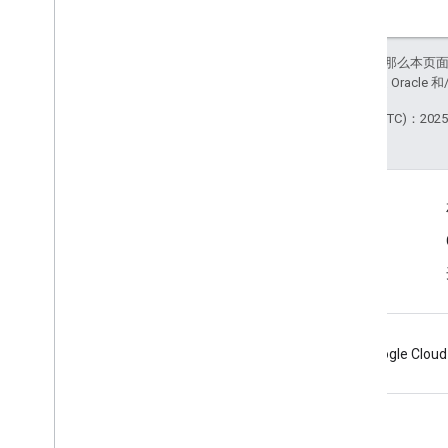
如未另行说明，那么本页
站政策
。Java 是 Orac
最后更新时间 (UTC)：2025-
商品信息
服务条款
Android
Chrome
Firebase
Google Cloud
条款
隐私权政策
Manage cookies