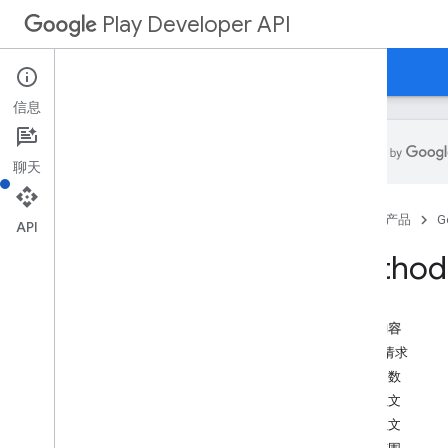
Play Developer API
指南
参考文档
示例
信息
聊天
资源摘要
首页
产品
G
API
REST 资源
Method:
applications
applications
.
device
Tier
Configs
applications
.
tracks
.
releases
本页内容
apprecovery
HTTP 请求
appstoreappsreview
路径参数
appstorecatalog
.
recent
App
Views
请求正文
appstorecatalog
.
recent
Update
Events
响应正文
edits