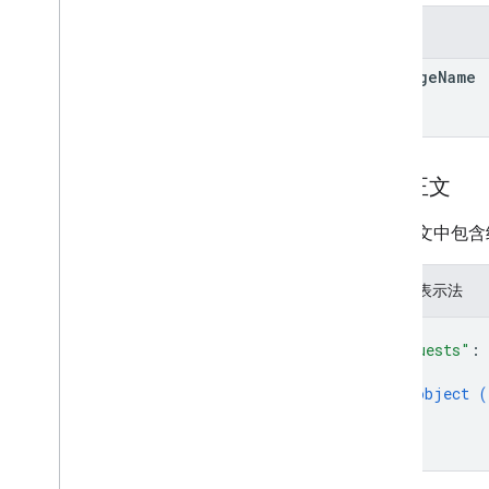
delete
get
参数
insert
package
Name
list
patch
update
internalappsharingartifacts
请求正文
monetization
monetization
.
onetimeproducts
请求正文中包含
monetization
.
onetimeproducts
.
purchase
Options
monetization
.
onetimeproducts
.
JSON 表示法
purchase
Options
.
offers
monetization
.
subscriptions
{
"requests"
: 
monetization
.
subscriptions
.
base
Plans
{
monetization
.
subscriptions
.
base
Plans
.
object (
offers
}
orders
]
purchases
.
products
}
purchases
.
productsv2