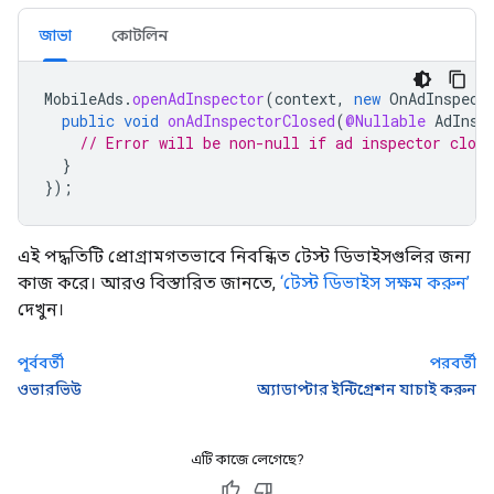
জাভা
কোটলিন
MobileAds
.
openAdInspector
(
context
,
new
OnAdInspect
public
void
onAdInspectorClosed
(
@Nullable
AdInsp
// Error will be non-null if ad inspector close
}
});
এই পদ্ধতিটি প্রোগ্রামগতভাবে নিবন্ধিত টেস্ট ডিভাইসগুলির জন্য
কাজ করে। আরও বিস্তারিত জানতে,
‘টেস্ট ডিভাইস সক্ষম করুন’
দেখুন।
পূর্ববর্তী
পরবর্তী
ওভারভিউ
অ্যাডাপ্টার ইন্টিগ্রেশন যাচাই করুন
এটি কাজে লেগেছে?