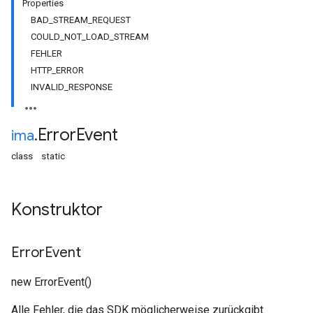
Properties
BAD_STREAM_REQUEST
COULD_NOT_LOAD_STREAM
FEHLER
HTTP_ERROR
INVALID_RESPONSE
Error
Event
ima
.
class
static
Konstruktor
Error
Event
new ErrorEvent()
Alle Fehler, die das SDK möglicherweise zurückgibt.