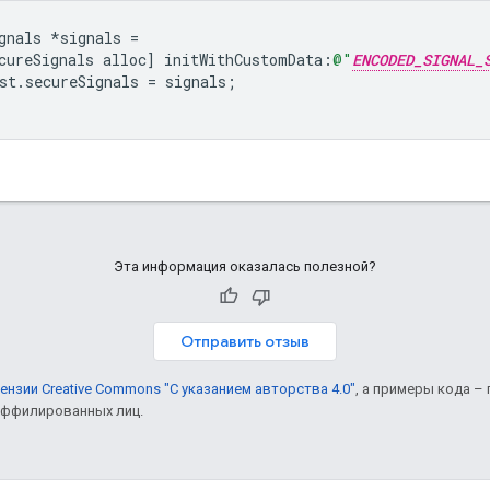
gnals
*
signals
=
cureSignals
alloc
]
initWithCustomData
:
@"
ENCODED_SIGNAL_
st
.
secureSignals
=
signals
;
Эта информация оказалась полезной?
Отправить отзыв
ензии Creative Commons "С указанием авторства 4.0"
, а примеры кода –
 аффилированных лиц.