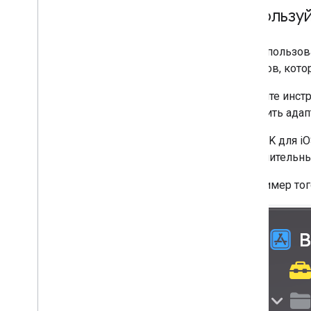
пользователей из ЕС
Используй
Включить ограниченную обработку
данных
Для использов
Раскрывать использование данных
сигналов, кото
Обслуживайте пользователей с
помощью ограниченной рекламы
Следуйте инстр
Режимы показа рекламы
настроить ада
IMA SDK для i
дополнительны
Вот пример тог