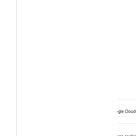
Полезные ссылки
Google Developer Program
Google Developer Groups
Google Developer Experts
Accelerators
Google Cloud & NVIDIA
Android
Chrome
Firebase
Google Cloud