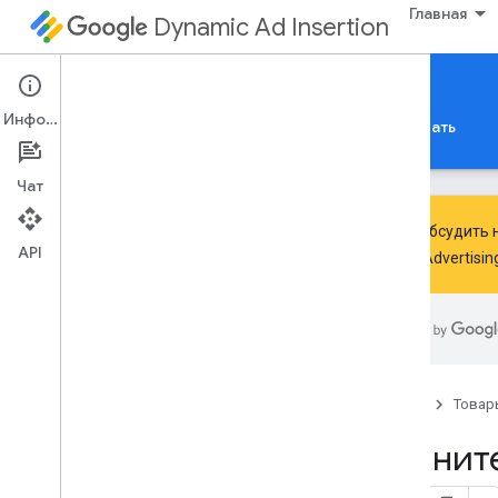
Главная
Dynamic Ad Insertion
IMA DAI SDK для iOS
Информация
Руководства
Справочные материалы
Скачать
Чат
Чтобы обсудить н
API
Google Advertisi
Настройка IMA SDK для DAI
Обзор
Обзор поддержки и совместимости
SDK
Главная
Товар
Развивать
Начнит
Подготовьте версии i
OS
Используйте интерстициальные HLS-