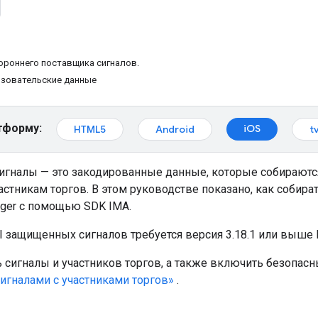
ороннего поставщика сигналов.
ьзовательские данные
тформу:
iOS
HTML5
Android
t
гналы — это закодированные данные, которые собираются
стникам торгов. В этом руководстве показано, как собира
ager с помощью SDK IMA.
 защищенных сигналов требуется версия 3.18.1 или выше 
 сигналы и участников торгов, а также включить безопасн
игналами с участниками торгов»
.