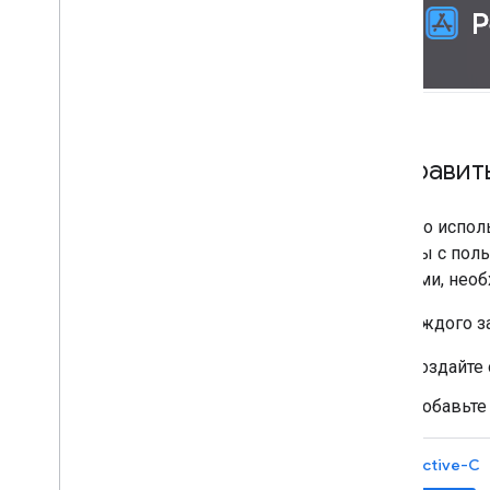
Отправить
Помимо исполь
сигналы с пол
данными, необ
Для каждого з
Создайте
Добавьте
Objective-C