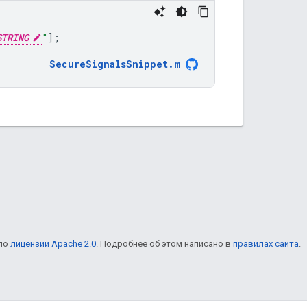
STRING
"
];
SecureSignalsSnippet
.
m
 по
лицензии Apache 2.0
. Подробнее об этом написано в
правилах сайта
.