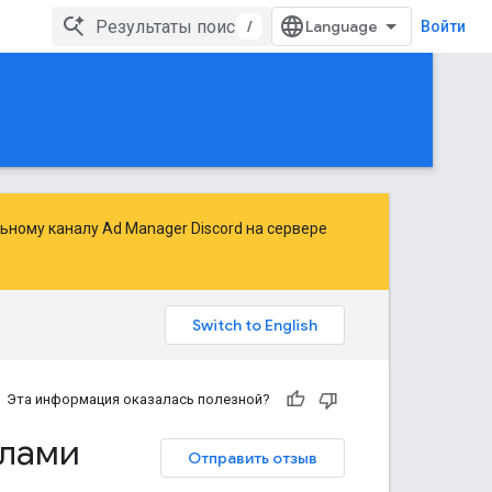
/
Войти
ьному каналу Ad Manager Discord на сервере
Эта информация оказалась полезной?
алами
Отправить отзыв