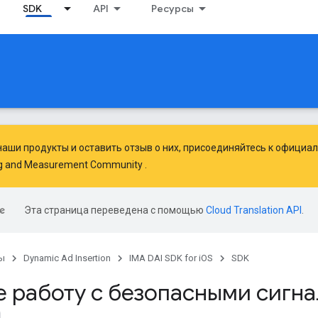
SDK
API
Ресурсы
аши продукты и оставить отзыв о них, присоединяйтесь к официал
ng and Measurement Community
.
Эта страница переведена с помощью
Cloud Translation API
.
ы
Dynamic Ad Insertion
IMA DAI SDK for iOS
SDK
е работу с безопасными сигн