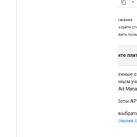
препараты
.
Сохранение и загрузка закладок
рекламного потока
Содержание
Вернуться к пропущенной
Используйте ст
рекламной паузе
Отправить пол
Контролируйте события кликов
пользователя
Интеграция
Выберите пла
Локализация рекламного
интерфейса
Защищенные си
Подтвердите Active View
выбранным уча
Включить открытое измерение
Google Ad Man
Начните работу с безопасными
сигналами
Для работы API
Улучшайте рекламные кампании
с помощью PPS
Чтобы выбрать
безопасными с
Контроль конфиденциальности
УМП SDK
Запросить согласие у