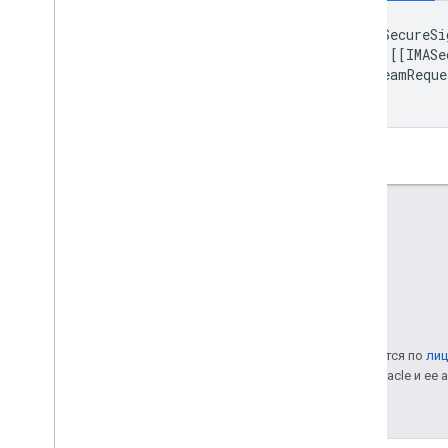
IMASecureSi
[[
IMASe
streamReque
Если не указано иное, контент на этой странице предоставляется по
лиц
Java – это зарегистрированный товарный знак корпорации Oracle и ее
Последнее обновление: 2026-08-04 UTC.