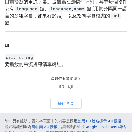
目前播放的串流字幕。這個屬性是物件陣列，其中每個物件
都有
language
鍵、
language_name
鍵 (用於分隔同一語
言的多組字幕，如果有的話)，以及指向字幕檔案的
url
鍵。
url
url
:
string
要播放的串流資訊清單網址。
這對你有幫助嗎？
提供意見
除非另有註明，否則本頁面中的內容是採用
創用 CC 姓名標示 4.0 授權
，
程式碼範例則為
阿帕契 2.0 授權
。詳情請參閱《
Google Developers 網站