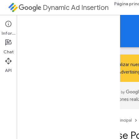
Página prin
Dynamic Ad Insertion
SDK de IMA de DAI para HTML5
Información
Guías
Referencia
Descargar
Chat
Para analizar nues
API
Google Advertisi
google
.
ima
.
dai
.
api
Clases
traducciones real
Solicitud de transmisión en vivo
Solicitud de Pod
Stream
Pod
Vod
Stream
Request
Página principal
Administrador de transmisiones
Clase P
Ui
Settings