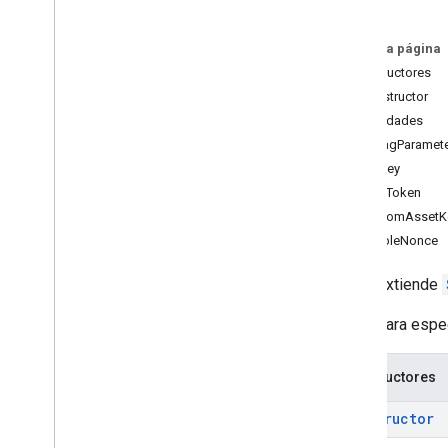
Solicitud de transmisión de video en
vivo
Video
Stitcher
Vod
Stream
Request
En esta página
Solicitud de transmisión de VOD
Constructores
constructor
Interfaces
Propiedades
Anuncio
adTagParamet
Ad
Period
Data
apiKey
Información del grupo de anuncios
authToken
Datos de progreso del anuncio
customAssetK
Anuncio complementario
enableNonce
Cue
Point
subdirectory_arrow_right
Sdk
Settings
Extiende
Transmisión de datos
Clase para espec
Evento de transmisión
Solicitud de transmisión
Constructores
Información del ID universal del
anuncio
constructor
Espacios de nombres