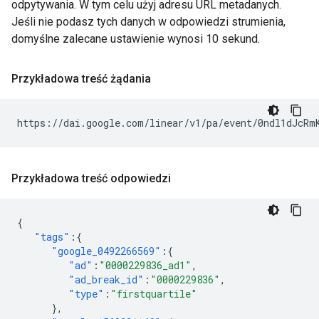
odpytywania. W tym celu użyj adresu URL metadanych.
Jeśli nie podasz tych danych w odpowiedzi strumienia,
domyślne zalecane ustawienie wynosi 10 sekund.
Przykładowa treść żądania
Przykładowa treść odpowiedzi
{
"tags"
:{
"google_0492266569"
:{
"ad"
:
"0000229836_ad1"
,
"ad_break_id"
:
"0000229836"
,
"type"
:
"firstquartile"
},