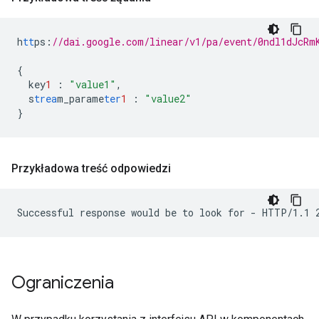
h
tt
ps
:
//dai.google.com/linear/v1/pa/event/0ndl1dJcRm
{
key
1
:
"value1"
,
s
trea
m_parame
ter
1
:
"value2"
}
Przykładowa treść odpowiedzi
Ograniczenia