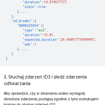
"duration"
:
14.974977777
,
"slate"
:
true
},
...
},
"ad_breaks"
:{
"0000229834"
:{
"type"
:
"mid"
,
"duration"
:
15.01
,
"expected_duration"
:
29.984977776999997
,
"ads"
:
1
},
....
}
}
3
.
Słuchaj zdarzeń ID3 i śledź zdarzenia
odtwarzania
Aby sprawdzić, czy w strumieniu wideo wystąpiły
określone zdarzenia, postępuj zgodnie z tymi instrukcjami
kroków do obsługi zdarzeń ID3: