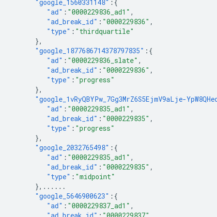
"google_1560331148"
:{
"ad"
:
"0000229836_ad1"
,
"ad_break_id"
:
"0000229836"
,
"type"
:
"thirdquartile"
},
"google_1877686714378797835"
:{
"ad"
:
"0000229836_slate"
,
"ad_break_id"
:
"0000229836"
,
"type"
:
"progress"
},
"google_1vRyQBYPw_7Gg3MrZ6S5EjmV9aLje-YpW8QHe
"ad"
:
"0000229835_ad1"
,
"ad_break_id"
:
"0000229835"
,
"type"
:
"progress"
},
"google_2032765498"
:{
"ad"
:
"0000229835_ad1"
,
"ad_break_id"
:
"0000229835"
,
"type"
:
"midpoint"
},
......
"google_5646900623"
:{
"ad"
:
"0000229837_ad1"
,
"ad_break_id"
:
"0000229837"
,