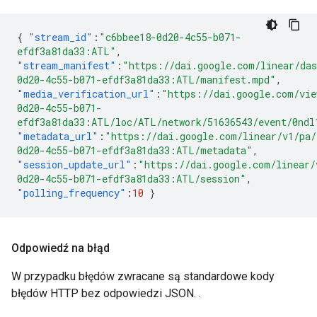
{
"stream_id"
:
"c6bbee18-0d20-4c55-b071-
efdf3a81da33:ATL"
,
"stream_manifest"
:
"https://dai.google.com/linear/da
0d20-4c55-b071-efdf3a81da33:ATL/manifest.mpd"
,
"media_verification_url"
:
"https://dai.google.com/vie
0d20-4c55-b071-
efdf3a81da33:ATL/loc/ATL/network/51636543/event/0ndl
"metadata_url"
:
"https://dai.google.com/linear/v1/pa/
0d20-4c55-b071-efdf3a81da33:ATL/metadata"
,
"session_update_url"
:
"https://dai.google.com/linear/
0d20-4c55-b071-efdf3a81da33:ATL/session"
,
"polling_frequency"
:
10
}
Odpowiedź na błąd
W przypadku błędów zwracane są standardowe kody
błędów HTTP bez odpowiedzi JSON. .