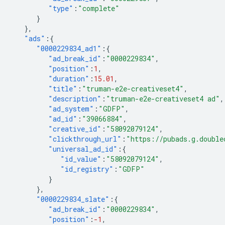
"type"
:
"complete"
}
},
"ads"
:{
"0000229834_ad1"
:{
"ad_break_id"
:
"0000229834"
,
"position"
:
1
,
"duration"
:
15.01
,
"title"
:
"truman-e2e-creativeset4"
,
"description"
:
"truman-e2e-creativeset4 ad"
,
"ad_system"
:
"GDFP"
,
"ad_id"
:
"39066884"
,
"creative_id"
:
"58092079124"
,
"clickthrough_url"
:
"https://pubads.g.double
"universal_ad_id"
:{
"id_value"
:
"58092079124"
,
"id_registry"
:
"GDFP"
}
},
"0000229834_slate"
:{
"ad_break_id"
:
"0000229834"
,
"position"
:
-1
,