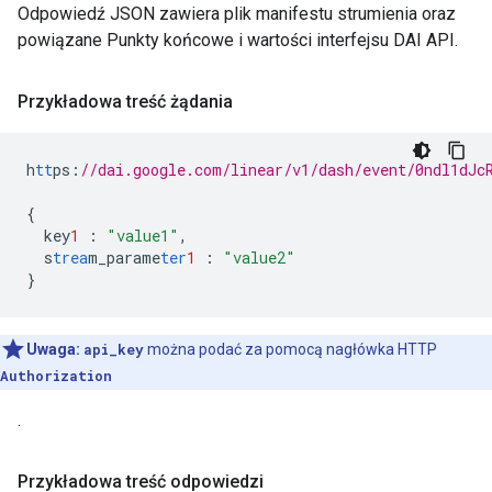
Odpowiedź JSON zawiera plik manifestu strumienia oraz
powiązane Punkty końcowe i wartości interfejsu DAI API.
Przykładowa treść żądania
h
tt
ps
:
//dai.google.com/linear/v1/dash/event/0ndl1dJc
{
key
1
:
"value1"
,
s
trea
m_parame
ter
1
:
"value2"
}
Uwaga:
api_key
można podać za pomocą nagłówka HTTP
Authorization
.
Przykładowa treść odpowiedzi