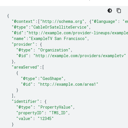
{
"@context"
:[
"http://schema.org"
,
{
"@language"
:
"e
"@type"
:
"CableOrSatelliteService"
,
"@id"
:
"http://example.com/provider-lineups/exampl
"name"
:
"ExampleTV San Francisco"
,
"provider"
:
{
"@type"
:
"Organization"
,
"@id"
:
"http://example.com/providers/exampletv"
},
"areaServed"
:[
{
"@type"
:
"GeoShape"
,
"@id"
:
"http://example.com/area1"
}
],
"identifier"
:
{
"@type"
:
"PropertyValue"
,
"propertyID"
:
"TMS_ID"
,
"value"
:
"12345"
}