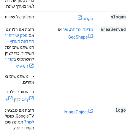
כדי לספק את התיאו
ו/או באורך שונה.
slogan
הסלוגן של שירות הש
טקסט
area
Served
מדינה
,
מדינה
,
עיר
או
חובה אם רלוונטי
– 
אם
ספק שירותי הטלו
GeoShape
החלפת הערוץ
– האז
המשתמשים יכולים 
השידור. כדי לציין מד
להשתמש ב
.
3166-1
משתמשים במערך 
אזורים.
אסור לשלב בין
ry
City
לבין
hape
logo
חובה אם
מבצעים שי
ImageObject
GoogleTV.
מומלץ מ
למה?
תמונה שמייצג
השידור הזה.