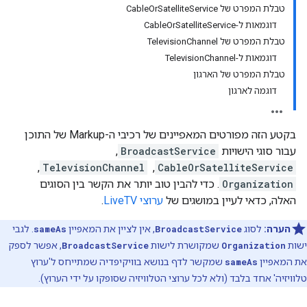
טבלת המפרט של CableOrSatelliteService
דוגמאות ל-CableOrSatelliteService
טבלת המפרט של TelevisionChannel
דוגמאות ל-TelevisionChannel
טבלת המפרט של הארגון
דוגמה לארגון
בקטע הזה מפורטים המאפיינים של רכיבי ה-Markup של התוכן
עבור סוגי הישויות
BroadcastService
, ‏
CableOrSatelliteService
, ‏
TelevisionChannel
, ‏
Organization
. כדי להבין טוב יותר את הקשר בין הסוגים
האלה, כדאי לעיין במושגים של
ערוצי LiveTV
.
הערה:
לסוג
BroadcastService
, אין לציין את המאפיין
sameAs
. לגבי
ישות
Organization
שמקושרת לישות
BroadcastService
, אפשר לספק
את המאפיין
sameAs
שמקשר לדף בנושא בוויקיפדיה שמתייחס ל'ערוץ
טלוויזיה' אחד בלבד (ולא לכל ערוצי הטלוויזיה שסופקו על ידי הערוץ).