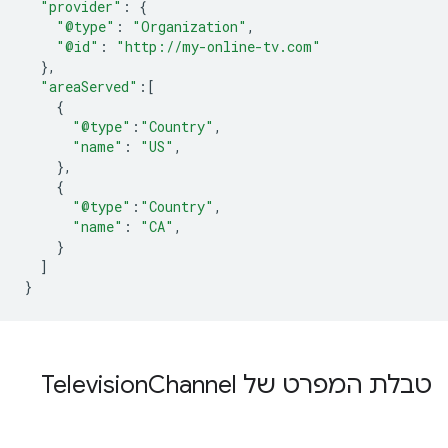
"provider"
:
{
"@type"
:
"Organization"
,
"@id"
:
"http://my-online-tv.com"
},
"areaServed"
:[
{
"@type"
:
"Country"
,
"name"
:
"US"
,
},
{
"@type"
:
"Country"
,
"name"
:
"CA"
,
}
]
}
טבלת המפרט של Television
Channel