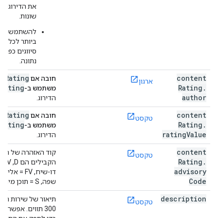
את הדירוגים ש
שונות.
להשתמש בסיו
ביותר לכל סוכ
סיווגים כפולי
נתונה.
ntRating
content
חובה אם
ארגון
Rating
Rating
.
משתמש ב-
author
הדירוג.
ntRating
content
חובה אם
טקסט
Rating
Rating
.
משתמש ב-
rating
Value
הדירוג.
content
קוד האזהרה של התוכ
טקסט
Rating
.
advisory
Code
שפה, S = תוכן מיני, V = אלימות.
description
תיאור של שירות השי
טקסט
300 תווים. אפשר