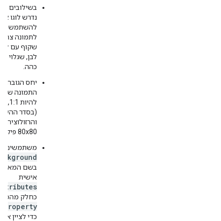
נדרש לוגו א
להשתמש בו ע
לתמונה צריך 
שקוף עם לוגו
לבן, שגלוי בב
כהה.
יחס הגובה-ר
התמונה של הל
(בסדר ההעדפה
והרזולוציה צר
80x80 פיקסלים או יותר.
משתמשים בע
ackground
בשם המאפיין
אישית
ttributes
כחלק מהמאפי
lProperty
כדי לציין את 