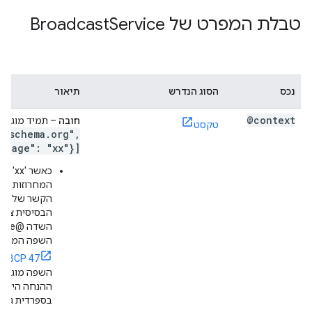
טבלת המפרט של Broadcast
Service
נכס
הסוג הנדרש
תיאור
@context
חובה
– תמיד מוגדר 
טקסט
schema
.
org"
,
guage": "xx"}]
כאשר '
המחרוזות בפי
הקשר של ישו
הבסיסית צריך
השפה המתאי
BCP 47
. 
השפה מוגדרת
ההנחה היא ש
בספרדית גם 