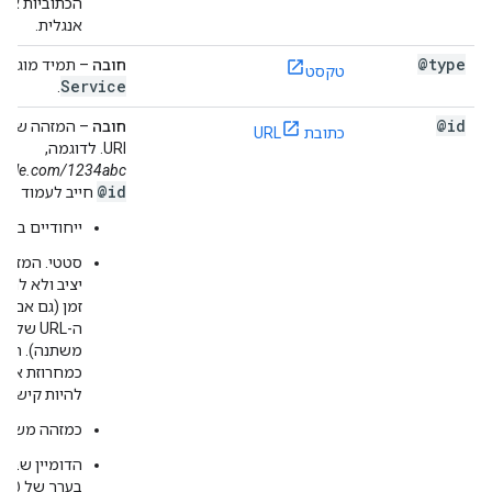
הכתוביות או 
אנגלית.
@type
חובה
– תמיד מוגדר 
טקסט
Service
.
@id
חובה
– המזהה של ה
כתובת URL
URI. לדוגמה,
ample.com/1234abc
@id
חייב לעמוד בדר
ייחודיים ברמ
סטטי. המזהה 
יציב ולא להש
זמן (גם אם מ
ה-URL של
משתנה). הוא
כמחרוזת אטומ
להיות קישור פ
כמזהה משאב אח
הדומיין שבו 