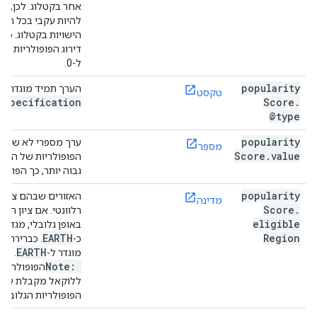
אחר בקטלוג. לכן, סו
להיות עקבי בכל הפיד
הישויות בקטלוג. כב
דירוג הפופולריות של
ל-0.
popularity
הערך תמיד מוגדר ל-
טקסט
e
Specification
Score
.
@type
popularity
ערך מספרי לא שלילי
מספר
Score
.
value
הפופולריות של הישות
גבוה יותר, כך הפופול
popularity
האזורים שבהם ציון ה
מדינה
Score
.
רלוונטי. אם ציון הפופ
eligible
באופן גלובלי, מגדירי
EARTH
Region
כ-
. כברירת מ
EARTH
מוגדר ל-
.
Note:
הפופולריות
ללוקאל מקבלת עדיפ
הפופולריות הגלובלית (RTH