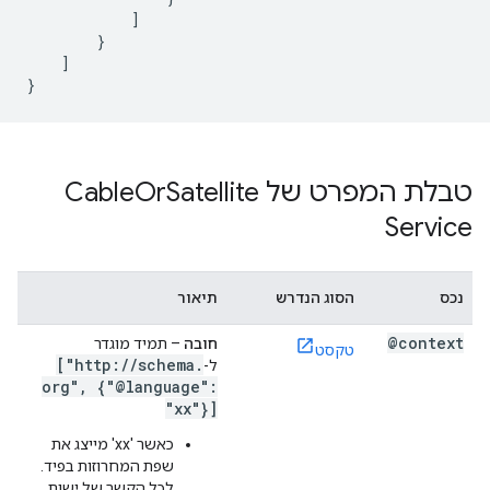
]
}
]
}
טבלת המפרט של Cable
Satellite
Or
Service
נכס
הסוג הנדרש
תיאור
@context
חובה
– תמיד מוגדר
טקסט
["http:
/
/
schema
.
ל-
org"
,
{"@language":
"xx"}]
כאשר 'xx' מייצג את
שפת המחרוזות בפיד.
לכל הקשר של ישות