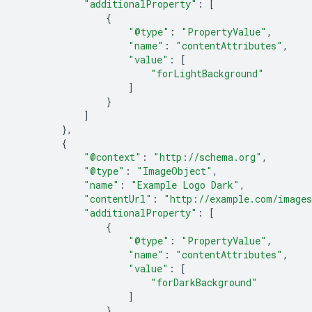
"additionalProperty"
:
[
{
"@type"
:
"PropertyValue"
,
"name"
:
"contentAttributes"
,
"value"
:
[
"forLightBackground"
]
}
]
},
{
"@context"
:
"http://schema.org"
,
"@type"
:
"ImageObject"
,
"name"
:
"Example Logo Dark"
,
"contentUrl"
:
"http://example.com/images
"additionalProperty"
:
[
{
"@type"
:
"PropertyValue"
,
"name"
:
"contentAttributes"
,
"value"
:
[
"forDarkBackground"
]
}