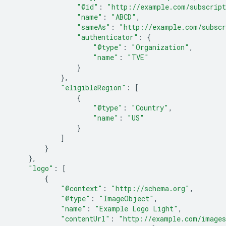
"@id"
:
"http://example.com/subscrip
"name"
:
"ABCD"
,
"sameAs"
:
"http://example.com/subscr
"authenticator"
:
{
"@type"
:
"Organization"
,
"name"
:
"TVE"
}
},
"eligibleRegion"
:
[
{
"@type"
:
"Country"
,
"name"
:
"US"
}
]
}
},
"logo"
:
[
{
"@context"
:
"http://schema.org"
,
"@type"
:
"ImageObject"
,
"name"
:
"Example Logo Light"
,
"contentUrl"
:
"http://example.com/images