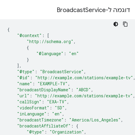
דוגמה ל-Broadcast
Service
{
"@context"
:
[
"http://schema.org"
,
{
"@language"
:
"en"
}
],
"@type"
:
"BroadcastService"
,
"@id"
:
"http://example.com/stations/example-tv"
"name"
:
"EXAMPLE-TV"
,
"broadcastDisplayName"
:
"ABCD"
,
"url"
:
"http://example.com/stations/example-tv"
"callSign"
:
"EXA-TV"
,
"videoFormat"
:
"SD"
,
"inLanguage"
:
"en"
,
"broadcastTimezone"
:
"America/Los_Angeles"
,
"broadcastAffiliateOf"
:
{
"@type"
:
"Organization"
,