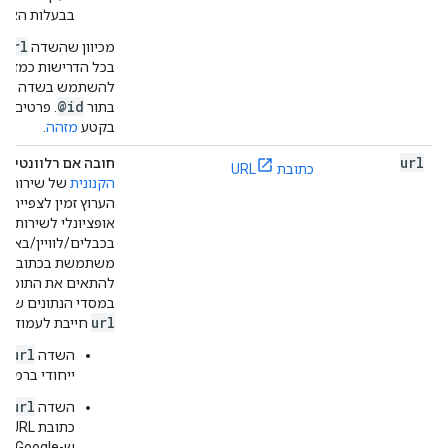
בבעלות הארגו
url
מכיוון שהשדה
ש
בכל הדרישות כמזהה
rl
להשתמש בשדה
@id
בתור
. פרטים נו
בקטע
מזהה
.
url
חובה אם רלוונטי
–
כתובת URL
הקנונית
של שירות הש
הערוץ זמין לצפייה ב
אופציונלי לשירות ש
להתאים את התוכן בפ
במסדי הנתונים של Google.
url
חייבת לעמוד בד
url
השדה
חי
ייחודי ברמת
url
השדה
חי
כתו
ש-Google יכולה לסרוק.