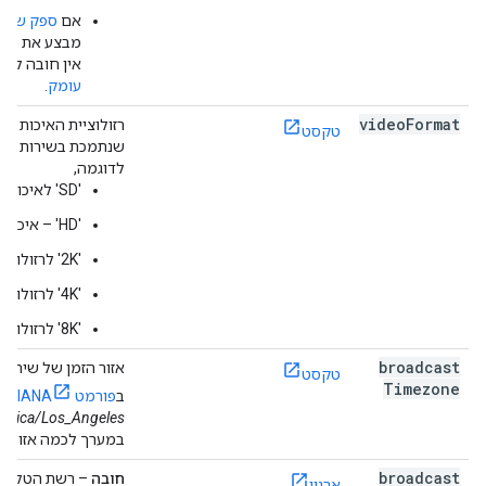
אם
ספק שירות
מבצע את המע
אין חובה לס
עומק
.
video
Format
רזולוציית האיכות הג
טקסט
שנתמכת בשירות השי
לדוגמה,
'SD' לאיכות רגילה.
'HD' – איכות גבוהה.
'2K' לרזולוציית 2K.
'4K' לרזולוציית 4K.
'8K' לרזולוציית 8K.
broadcast
אזור הזמן של שירות 
טקסט
Timezone
ב
פורמט IANA
. ל
erica/Los_Angeles
במערך לכמה אזורי זמ
broadcast
חובה
– רשת הטלווי
ארגון