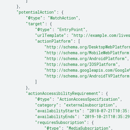
]
},
"potentialAction"
:
{
"@type"
:
"WatchAction"
,
"target"
:
{
"@type"
:
"EntryPoint"
,
"urlTemplate"
:
"http://example.com/live
"actionPlatform"
:
[
"http://schema.org/DesktopWebPlatfor
"http://schema.org/MobileWebPlatform
"http://schema.org/AndroidPlatform"
,
"http://schema.org/IOSPlatform"
,
"http://schema.googleapis.com/Google
"http://schema.org/AndroidTVPlatform
]
},
"actionAccessibilityRequirement"
:
{
"@type"
:
"ActionAccessSpecification"
,
"category"
:
"externalsubscription"
,
"availabilityStarts"
:
"2018-07-21T10:35:
"availabilityEnds"
:
"2019-10-21T10:35:29
"requiresSubscription"
:
{
"@type"
:
"MediaSubscription"
,