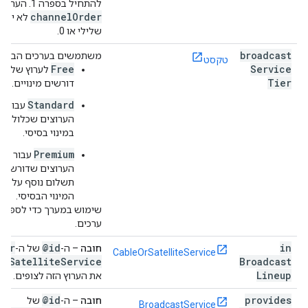
להתחיל בספרה 1. הערך של
channel
Order
לא יכול
שלילי או 0.
broadcast
משתמשים בערכים הבאים
טקסט
Free
Service
לערוץ שלא
Tier
דורשים מינויים.
Standard
עבור
הערוצים שכלולים
במינוי בסיסי.
Premium
עבור
הערוצים שדורשים
תשלום נוסף על
המינוי הבסיסי.
שימוש במערך כדי לספק 
ערכים.
e
Or
@id
in
חובה
– ה-
של ה-
CableOrSatelliteService
Satellite
Service
Broadcast
שמ
Lineup
את הערוץ הזה לצופים.
@id
provides
חובה
– ה-
של
BroadcastService