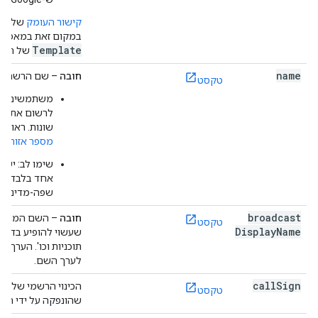
קישור העומק
של הה
במקום זאת במאפיין
Template
של האו
name
חובה
– שם הרשת.
טקסט
משתמשים במ
לרשום את ה
שונות. ראו א
מספר אזורים 
שימו לב: יש 
אחד בלבד לכל
שפה-מדינה).
broadcast
חובה
– השם המוצג 
טקסט
Display
Name
שעשוי להופיע בדרך 
תוכניות וכו'. הערך יכ
לערך השם.
call
Sign
הכינוי הרשמי של שי
טקסט
שהונפקה על ידי המ