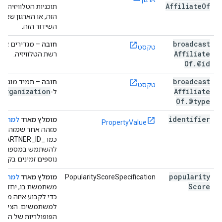
Affiliate
Of
תוכניות הטלוויזיה ש
הזה, או הארגון שאלי
השידור הזה.
broadcast
חובה
– מגדירים את
טקסט
Affiliate
רשת הטלוויזיה.
Of
.
@id
broadcast
חובה
– תמיד מוגדר
טקסט
Organization
Affiliate
ל-
.
Of
.
@type
identifier
מומלץ מאוד
למה?
-
PropertyValue
מזהה אחר שמזהה את
כ
להשתמש במספר מזה
נוספים זמינים בקטע
popularity
PopularityScoreSpecification
מומלץ מאוד
למה?
Score
משתמשת בו, יחד עם
כדי לקבוע איזה מדי
למשתמשים. הציון הז
הפופולריות של התוכ