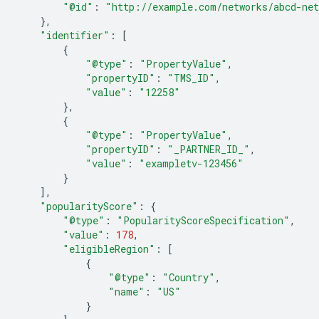
"@id"
:
"http://example.com/networks/abcd-ne
},
"identifier"
:
[
{
"@type"
:
"PropertyValue"
,
"propertyID"
:
"TMS_ID"
,
"value"
:
"12258"
},
{
"@type"
:
"PropertyValue"
,
"propertyID"
:
"_PARTNER_ID_"
,
"value"
:
"exampletv-123456"
}
],
"popularityScore"
:
{
"@type"
:
"PopularityScoreSpecification"
,
"value"
:
178
,
"eligibleRegion"
:
[
{
"@type"
:
"Country"
,
"name"
:
"US"
}