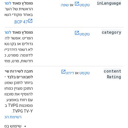
in
Language
מומלץ מאוד
למה?
ש
טקסט
או
שפה
הראשית של הערוץ.
באחד מקודי השפות
.
BCP 47
category
מומלץ מאוד
למה?
ק
טקסט
הפריט. אפשר להשת
גדולים או בקו נטוי כד
לא רשמי היררכיית קט
לדוגמה: ספורט, ספור
חדשות, סרט, מוזיקה,
content
חובה לשירות שידור 
טקסט
או
דירוג
Rating
למבוגרים בלבד
– הס
ביותר לתוכן שמשודר 
התוכן מצוין כמחרוז
להוסיף את סוכנות הסי
מסוכנות 
TVPG TV-Y.
רשימת הסוכנ
שימוש במערך