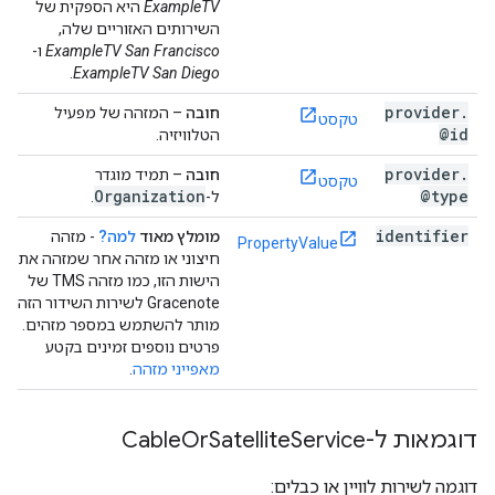
ExampleTV
היא הספקית של
השירותים האזוריים שלה,
ExampleTV San Francisco
ו-
.
ExampleTV San Diego
provider
.
חובה
– המזהה של מפעיל
טקסט
@id
הטלוויזיה.
provider
.
חובה
– תמיד מוגדר
טקסט
Organization
@type
ל-
.
identifier
מומלץ מאוד
למה?
- מזהה
PropertyValue
חיצוני או מזהה אחר שמזהה את
הישות הזו, כמו מזהה TMS של
Gracenote לשירות השידור הזה.
מותר להשתמש במספר מזהים.
פרטים נוספים זמינים בקטע
מאפייני מזהה
.
דוגמאות ל-Cable
Service
Satellite
Or
דוגמה לשירות לוויין או כבלים: