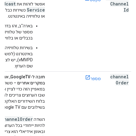
oadcast
Channel
אפשר לזהות את
Service
Id
כשירות כבלים, ל
או טלוויזיה באינטרנט.
בארה"ב, זהו בדרך 
מספר של טלוויזיה
בכבלים או בלוויין.
בשירות טלוויזיה
באינטרנט (למשל,
vMVPD), יש לציין
שם הערוץ.
channel
חובה ל-oogleTV
מספר
Order
במקרים אחרים
– משתמש
במאפיין הזה כדי לציין את
שבו הערוצים צריכים להופ
בלוח השידורים האלקטרונ
בשילובים עם Google TV.
channel
Order
השדה
צ
להיות ייחודי בכל הערוצים 
ובאופן אידיאלי הוא צריך