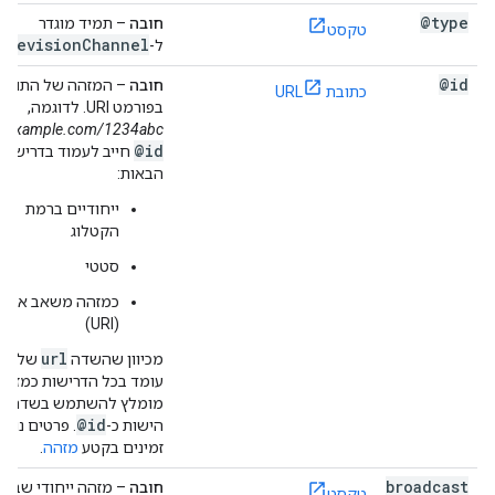
@type
חובה
– תמיד מוגדר
טקסט
elevision
Channel
ל-
@id
חובה
– המזהה של התוכן
כתובת URL
בפורמט URI. לדוגמה,
://example.com/1234abc
@id
חייב לעמוד בדרישות
הבאות:
ייחודיים ברמת
הקטלוג
סטטי
כמזהה משאב אחיד
(URI)
url
מכיוון שהשדה
של יש
עומד בכל הדרישות כמזהה
l
מומלץ להשתמש בשדה
@id
הישות כ-
. פרטים נוספ
זמינים בקטע
מזהה
.
broadcast
חובה
– מזהה ייחודי שבעז
טקסט