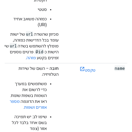
הקטלוג
סטטי
כמזהה משאב אחיד
(URI)
url
מכיוון שהשדה
של ישות
עומד בכל הדרישות כמזהה,
url
מומלץ להשתמש בשדה
של
@id
הישות כ-
. פרטים נוספים
זמינים בקטע
מזהה
.
name
חובה
– השם של שירות
טקסט
הטלוויזיה.
משתמשים במערך
כדי לרשום את
השמות בשפות שונות.
ראו את הדוגמה
מספר
אזורים ושפות
.
שימו לב: יש תמיכה
בשם אחד בלבד לכל
אזור (צמד