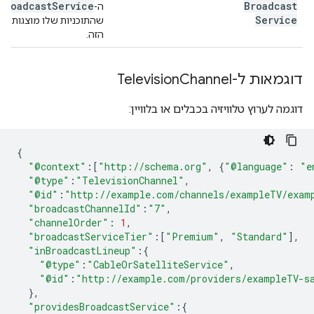
Broadcast
Service
Broadcast
ה-
Service
שהתוכניות שלו מוצגות בע
הזה.
דוגמאות ל-Television
Channel
דוגמה לערוץ טלוויזיה בכבלים או בלוויין:
{
"@context"
:[
"http://schema.org"
,
{
"@language"
:
"e
"@type"
:
"TelevisionChannel"
,
"@id"
:
"http://example.com/channels/exampleTV/exam
"broadcastChannelId"
:
"7"
,
"channelOrder"
:
1
,
"broadcastServiceTier"
:[
"Premium"
,
"Standard"
],
"inBroadcastLineup"
:{
"@type"
:
"CableOrSatelliteService"
,
"@id"
:
"http://example.com/providers/exampleTV-s
},
"providesBroadcastService"
:{