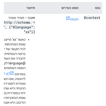
נכס
הסוג הנדרש
תיאור
@context
חובה
– תמיד מוגדר
טקסט
["http:
/
/
schema
.
ל-
rg"
,
{"@language":
"xx"}]
כאשר 'xx' מייצג א
שפת המחרוזות בפי
לכל הקשר של ישות
ברמה הבסיסית צרי
להגדיר את השדה
@language לקוד
השפה המתאים
בפורמט
BCP 47
לדוגמה, אם השפה
מוגדרת לספרדית,
ההנחה היא שהשמ
יהיו בספרדית גם א
שפת הכתוביות או
הדיבוב היא אנגלית.