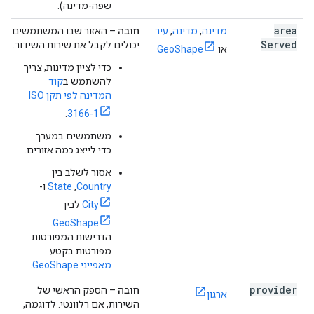
שפה-מדינה).
area
מדינה
,
מדינה
,
עיר
חובה
– האזור שבו המשתמשים
Served
יכולים לקבל את שירות השידור.
או
GeoShape
כדי לציין מדינות, צריך
להשתמש ב
קוד
המדינה לפי תקן ISO
.
3166-1
משתמשים במערך
כדי לייצג כמה אזורים.
אסור לשלב בין
Country
,‏
State
ו-
City
לבין
.
GeoShape
הדרישות המפורטות
מפורטות בקטע
מאפייני GeoShape
.
provider
חובה
– הספק הראשי של
ארגון
השירות, אם רלוונטי. לדוגמה,