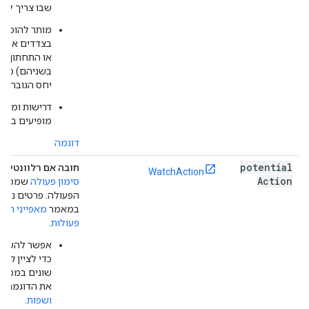
שבו צריך להש
מותר להוסיף 
בצדדים או בח
או התחתון (א
בשניהם) כדי 
יחס הגובה-רו
דרישות ומפרט
מופיעים בקט
דוגמה
potential
חובה אם רלוונטי
–
WatchAction
Action
סימון פעולה
שמספק 
הפעולה. פרטים נוספ
במאמר
פעולות
.
אפשר להשתמ
כדי לציין קיש
שונים במספר 
את הדוגמה
מ
ושפות
.