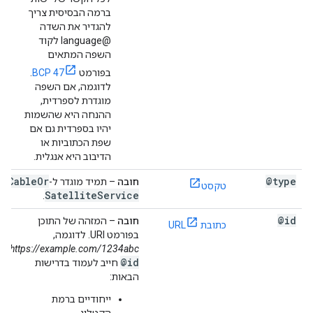
ברמה הבסיסית צריך
להגדיר את השדה
@language לקוד
השפה המתאים
בפורמט
BCP 47
.
לדוגמה, אם השפה
מוגדרת לספרדית,
ההנחה היא שהשמות
יהיו בספרדית גם אם
שפת הכתוביות או
הדיבוב היא אנגלית.
Cable
Or
@type
חובה
– תמיד מוגדר ל-
טקסט
Satellite
Service
.
@id
חובה
– המזהה של התוכן
כתובת URL
בפורמט URI. לדוגמה,
.
https://example.com/1234abc
@id
חייב לעמוד בדרישות
הבאות:
ייחודיים ברמת