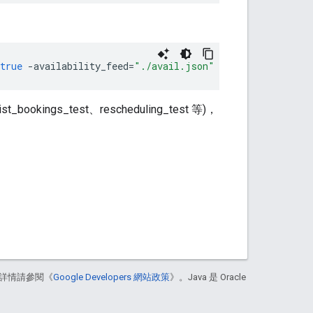
true
-
availability_feed
=
"./avail.json"
-
credentials_fil
s_test、rescheduling_test 等)，
詳情請參閱《
Google Developers 網站政策
》。Java 是 Oracle