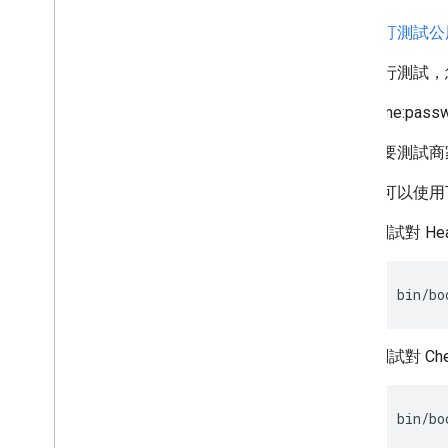
下載
預訂測試公
為了進行測試，您
username:pass
你也需要測試商家
您現在可以使用
測試對 He
bin
/
bo
測試對 Che
bin
/
bo