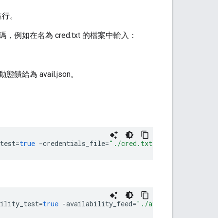
進行。
在名為 cred.txt 的檔案中輸入：
 avail.json。
test
=
true
-
credentials_file
=
"./cred.txt"
bility_test
=
true
-
availability_feed
=
"./avail.json"
-
cred