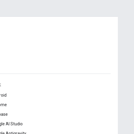
本
roid
ome
base
le AI Studio
le Antigravity