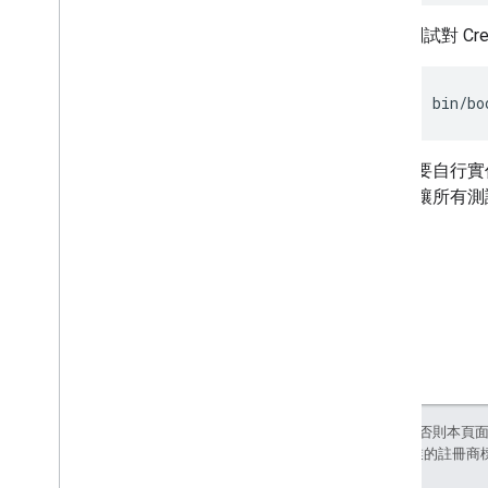
測試對 Cre
bin
/
bo
由於您要自行實作預訂
目標是讓所有測試都通過
除非另有註明，否則本頁
和/或其關聯企業的註冊商