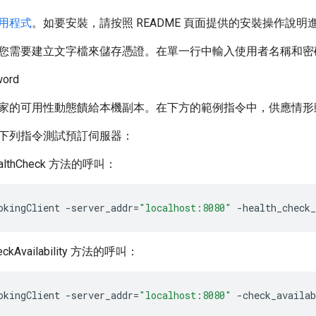
用程式
。如要安裝，請按照 README 頁面提供的安裝操作說明
需要建立文字檔來儲存憑證。在單一行中輸入使用者名稱和密碼，例如
word
的可用性動態饋給本機副本。在下方的範例指令中，供應情形動態饋給為
下列指令測試預訂伺服器：
althCheck 方法的呼叫：
okingClient
-
server_addr
=
"localhost:8080"
-
health_check_
ckAvailability 方法的呼叫：
okingClient
-
server_addr
=
"localhost:8080"
-
check_availa