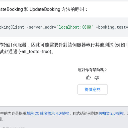
ateBooking 和 UpdateBooking 方法的呼叫：
okingClient
-
server_addr
=
"localhost:8080"
-
booking_test
=
伺服器，因此可能需要針對該伺服器執行其他測試 (例如 list_booking
 (-all_tests=true)。
這對你有幫助嗎？
提供意見
面中的內容是採用
創用 CC 姓名標示 4.0 授權
，程式碼範例則為
阿帕契 2.0 授權
。
標。