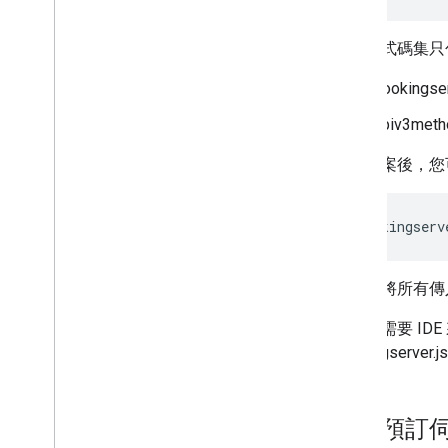
整個程式碼集只包含
bookin
apiv3met
下載檔案後，您
node
bookingserv
骨架會將所有傳
如果您需要 ID
bookingse
測試預訂