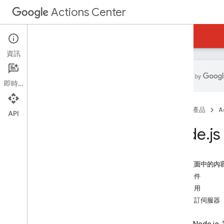
Actions Center
Actions Center
預訂候位名單
資訊
即時通訊
總覽和資格條件
首頁
產品
A
政策
API
整合步驟
Node
.
j
參考資料和範例
資訊提供
Booking Server API (REST)
這個頁面中的內
預訂伺服器程式碼範例
必要條件
等候名單酬載範例
開始使用
Node
.
js
測試預訂伺服器
Java
PHP