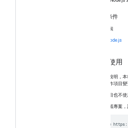
這是以 Node.j
教學課程和最佳做法
外掛程式
必要條件
特殊功能
合作夥伴入口網站
需要安裝
支援
Node.js
開始使用
為方便說明，本
將此實作項目變更為 
實作項目也不使用通
如要下載專案，
git
clone
https
: