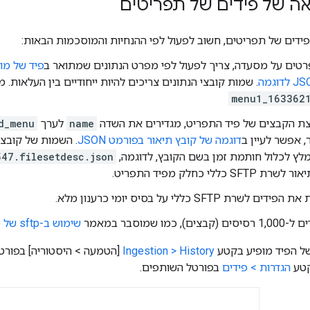
אה של פידים של תפריטים
פידים של תפריטים, חשוב לפעול לפי ההנחיות והמוסכמות הבאות:
רטים על מסעדה, צריך לפעול לפי מפרט הנתונים שמתואר ב
פיד של מו
. שמות קובצי הנתונים צריכים להיות ייחודיים בין העלאות.
menu1_163362
צת הקבצים של פיד התפריט, מגדירים את השדה
name
לערך
d_menu
, אפשר לעיין ב
דוגמה של קובץ תיאור בפורמט JSON
. השמות של קובצי 
לץ לכלול חותמת זמן בשם הקובץ, לדוגמה,
547.filesetdesc.json
 כללי כחלק מפיד התפריט.
שרת SFTP כללי על בסיס יומי כרענון מלא.
 כמו שמוסבר במאמר
שימוש ב-sftp של פיד כללי
 הפיד מופיע בקטע
Ingestion > History
[הטמעה > היסטוריה] בפורט
הגדרות > פידים
בפורטל השותפים.