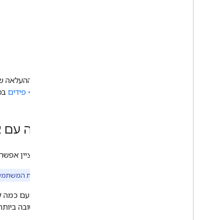
סטטוס ההעלאה של
הגדרות > פידים
בפו
עבודה עם א
אפשר לציין אפשרו
הערה:
חוויית המשתמש המדויקת תלויה בפלט
שותפים עם כמה קב
הדרך הטובה ביותר להציג את האפש‫