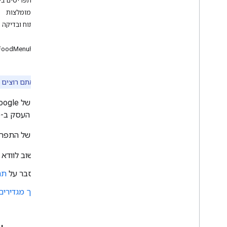
שיתוף תפריטים בי
חבילת Proto של פיד תפריט
שיטות מומלצות
שימוש בשרת ה-SFTP של פיד כללי
כלי פיתוח ובדיקה
הוספת Reservations End-to-End
סכימה
הוספת קישורים לעסק
FoodMenuFeed
תכונות מיוחדות
פורטל לשותפים
תמיכה
הערה:
אם אתם רוצים 
שותפים של Google יכולים לספק ל-Google נתוני תפריט מובנים באמצעות השילוב של רשימות המתנה להזמנות, לשימוש בקטע
בפרופיל העסק ב-Google של מסעדה ובנקודות כניסה אחרות בממשקי Google לצרכנים.
הנתונים של התפרי
חשוב לוודא
הסבר על
תה
איך מגדירים