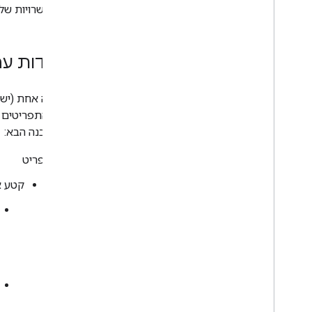
של האפשרויות שלו
מסעדות עם
למסעדה אחת (ישות
את כל התפריטים 
יהיה במבנה הבא:
תפריט
קטע א