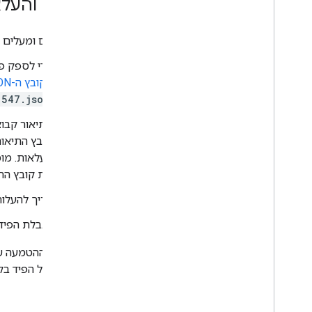
יצירה והעל
כשיוצרים ומעלים 
כדי לספק פ
ב
קובץ ה-JSON לדוגמה
1547.json
בתיאור קבו
קובץ התיאור
העלאות. מומ
את קובץ התיאור לשרת SFTP
צריך להעלות את הפידים ל
הגבלת הפידים ל-1,000 רסיסים (קבצים),
סטטוס ההטמעה של
SFTP של הפיד בקטע