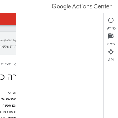
Actions Center
Reservations Waitlists
Actions Center
מידע
צ'אט
עשויות להיות שגיאות
סקירה כללית ודרישות הסף
מדיניות
API
דף הבית
מוצרים
שלבי ההטמעה
מקורות מידע ודוגמאות
סקירה כ
תוספים
הוספת תפריטים
סקירה כללית
בדף הזה
תהליך ההצטרפות
יצירה והעלאה של 
פיד תפריט
עבודה עם אפשרויו
איך יוצרים פיד תפריט
מסעדות עם כמה ת
כלי לתיקוף של פיד תפריט