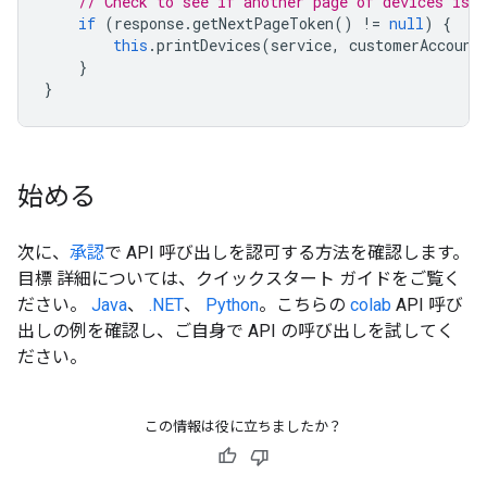
// Check to see if another page of devices is 
if
(
response
.
getNextPageToken
()
!=
null
)
{
this
.
printDevices
(
service
,
customerAccount
}
}
始める
次に、
承認
で API 呼び出しを認可する方法を確認します。
目標 詳細については、クイックスタート ガイドをご覧く
ださい。
Java
、
.NET
、
Python
。こちらの
colab
API 呼び
出しの例を確認し、ご自身で API の呼び出しを試してく
ださい。
この情報は役に立ちましたか？