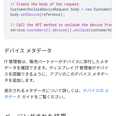
// Create the body of the request.
CustomerUnclaimDeviceRequest
body
=
new
CustomerUn
body
.
setDevice
(
reference
);
// Call the API method to unclaim the device from 
service
.
customers
().
devices
().
unclaim
(
customerAcco
デバイス メタデータ
IT 管理者は、販売パートナーがデバイスに添付したメタ
データを確認できます。ディスプレイ IT 管理者がデバイ
スを認識できるように、アプリのこのデバイス メタデー
タを追加します。
表示されるメタデータについて詳しくは、
デバイスの メ
タデータ
ガイドをご覧ください。