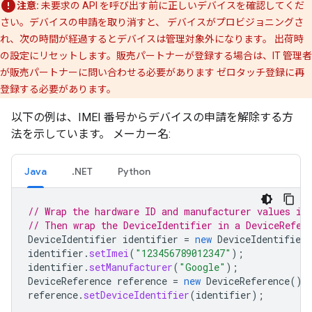
注意:
未要求の API を呼び出す前に正しいデバイスを確認してくだ
さい。デバイスの申請を取り消すと、 デバイスがプロビジョニングさ
れ、次の時間が経過するとデバイスは管理対象外になります。 出荷時
の設定にリセットします。販売パートナーが登録する場合は、IT 管理者
が販売パートナーに問い合わせる必要があります ゼロタッチ登録に再
登録する必要があります。
以下の例は、IMEI 番号からデバイスの申請を解除する方
法を示しています。 メーカー名:
Java
.NET
Python
// Wrap the hardware ID and manufacturer values in
// Then wrap the DeviceIdentifier in a DeviceRefer
DeviceIdentifier
identifier
=
new
DeviceIdentifier
identifier
.
setImei
(
"123456789012347"
);
identifier
.
setManufacturer
(
"Google"
);
DeviceReference
reference
=
new
DeviceReference
();
reference
.
setDeviceIdentifier
(
identifier
);