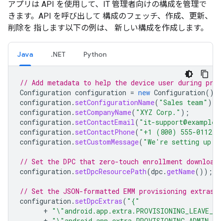
アプリは API を使用して、IT 管理者向けの構成を管理で
きます。API を呼び出して 構成のフェッチ、作成、更新、
削除を 指します以下の例は、 新しい構成を作成します。
Java
.NET
Python
// Add metadata to help the device user during pro
Configuration
configuration
=
new
Configuration
();
configuration
.
setConfigurationName
(
"Sales team"
);
configuration
.
setCompanyName
(
"XYZ Corp."
);
configuration
.
setContactEmail
(
"it-support@example.
configuration
.
setContactPhone
(
"+1 (800) 555-0112"
)
configuration
.
setCustomMessage
(
"We're setting up y
// Set the DPC that zero-touch enrollment download
configuration
.
setDpcResourcePath
(
dpc
.
getName
());
// Set the JSON-formatted EMM provisioning extras 
configuration
.
setDpcExtras
(
"{"
+
"\"android.app.extra.PROVISIONING_LEAVE_A
+
"\"android.app.extra.PROVISIONING_ADMIN_E