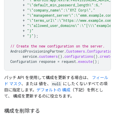
+
"\"default_min_password_length\":6,"
+
"\"company_name\":\"XYZ Corp\","
+
"\"management_server\":\"emm.example.com\
+
"\"terms_url\":\"https://www.example.com/
+
"\"allowed_user_domains\":\"[\\\"example.
+
"}"
+
"}"
);
// Create the new configuration on the server.
AndroidProvisioningPartner
.
Customers
.
Configuration
service
.
customers
().
configurations
().
create
(
Configuration
response
=
request
.
execute
();
パッチ API を使用して構成を更新する場合は、
フィール
ド マスク
、または 値を、
null
にしたくないすべての項
目に指定します。
デフォルトの 構成
（下記）を例とし
て、 構成を更新するのに役立ちます。
構成を削除する