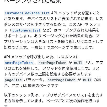
ページングされた結果
customers.devices.list
API メソッドが次を返すこと
があります。 デバイスのリストが表示されています。レス
ポンスのサイズを小さくするために、この API や メソッ
ド（
customers.list
など）はページングされた結果を
サポートします。あり ページングされた結果の場合、ア
プリケーションは大きなリストを繰り返しリクエストして
処理できます。 一度に 1 つのページずつ表示します。
API メソッドを呼び出した後、レスポンスに
nextPageToken
。
nextPageToken
が
null
さん、アプ
リはこれを使用して、 メソッドを再度使用します。リス
ト内のデバイス数の上限を設定する必要があります
pageSize
パラメータ。
nextPageToken
が
null
の場
合、アプリは 最後のページです
以下のメソッド例は、アプリがデバイスのリストを出力す
る方法を示しています。 ページごとに次の操作を行いま
す。