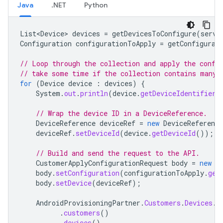
Java
.NET
Python
List<Device>
devices
=
getDevicesToConfigure
(
servi
Configuration
configurationToApply
=
getConfigurat
// Loop through the collection and apply the confi
// take some time if the collection contains many 
for
(
Device
device
:
devices
)
{
System
.
out
.
println
(
device
.
getDeviceIdentifier
(
// Wrap the device ID in a DeviceReference.
DeviceReference
deviceRef
=
new
DeviceReference
deviceRef
.
setDeviceId
(
device
.
getDeviceId
());
// Build and send the request to the API.
CustomerApplyConfigurationRequest
body
=
new
C
body
.
setConfiguration
(
configurationToApply
.
get
body
.
setDevice
(
deviceRef
);
AndroidProvisioningPartner
.
Customers
.
Devices
.
A
.
customers
()
.
devices
()