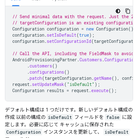
// Send minimal data with the request. Just the 2 
// targetConfiguration is an existing configuratio
Configuration
configuration
=
new
Configuration
();
configuration
.
setIsDefault
(
true
);
configuration
.
setConfigurationId
(
targetConfigurati
// Call the API, including the FieldMask to avoid 
AndroidProvisioningPartner
.
Customers
.
Configuration
.
customers
()
.
configurations
()
.
patch
(
targetConfiguration
.
getName
(),
config
request
.
setUpdateMask
(
"isDefault"
);
Configuration
results
=
request
.
execute
();
デフォルト構成は 1 つだけです。新しいデフォルト構成の
作成 以前の構成の
isDefault
フィールドを
false
に設
定します。必要に応じて キャッシュに保存された
Configuration
インスタンスを更新して、
isDefault