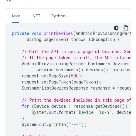
Java
.NET
Python
private
void
printDevices
(
AndroidProvisioningPartn
String
pageToken
)
throws
IOException
{
// Call the API to get a page of Devices. Send
// If the page token is null, the API returns 
AndroidProvisioningPartner
.
Customers
.
Devices
.
L
service
.
customers
().
devices
().
list
(
custo
request
.
setPageSize
(
50L
);
request
.
setPageToken
(
pageToken
);
CustomerListDevicesResponse
response
=
request
// Print the devices included in this page of 
for
(
Device
device
:
response
.
getDevices
())
{
System
.
out
.
format
(
"Device: %s\n"
,
device
.
}
System
.
out
.
println
(
"---"
);